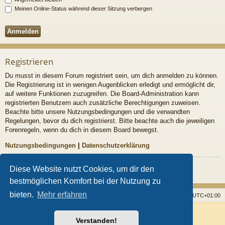
Meinen Online-Status während dieser Sitzung verbergen
Registrieren
Du musst in diesem Forum registriert sein, um dich anmelden zu können.
Die Registrierung ist in wenigen Augenblicken erledigt und ermöglicht dir,
auf weitere Funktionen zuzugreifen. Die Board-Administration kann
registrierten Benutzern auch zusätzliche Berechtigungen zuweisen.
Beachte bitte unsere Nutzungsbedingungen und die verwandten
Regelungen, bevor du dich registrierst. Bitte beachte auch die jeweiligen
Forenregeln, wenn du dich in diesem Board bewegst.
Nutzungsbedingungen
|
Datenschutzerklärung
Registrieren
Diese Website nutzt Cookies, um dir den
bestmöglichen Komfort bei der Nutzung zu
bieten.
Mehr erfahren
Startseite
Foren
Alle Cookies löschen
Alle Zeiten sind
UTC+01:00
Powered by
phpBB
® Forum Software © phpBB Limited
Verstanden!
Style von
Arty
- Aktualisieren phpBB 3.2 von MrGaby