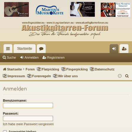
Startseite
ch
or
n
eg
Suche
Anmelden
Registrieren
ne
en
m
ist
Startseite
Foren
Flatpicking
Fingerpicking
Datenschutz
llz
el
rie
S
Impressum
Forenregeln
Wir über uns
u
ug
de
re
Anmelden
c
riff
n
n
h
Benutzername:
e
Passwort:
Ich habe mein Passwort vergessen
Angemeldet bleiben