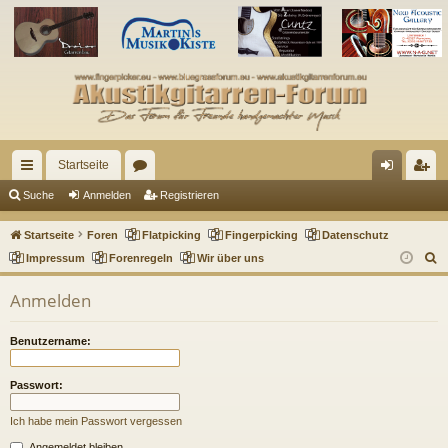
Startseite
ch
or
n
eg
Suche
Anmelden
Registrieren
ne
en
m
ist
Startseite
Foren
Flatpicking
Fingerpicking
Datenschutz
llz
el
rie
S
Impressum
Forenregeln
Wir über uns
u
ug
de
re
Anmelden
c
riff
n
n
h
Benutzername:
e
Passwort:
Ich habe mein Passwort vergessen
Angemeldet bleiben