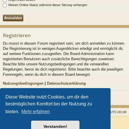
Meinen Online-Status während dieser Sitzung verbergen
Registrieren
Du musst in diesem Forum registriert sein, um dich anmelden zu können.
Die Registrierung ist in wenigen Augenblicken erledigt und ermöglicht dir,
auf weitere Funktionen zuzugreifen. Die Board-Administration kann
registrierten Benutzern auch zusätzliche Berechtigungen zuweisen.
Beachte bitte unsere Nutzungsbedingungen und die verwandten
Regelungen, bevor du dich registrierst. Bitte beachte auch die jeweiligen
Forenregeln, wenn du dich in diesem Board bewegst.
Nutzungsbedingungen
|
Datenschutzerklärung
Registrieren
Diese Website nutzt Cookies, um dir den
bestmöglichen Komfort bei der Nutzung zu
bieten.
Mehr erfahren
Startseite
Foren
Alle Cookies löschen
Alle Zeiten sind
UTC+01:00
Powered by
phpBB
® Forum Software © phpBB Limited
Verstanden!
Style von
Arty
- Aktualisieren phpBB 3.2 von MrGaby