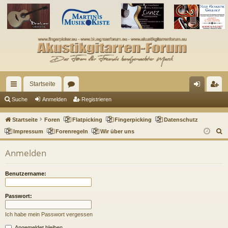
Startseite
ch
or
n
eg
Suche
Anmelden
Registrieren
ne
en
m
ist
Startseite
Foren
Flatpicking
Fingerpicking
Datenschutz
llz
el
rie
S
Impressum
Forenregeln
Wir über uns
u
ug
de
re
Anmelden
c
riff
n
n
h
Benutzername:
e
Passwort:
Ich habe mein Passwort vergessen
Angemeldet bleiben