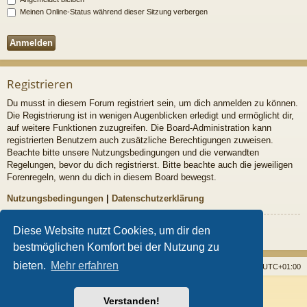
Meinen Online-Status während dieser Sitzung verbergen
Registrieren
Du musst in diesem Forum registriert sein, um dich anmelden zu können.
Die Registrierung ist in wenigen Augenblicken erledigt und ermöglicht dir,
auf weitere Funktionen zuzugreifen. Die Board-Administration kann
registrierten Benutzern auch zusätzliche Berechtigungen zuweisen.
Beachte bitte unsere Nutzungsbedingungen und die verwandten
Regelungen, bevor du dich registrierst. Bitte beachte auch die jeweiligen
Forenregeln, wenn du dich in diesem Board bewegst.
Nutzungsbedingungen
|
Datenschutzerklärung
Registrieren
Diese Website nutzt Cookies, um dir den
bestmöglichen Komfort bei der Nutzung zu
bieten.
Mehr erfahren
Startseite
Foren
Alle Cookies löschen
Alle Zeiten sind
UTC+01:00
Powered by
phpBB
® Forum Software © phpBB Limited
Verstanden!
Style von
Arty
- Aktualisieren phpBB 3.2 von MrGaby