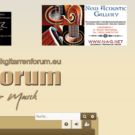
Suche
Erweiterte Suche
S
FA
n
eg