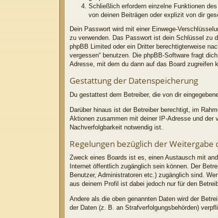
Schließlich erfordern einzelne Funktionen d
von deinen Beiträgen oder explizit von dir g
Dein Passwort wird mit einer Einwege-Verschlüsselun
zu verwenden. Das Passwort ist dein Schlüssel zu d
phpBB Limited oder ein Dritter berechtigterweise n
vergessen“ benutzen. Die phpBB-Software fragt dic
Adresse, mit dem du dann auf das Board zugreifen 
Gestattung der Datenspeicherung
Du gestattest dem Betreiber, die von dir eingegeben
Darüber hinaus ist der Betreiber berechtigt, im Rah
Aktionen zusammen mit deiner IP-Adresse und der vo
Nachverfolgbarkeit notwendig ist.
Regelungen bezüglich der Weitergabe 
Zweck eines Boards ist es, einen Austausch mit ande
Internet öffentlich zugänglich sein können. Der Betre
Benutzer, Administratoren etc.) zugänglich sind. W
aus deinem Profil ist dabei jedoch nur für den Betre
Andere als die oben genannten Daten wird der Betrei
der Daten (z. B. an Strafverfolgungsbehörden) verpfli