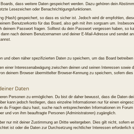
es Boards, dass weitere Daten gespeichert werden. Dazu gehören dein Abstim
esetzte Lesezeichen oder Benachrichtigungsfunktionen.
g (Hash) gespeichert, so dass es sicher ist. Jedoch wird dir empfohlen, dies
einem Benutzerkonto für das Board, also geh mit ihm sorgsam um. Insbesonder
ach deinem Passwort fragen. Solltest du dein Passwort vergessen haben, so k
h dann nach deinem Benutzernamen und deiner E-Mail-Adresse und sendet ans
kannst.
en und oben näher spezifizierten Daten zu speichern, um das Board betreiben
men einer Interessenabwägung zwischen deinen und seinen Interessen sowie de
n deinem Browser übermittelter Browser-Kennung zu speichern, sofern dies 
deiner Daten
ren Personen zu ermöglichen. Du bist dir daher bewusst, dass die Daten deine
iber kann jedoch festlegen, dass einzelne Informationen nur für einen eingesch
enn du Fragen dazu hast, suche nach entsprechenden Informationen im Forum o
iber und von ihm beauftragte Personen (Administratoren) zugänglich.
ber nur mit deiner Zustimmung an Dritte weitergeben. Dies gilt nicht, sofern 
chtet ist oder die Daten zur Durchsetzung rechtlicher Interessen erforderlich s