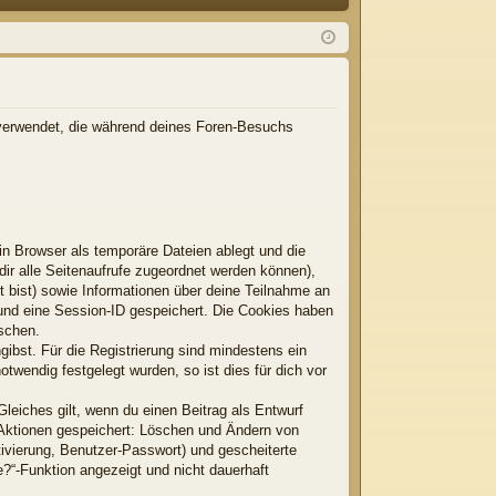
Q
m
ist
el
rie
de
re
n
n
en verwendet, die während deines Foren-Besuchs
n Browser als temporäre Dateien ablegt und die
dir alle Seitenaufrufe zugeordnet werden können),
t bist) sowie Informationen über deine Teilnahme an
 und eine Session-ID gespeichert. Die Cookies haben
öschen.
gibst. Für die Registrierung sind mindestens ein
wendig festgelegt wurden, so ist dies für dich vor
Gleiches gilt, wenn du einen Beitrag als Entwurf
n Aktionen gespeichert: Löschen und Ändern von
ivierung, Benutzer-Passwort) und gescheiterte
?“-Funktion angezeigt und nicht dauerhaft