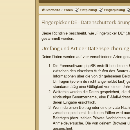
ne
Startseite
Foren
Flatpicking
Fingerpicking
llz
Fingerpicker DE - Datenschutzerklärun
ug
riff
Diese Richtlinie beschreibt, wie „Fingerpicker DE“ (
gesammelt werden.
Umfang und Art der Datenspeicherung
Deine Daten werden auf vier verschiedene Arten ge
Die Forensoftware phpBB erstellt bei deinem 
zwischen den einzelnen Aufrufen des Boards er
Informationen über die von dir gelesenen Beit
Umfragen (sofern du nicht angemeldet bist) g
standardmäßig eine Gültigkeit von einem Jahr.
Weiterhin werden die Daten gespeichert, die d
eindeutiger Benutzername, eine E-Mail-Adress
deren Eingabe ersichtlich.
Wenn du einen Beitrag oder eine private Nachr
zwischenspeicherst. In diesen Fällen wird au
Beiträgen (dazu zählen Private Nachrichten u
Anmeldeversuche. Die von deinem Browser über
gespeichert.