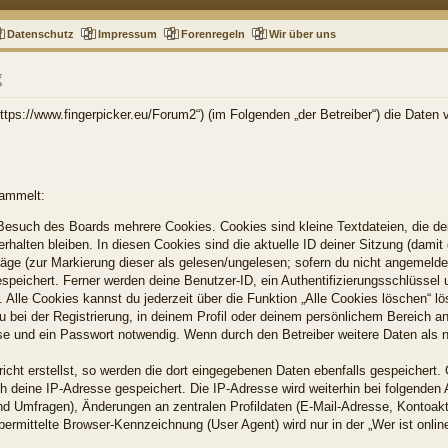
Datenschutz
Impressum
Forenregeln
Wir über uns
g
„https://www.fingerpicker.eu/Forum2“) (im Folgenden „der Betreiber“) die Dat
sammelt:
Besuch des Boards mehrere Cookies. Cookies sind kleine Textdateien, die dei
halten bleiben. In diesen Cookies sind die aktuelle ID deiner Sitzung (damit 
räge (zur Markierung dieser als gelesen/ungelesen; sofern du nicht angemelde
espeichert. Ferner werden deine Benutzer-ID, ein Authentifizierungsschlüssel
 Alle Cookies kannst du jederzeit über die Funktion „Alle Cookies löschen“ l
u bei der Registrierung, in deinem Profil oder deinem persönlichem Bereich an
e und ein Passwort notwendig. Wenn durch den Betreiber weitere Daten als not
icht erstellst, so werden die dort eingegebenen Daten ebenfalls gespeichert. 
ch deine IP-Adresse gespeichert. Die IP-Adresse wird weiterhin bei folgende
nd Umfragen), Änderungen an zentralen Profildaten (E-Mail-Adresse, Kontoakt
mittelte Browser-Kennzeichnung (User Agent) wird nur in der „Wer ist online