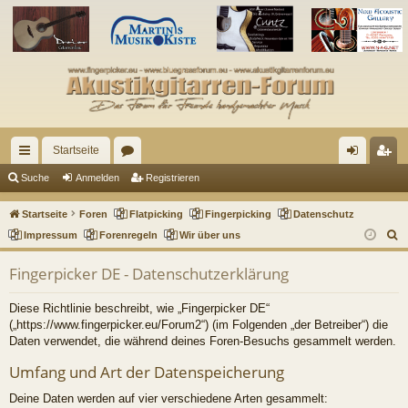
Startseite
ch
or
n
eg
Suche
Anmelden
Registrieren
ne
en
m
ist
Startseite
Foren
Flatpicking
Fingerpicking
Datenschutz
llz
el
rie
S
Impressum
Forenregeln
Wir über uns
u
ug
de
re
Fingerpicker DE - Datenschutzerklärung
c
riff
n
n
h
Diese Richtlinie beschreibt, wie „Fingerpicker DE“
e
(„https://www.fingerpicker.eu/Forum2“) (im Folgenden „der Betreiber“) die
Daten verwendet, die während deines Foren-Besuchs gesammelt werden.
Umfang und Art der Datenspeicherung
Deine Daten werden auf vier verschiedene Arten gesammelt: