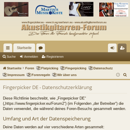
Startseite
ch
or
n
eg
Suche
Anmelden
Registrieren
ne
en
m
ist
Startseite
Foren
Flatpicking
Fingerpicking
Datenschutz
llz
el
rie
S
Impressum
Forenregeln
Wir über uns
u
ug
de
re
Fingerpicker DE - Datenschutzerklärung
c
riff
n
n
h
Diese Richtlinie beschreibt, wie „Fingerpicker DE“
e
(„https://www.fingerpicker.eu/Forum2“) (im Folgenden „der Betreiber“) die
Daten verwendet, die während deines Foren-Besuchs gesammelt werden.
Umfang und Art der Datenspeicherung
Deine Daten werden auf vier verschiedene Arten gesammelt: