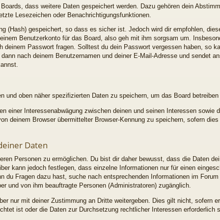
es Boards, dass weitere Daten gespeichert werden. Dazu gehören dein Abstim
esetzte Lesezeichen oder Benachrichtigungsfunktionen.
g (Hash) gespeichert, so dass es sicher ist. Jedoch wird dir empfohlen, dies
einem Benutzerkonto für das Board, also geh mit ihm sorgsam um. Insbesonder
ach deinem Passwort fragen. Solltest du dein Passwort vergessen haben, so k
h dann nach deinem Benutzernamen und deiner E-Mail-Adresse und sendet ans
kannst.
en und oben näher spezifizierten Daten zu speichern, um das Board betreiben
men einer Interessenabwägung zwischen deinen und seinen Interessen sowie de
n deinem Browser übermittelter Browser-Kennung zu speichern, sofern dies 
deiner Daten
ren Personen zu ermöglichen. Du bist dir daher bewusst, dass die Daten deine
iber kann jedoch festlegen, dass einzelne Informationen nur für einen eingesch
enn du Fragen dazu hast, suche nach entsprechenden Informationen im Forum o
iber und von ihm beauftragte Personen (Administratoren) zugänglich.
ber nur mit deiner Zustimmung an Dritte weitergeben. Dies gilt nicht, sofern 
chtet ist oder die Daten zur Durchsetzung rechtlicher Interessen erforderlich s