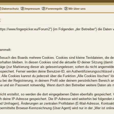
Datenschutz
Impressum
Forenregeln
Wir über uns
g
„https://www.fingerpicker.eu/Forum2“) (im Folgenden „der Betreiber“) die Dat
sammelt:
Besuch des Boards mehrere Cookies. Cookies sind kleine Textdateien, die dei
halten bleiben. In diesen Cookies sind die aktuelle ID deiner Sitzung (damit 
räge (zur Markierung dieser als gelesen/ungelesen; sofern du nicht angemelde
espeichert. Ferner werden deine Benutzer-ID, ein Authentifizierungsschlüssel
 Alle Cookies kannst du jederzeit über die Funktion „Alle Cookies löschen“ l
u bei der Registrierung, in deinem Profil oder deinem persönlichem Bereich an
e und ein Passwort notwendig. Wenn durch den Betreiber weitere Daten als not
icht erstellst, so werden die dort eingegebenen Daten ebenfalls gespeichert. 
ch deine IP-Adresse gespeichert. Die IP-Adresse wird weiterhin bei folgende
nd Umfragen), Änderungen an zentralen Profildaten (E-Mail-Adresse, Kontoakt
mittelte Browser-Kennzeichnung (User Agent) wird nur in der „Wer ist online