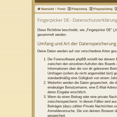
ne
Startseite
Foren
Flatpicking
Fingerpicking
llz
Fingerpicker DE - Datenschutzerklärun
ug
riff
Diese Richtlinie beschreibt, wie „Fingerpicker DE“ (
gesammelt werden.
Umfang und Art der Datenspeicherung
Deine Daten werden auf vier verschiedene Arten ge
Die Forensoftware phpBB erstellt bei deinem 
zwischen den einzelnen Aufrufen des Boards er
Informationen über die von dir gelesenen Beit
Umfragen (sofern du nicht angemeldet bist) g
standardmäßig eine Gültigkeit von einem Jahr.
Weiterhin werden die Daten gespeichert, die d
eindeutiger Benutzername, eine E-Mail-Adress
deren Eingabe ersichtlich.
Wenn du einen Beitrag oder eine private Nachr
zwischenspeicherst. In diesen Fällen wird au
Beiträgen (dazu zählen Private Nachrichten u
Anmeldeversuche. Die von deinem Browser über
gespeichert.