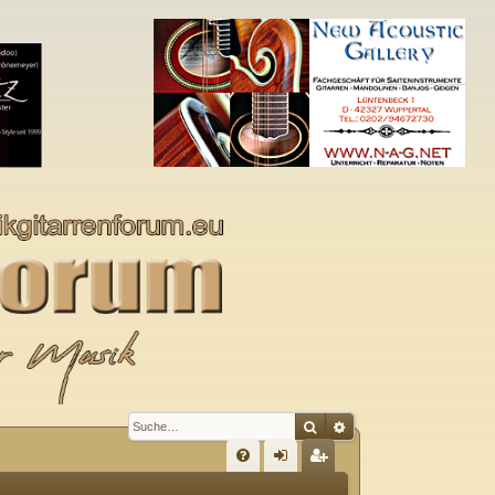
Suche
Erweiterte Suche
S
FA
n
eg