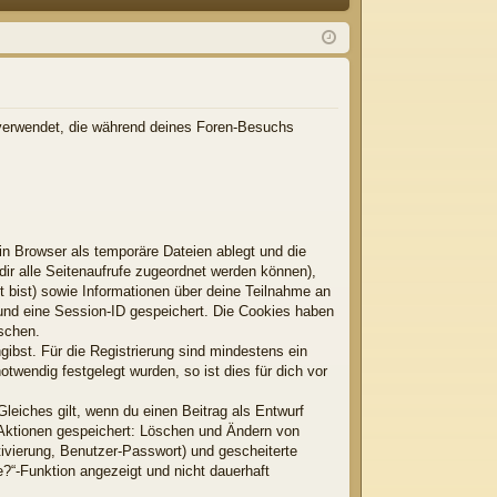
Q
m
ist
el
rie
de
re
n
n
en verwendet, die während deines Foren-Besuchs
n Browser als temporäre Dateien ablegt und die
dir alle Seitenaufrufe zugeordnet werden können),
t bist) sowie Informationen über deine Teilnahme an
 und eine Session-ID gespeichert. Die Cookies haben
öschen.
gibst. Für die Registrierung sind mindestens ein
wendig festgelegt wurden, so ist dies für dich vor
Gleiches gilt, wenn du einen Beitrag als Entwurf
n Aktionen gespeichert: Löschen und Ändern von
ivierung, Benutzer-Passwort) und gescheiterte
?“-Funktion angezeigt und nicht dauerhaft