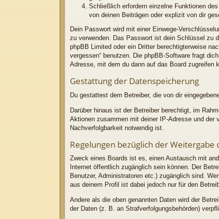
Schließlich erfordern einzelne Funktionen d
von deinen Beiträgen oder explizit von dir g
Dein Passwort wird mit einer Einwege-Verschlüsselun
zu verwenden. Das Passwort ist dein Schlüssel zu d
phpBB Limited oder ein Dritter berechtigterweise n
vergessen“ benutzen. Die phpBB-Software fragt dic
Adresse, mit dem du dann auf das Board zugreifen 
Gestattung der Datenspeicherung
Du gestattest dem Betreiber, die von dir eingegeben
Darüber hinaus ist der Betreiber berechtigt, im Rah
Aktionen zusammen mit deiner IP-Adresse und der vo
Nachverfolgbarkeit notwendig ist.
Regelungen bezüglich der Weitergabe 
Zweck eines Boards ist es, einen Austausch mit ande
Internet öffentlich zugänglich sein können. Der Betre
Benutzer, Administratoren etc.) zugänglich sind. W
aus deinem Profil ist dabei jedoch nur für den Betre
Andere als die oben genannten Daten wird der Betrei
der Daten (z. B. an Strafverfolgungsbehörden) verpfli