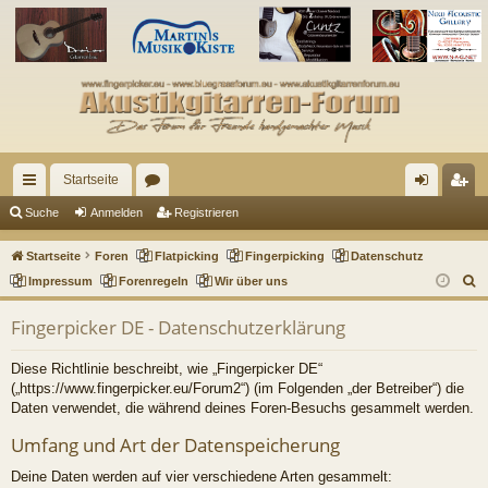
Startseite
ch
or
n
eg
Suche
Anmelden
Registrieren
ne
en
m
ist
Startseite
Foren
Flatpicking
Fingerpicking
Datenschutz
llz
el
rie
S
Impressum
Forenregeln
Wir über uns
u
ug
de
re
Fingerpicker DE - Datenschutzerklärung
c
riff
n
n
h
Diese Richtlinie beschreibt, wie „Fingerpicker DE“
e
(„https://www.fingerpicker.eu/Forum2“) (im Folgenden „der Betreiber“) die
Daten verwendet, die während deines Foren-Besuchs gesammelt werden.
Umfang und Art der Datenspeicherung
Deine Daten werden auf vier verschiedene Arten gesammelt: