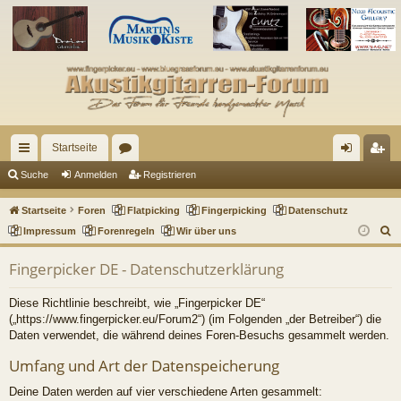
Startseite
ch
or
n
eg
Suche
Anmelden
Registrieren
ne
en
m
ist
Startseite
Foren
Flatpicking
Fingerpicking
Datenschutz
llz
el
rie
S
Impressum
Forenregeln
Wir über uns
u
ug
de
re
Fingerpicker DE - Datenschutzerklärung
c
riff
n
n
h
Diese Richtlinie beschreibt, wie „Fingerpicker DE“
e
(„https://www.fingerpicker.eu/Forum2“) (im Folgenden „der Betreiber“) die
Daten verwendet, die während deines Foren-Besuchs gesammelt werden.
Umfang und Art der Datenspeicherung
Deine Daten werden auf vier verschiedene Arten gesammelt: