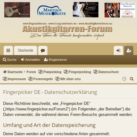
Startseite
ch
or
n
eg
Suche
Anmelden
Registrieren
ne
en
m
ist
Startseite
Foren
Flatpicking
Fingerpicking
Datenschutz
llz
el
rie
S
Impressum
Forenregeln
Wir über uns
u
ug
de
re
Fingerpicker DE - Datenschutzerklärung
c
riff
n
n
h
Diese Richtlinie beschreibt, wie „Fingerpicker DE“
e
(„https://www.fingerpicker.eu/Forum2“) (im Folgenden „der Betreiber“) die
Daten verwendet, die während deines Foren-Besuchs gesammelt werden.
Umfang und Art der Datenspeicherung
Deine Daten werden auf vier verschiedene Arten gesammelt: