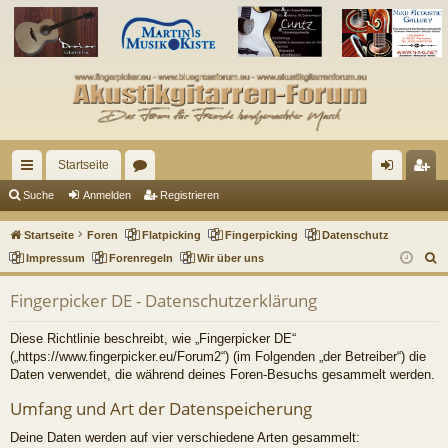
Startseite
ch
or
n
eg
Suche
Anmelden
Registrieren
ne
en
m
ist
Startseite
Foren
Flatpicking
Fingerpicking
Datenschutz
llz
el
rie
S
Impressum
Forenregeln
Wir über uns
u
ug
de
re
Fingerpicker DE - Datenschutzerklärung
c
riff
n
n
h
Diese Richtlinie beschreibt, wie „Fingerpicker DE“
e
(„https://www.fingerpicker.eu/Forum2“) (im Folgenden „der Betreiber“) die
Daten verwendet, die während deines Foren-Besuchs gesammelt werden.
Umfang und Art der Datenspeicherung
Deine Daten werden auf vier verschiedene Arten gesammelt: