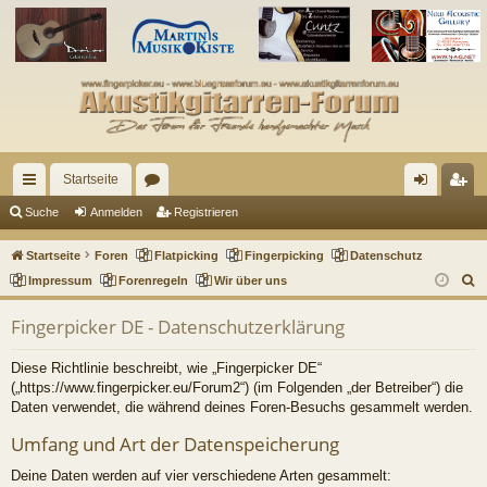
Startseite
ch
or
n
eg
Suche
Anmelden
Registrieren
ne
en
m
ist
Startseite
Foren
Flatpicking
Fingerpicking
Datenschutz
llz
el
rie
S
Impressum
Forenregeln
Wir über uns
u
ug
de
re
Fingerpicker DE - Datenschutzerklärung
c
riff
n
n
h
Diese Richtlinie beschreibt, wie „Fingerpicker DE“
e
(„https://www.fingerpicker.eu/Forum2“) (im Folgenden „der Betreiber“) die
Daten verwendet, die während deines Foren-Besuchs gesammelt werden.
Umfang und Art der Datenspeicherung
Deine Daten werden auf vier verschiedene Arten gesammelt: