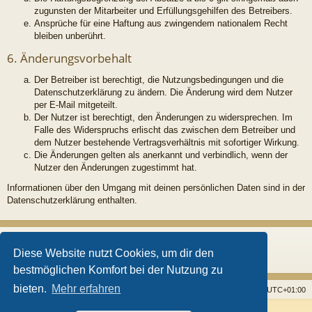
zugunsten der Mitarbeiter und Erfüllungsgehilfen des Betreibers.
Ansprüche für eine Haftung aus zwingendem nationalem Recht
bleiben unberührt.
6. Änderungsvorbehalt
Der Betreiber ist berechtigt, die Nutzungsbedingungen und die
Datenschutzerklärung zu ändern. Die Änderung wird dem Nutzer
per E-Mail mitgeteilt.
Der Nutzer ist berechtigt, den Änderungen zu widersprechen. Im
Falle des Widerspruchs erlischt das zwischen dem Betreiber und
dem Nutzer bestehende Vertragsverhältnis mit sofortiger Wirkung.
Die Änderungen gelten als anerkannt und verbindlich, wenn der
Nutzer den Änderungen zugestimmt hat.
Informationen über den Umgang mit deinen persönlichen Daten sind in der
Datenschutzerklärung enthalten.
Diese Website nutzt Cookies, um dir den
bestmöglichen Komfort bei der Nutzung zu
bieten.
Mehr erfahren
Startseite
Foren
Alle Cookies löschen
Alle Zeiten sind
UTC+01:00
Powered by
phpBB
® Forum Software © phpBB Limited