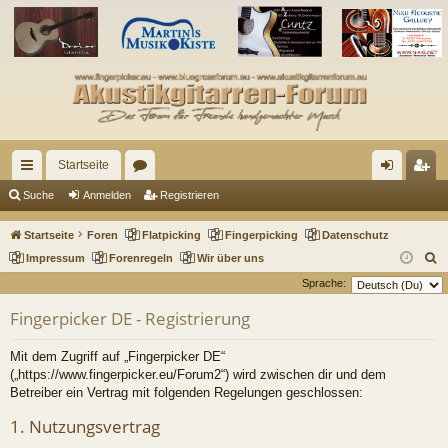
Startseite
ch
or
n
eg
Suche
Anmelden
Registrieren
ne
en
m
ist
Startseite
Foren
Flatpicking
Fingerpicking
Datenschutz
llz
el
rie
S
Impressum
Forenregeln
Wir über uns
u
Sprache:
ug
de
re
c
Fingerpicker DE - Registrierung
riff
n
n
h
e
Mit dem Zugriff auf „Fingerpicker DE“
(„https://www.fingerpicker.eu/Forum2“) wird zwischen dir und dem
Betreiber ein Vertrag mit folgenden Regelungen geschlossen:
1. Nutzungsvertrag