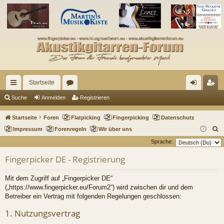
Startseite
ch
or
n
eg
Suche
Anmelden
Registrieren
ne
en
m
ist
Startseite
Foren
Flatpicking
Fingerpicking
Datenschutz
llz
el
rie
S
Impressum
Forenregeln
Wir über uns
u
Sprache:
ug
de
re
c
Fingerpicker DE - Registrierung
riff
n
n
h
e
Mit dem Zugriff auf „Fingerpicker DE“
(„https://www.fingerpicker.eu/Forum2“) wird zwischen dir und dem
Betreiber ein Vertrag mit folgenden Regelungen geschlossen:
1. Nutzungsvertrag