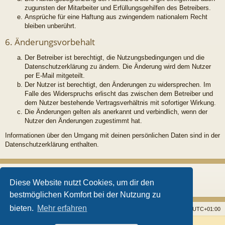
zugunsten der Mitarbeiter und Erfüllungsgehilfen des Betreibers.
Ansprüche für eine Haftung aus zwingendem nationalem Recht
bleiben unberührt.
6. Änderungsvorbehalt
Der Betreiber ist berechtigt, die Nutzungsbedingungen und die
Datenschutzerklärung zu ändern. Die Änderung wird dem Nutzer
per E-Mail mitgeteilt.
Der Nutzer ist berechtigt, den Änderungen zu widersprechen. Im
Falle des Widerspruchs erlischt das zwischen dem Betreiber und
dem Nutzer bestehende Vertragsverhältnis mit sofortiger Wirkung.
Die Änderungen gelten als anerkannt und verbindlich, wenn der
Nutzer den Änderungen zugestimmt hat.
Informationen über den Umgang mit deinen persönlichen Daten sind in der
Datenschutzerklärung enthalten.
Diese Website nutzt Cookies, um dir den
bestmöglichen Komfort bei der Nutzung zu
bieten.
Mehr erfahren
Startseite
Foren
Alle Cookies löschen
Alle Zeiten sind
UTC+01:00
Powered by
phpBB
® Forum Software © phpBB Limited