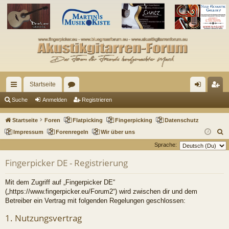
Startseite
ch
or
n
eg
Suche
Anmelden
Registrieren
ne
en
m
ist
Startseite
Foren
Flatpicking
Fingerpicking
Datenschutz
llz
el
rie
S
Impressum
Forenregeln
Wir über uns
u
Sprache:
ug
de
re
c
Fingerpicker DE - Registrierung
riff
n
n
h
e
Mit dem Zugriff auf „Fingerpicker DE“
(„https://www.fingerpicker.eu/Forum2“) wird zwischen dir und dem
Betreiber ein Vertrag mit folgenden Regelungen geschlossen:
1. Nutzungsvertrag