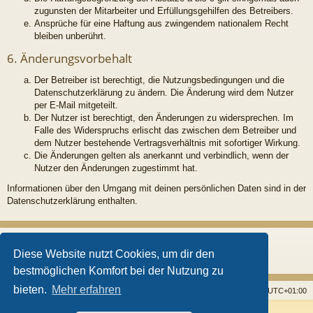
zugunsten der Mitarbeiter und Erfüllungsgehilfen des Betreibers.
Ansprüche für eine Haftung aus zwingendem nationalem Recht
bleiben unberührt.
6. Änderungsvorbehalt
Der Betreiber ist berechtigt, die Nutzungsbedingungen und die
Datenschutzerklärung zu ändern. Die Änderung wird dem Nutzer
per E-Mail mitgeteilt.
Der Nutzer ist berechtigt, den Änderungen zu widersprechen. Im
Falle des Widerspruchs erlischt das zwischen dem Betreiber und
dem Nutzer bestehende Vertragsverhältnis mit sofortiger Wirkung.
Die Änderungen gelten als anerkannt und verbindlich, wenn der
Nutzer den Änderungen zugestimmt hat.
Informationen über den Umgang mit deinen persönlichen Daten sind in der
Datenschutzerklärung enthalten.
Diese Website nutzt Cookies, um dir den
bestmöglichen Komfort bei der Nutzung zu
bieten.
Mehr erfahren
Startseite
Foren
Alle Cookies löschen
Alle Zeiten sind
UTC+01:00
Powered by
phpBB
® Forum Software © phpBB Limited