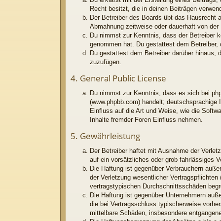
Recht besitzt, die in deinen Beiträgen verwe
Der Betreiber des Boards übt das Hausrecht 
Abmahnung zeitweise oder dauerhaft von der N
Du nimmst zur Kenntnis, dass der Betreiber kei
genommen hat. Du gestattest dem Betreiber, d
Du gestattest dem Betreiber darüber hinaus, 
zuzufügen.
4. General Public License
Du nimmst zur Kenntnis, dass es sich bei php
(www.phpbb.com) handelt; deutschsprachige I
Einfluss auf die Art und Weise, wie die Soft
Inhalte fremder Foren Einfluss nehmen.
5. Gewährleistung
Der Betreiber haftet mit Ausnahme der Verletz
auf ein vorsätzliches oder grob fahrlässiges 
Die Haftung ist gegenüber Verbrauchern außer
der Verletzung wesentlicher Vertragspflichten
vertragstypischen Durchschnittsschäden begr
Die Haftung ist gegenüber Unternehmern außer
die bei Vertragsschluss typischerweise vorhe
mittelbare Schäden, insbesondere entgangen