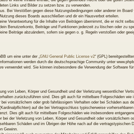
ndeten Links und Bilder zu setzen bzw. zu verwenden.
aus. Bei Verstößen gegen diese Nutzungsbedingungen oder anderer im Board ve
utzung dieses Boards ausschließen und dir ein Hausverbot erteilen.
ne Verantwortung für die Inhalte von Beiträgen übernimmt, die er nicht selbst 
ein Benutzerkonto, Beiträge und Funktionen jederzeit zu löschen oder zu spe
deine Beiträge abzuändern, sofern sie gegen o. g. Regeln verstoßen oder gee
BB um eine unter der „
GNU General Public License v2
“ (GPL) bereitgestell
nformationen werden durch die deutschsprachige Community unter www.phpbb
ware verwendet wird. Sie können insbesondere die Verwendung der Software fü
ung von Leben, Körper und Gesundheit und der Verletzung wesentlicher Vertrag
Verhalten zurückzuführen sind. Dies gilt auch für mittelbare Folgeschäden w
 bei vorsätzlichem oder grob fahrlässigem Verhalten oder bei Schäden aus d
 (Kardinalpflichten) auf die bei Vertragsschluss typischerweise vorhersehbar
enzt. Dies gilt auch für mittelbare Folgeschäden wie insbesondere entgange
 bei der Verletzung von Leben, Körper und Gesundheit oder vorsätzlichem od
rsehbaren Schäden und im Übrigen der Höhe nach auf die vertragstypischen Du
en Gewinn.