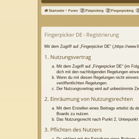
ne
Startseite
Foren
Flatpicking
Fingerpicking
llz
ug
Fingerpicker DE - Registrierung
riff
Mit dem Zugriff auf „Fingerpicker DE“ („https://www
1. Nutzungsvertrag
Mit dem Zugriff auf „Fingerpicker DE“ (im Fol
dich mit den nachfolgenden Regelungen einve
Wenn du mit diesen Regelungen nicht einversta
veröffentlichten Regelungen.
Der Nutzungsvertrag wird auf unbestimmte Zei
2. Einräumung von Nutzungsrechten
Mit dem Erstellen eines Beitrags erteilst du 
Boards zu nutzen.
Das Nutzungsrecht nach Punkt 2, Unterpunkt 
3. Pflichten des Nutzers
Du erklärst mit der Erstellung eines Beitrags