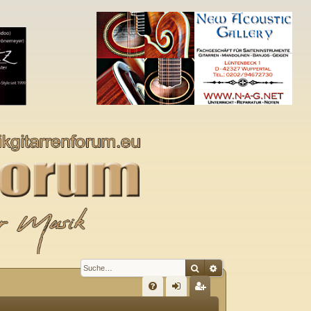
Suche
Erweiterte Suche
S
FA
n
eg