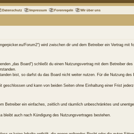
Datenschutz
Impressum
Forenregeln
Wir über uns
.fingerpicker.eu/Forum2“) wird zwischen dir und dem Betreiber ein Vertrag mit
genden „das Board“) schließt du einen Nutzungsvertrag mit dem Betreiber des 
rstanden.
nden bist, so darfst du das Board nicht weiter nutzen. Für die Nutzung des B
t geschlossen und kann von beiden Seiten ohne Einhaltung einer Frist jederz
dem Betreiber ein einfaches, zeitlich und räumlich unbeschränktes und unentg
a bleibt auch nach Kündigung des Nutzungsvertrages bestehen.
, dass er keine Inhalte enthält, die gegen geltendes Recht oder die guten Sitt