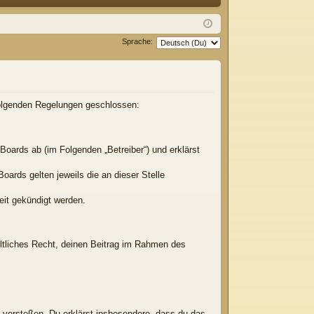
Q
m
ist
el
rie
Sprache:
de
re
n
n
 folgenden Regelungen geschlossen:
Boards ab (im Folgenden „Betreiber“) und erklärst
oards gelten jeweils die an dieser Stelle
eit gekündigt werden.
eltliches Recht, deinen Beitrag im Rahmen des
en verstoßen. Du erklärst insbesondere, dass du das