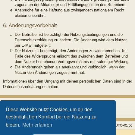
zugunsten der Mitarbeiter und Erfüllungsgehilfen des Betreibers.
Ansprüche für eine Haftung aus zwingendem nationalem Recht
bleiben unberührt.
6. Änderungsvorbehalt
Der Betreiber ist berechtigt, die Nutzungsbedingungen und die
Datenschutzerklärung zu ändern. Die Änderung wird dem Nutzer
per E-Mail mitgeteilt.
Der Nutzer ist berechtigt, den Änderungen zu widersprechen. Im
Falle des Widerspruchs erlischt das zwischen dem Betreiber und
dem Nutzer bestehende Vertragsverhältnis mit sofortiger Wirkung.
Die Änderungen gelten als anerkannt und verbindlich, wenn der
Nutzer den Änderungen zugestimmt hat.
Informationen über den Umgang mit deinen persönlichen Daten sind in der
Datenschutzerklärung enthalten.
Diese Website nutzt Cookies, um dir den
bestmöglichen Komfort bei der Nutzung zu
bieten.
Mehr erfahren
Startseite
Foren
Alle Cookies löschen
Alle Zeiten sind
UTC+01:00
Powered by
phpBB
® Forum Software © phpBB Limited