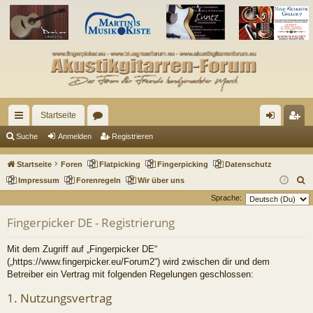
Startseite
ch
or
n
eg
Suche
Anmelden
Registrieren
ne
en
m
ist
Startseite
Foren
Flatpicking
Fingerpicking
Datenschutz
llz
el
rie
S
Impressum
Forenregeln
Wir über uns
u
Sprache:
ug
de
re
c
Fingerpicker DE - Registrierung
riff
n
n
h
e
Mit dem Zugriff auf „Fingerpicker DE“
(„https://www.fingerpicker.eu/Forum2“) wird zwischen dir und dem
Betreiber ein Vertrag mit folgenden Regelungen geschlossen:
1. Nutzungsvertrag