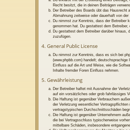
Recht besitzt, die in deinen Beiträgen verwe
Der Betreiber des Boards übt das Hausrecht 
Abmahnung zeitweise oder dauerhaft von der N
Du nimmst zur Kenntnis, dass der Betreiber kei
genommen hat. Du gestattest dem Betreiber, d
Du gestattest dem Betreiber darüber hinaus, 
zuzufügen.
4. General Public License
Du nimmst zur Kenntnis, dass es sich bei php
(www.phpbb.com) handelt; deutschsprachige I
Einfluss auf die Art und Weise, wie die Soft
Inhalte fremder Foren Einfluss nehmen.
5. Gewährleistung
Der Betreiber haftet mit Ausnahme der Verletz
auf ein vorsätzliches oder grob fahrlässiges 
Die Haftung ist gegenüber Verbrauchern außer
der Verletzung wesentlicher Vertragspflichten
vertragstypischen Durchschnittsschäden begr
Die Haftung ist gegenüber Unternehmern außer
die bei Vertragsschluss typischerweise vorhe
mittelbare Schäden, insbesondere entgangen