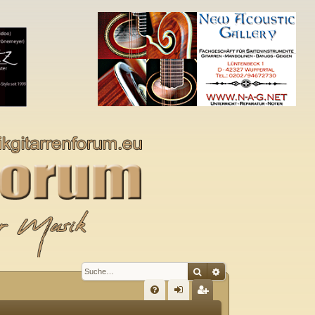
Suche
Erweiterte Suche
S
FA
n
eg