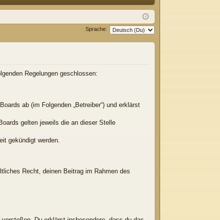
Q
m
ist
el
rie
Sprache:
de
re
n
n
 folgenden Regelungen geschlossen:
Boards ab (im Folgenden „Betreiber“) und erklärst
oards gelten jeweils die an dieser Stelle
eit gekündigt werden.
eltliches Recht, deinen Beitrag im Rahmen des
en verstoßen. Du erklärst insbesondere, dass du das