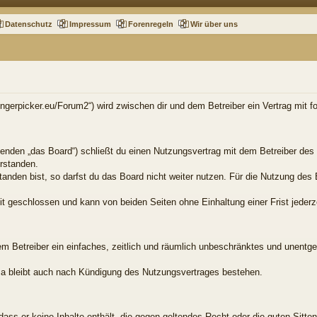
Datenschutz
Impressum
Forenregeln
Wir über uns
.fingerpicker.eu/Forum2“) wird zwischen dir und dem Betreiber ein Vertrag mit
genden „das Board“) schließt du einen Nutzungsvertrag mit dem Betreiber des 
rstanden.
nden bist, so darfst du das Board nicht weiter nutzen. Für die Nutzung des B
t geschlossen und kann von beiden Seiten ohne Einhaltung einer Frist jederz
dem Betreiber ein einfaches, zeitlich und räumlich unbeschränktes und unentg
a bleibt auch nach Kündigung des Nutzungsvertrages bestehen.
, dass er keine Inhalte enthält, die gegen geltendes Recht oder die guten Sitt