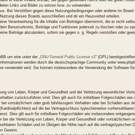
ndeten Links und Bilder zu setzen bzw. zu verwenden.
aus. Bei Verstößen gegen diese Nutzungsbedingungen oder anderer im Board ve
utzung dieses Boards ausschließen und dir ein Hausverbot erteilen.
ne Verantwortung für die Inhalte von Beiträgen übernimmt, die er nicht selbst 
ein Benutzerkonto, Beiträge und Funktionen jederzeit zu löschen oder zu spe
deine Beiträge abzuändern, sofern sie gegen o. g. Regeln verstoßen oder gee
BB um eine unter der „
GNU General Public License v2
“ (GPL) bereitgestell
nformationen werden durch die deutschsprachige Community unter www.phpbb
ware verwendet wird. Sie können insbesondere die Verwendung der Software fü
ung von Leben, Körper und Gesundheit und der Verletzung wesentlicher Vertrag
Verhalten zurückzuführen sind. Dies gilt auch für mittelbare Folgeschäden w
 bei vorsätzlichem oder grob fahrlässigem Verhalten oder bei Schäden aus d
 (Kardinalpflichten) auf die bei Vertragsschluss typischerweise vorhersehbar
enzt. Dies gilt auch für mittelbare Folgeschäden wie insbesondere entgange
 bei der Verletzung von Leben, Körper und Gesundheit oder vorsätzlichem od
rsehbaren Schäden und im Übrigen der Höhe nach auf die vertragstypischen Du
en Gewinn.