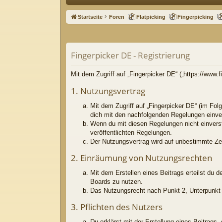
ne
Startseite
Foren
Flatpicking
Fingerpicking
llz
ug
Fingerpicker DE - Registrierung
riff
Mit dem Zugriff auf „Fingerpicker DE“ („https://www
1. Nutzungsvertrag
Mit dem Zugriff auf „Fingerpicker DE“ (im Fol
dich mit den nachfolgenden Regelungen einve
Wenn du mit diesen Regelungen nicht einversta
veröffentlichten Regelungen.
Der Nutzungsvertrag wird auf unbestimmte Zei
2. Einräumung von Nutzungsrechten
Mit dem Erstellen eines Beitrags erteilst du 
Boards zu nutzen.
Das Nutzungsrecht nach Punkt 2, Unterpunkt 
3. Pflichten des Nutzers
Du erklärst mit der Erstellung eines Beitrags