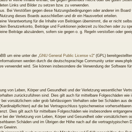
ndeten Links und Bilder zu setzen bzw. zu verwenden.
aus. Bei Verstößen gegen diese Nutzungsbedingungen oder anderer im Board ve
utzung dieses Boards ausschließen und dir ein Hausverbot erteilen.
ne Verantwortung für die Inhalte von Beiträgen übernimmt, die er nicht selbst 
ein Benutzerkonto, Beiträge und Funktionen jederzeit zu löschen oder zu spe
deine Beiträge abzuändern, sofern sie gegen o. g. Regeln verstoßen oder gee
BB um eine unter der „
GNU General Public License v2
“ (GPL) bereitgestell
nformationen werden durch die deutschsprachige Community unter www.phpbb
ware verwendet wird. Sie können insbesondere die Verwendung der Software fü
ung von Leben, Körper und Gesundheit und der Verletzung wesentlicher Vertrag
Verhalten zurückzuführen sind. Dies gilt auch für mittelbare Folgeschäden w
 bei vorsätzlichem oder grob fahrlässigem Verhalten oder bei Schäden aus d
 (Kardinalpflichten) auf die bei Vertragsschluss typischerweise vorhersehbar
enzt. Dies gilt auch für mittelbare Folgeschäden wie insbesondere entgange
 bei der Verletzung von Leben, Körper und Gesundheit oder vorsätzlichem od
rsehbaren Schäden und im Übrigen der Höhe nach auf die vertragstypischen Du
en Gewinn.