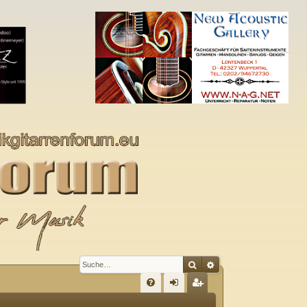
Suche
Erweiterte Suche
S
FA
n
eg