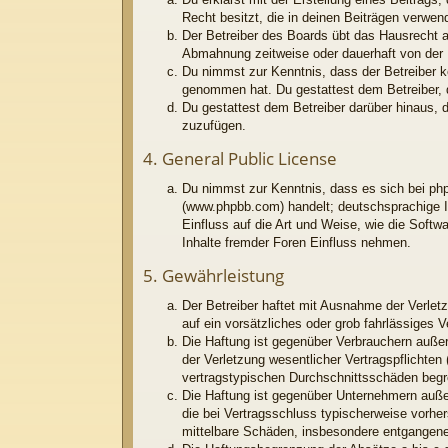
Recht besitzt, die in deinen Beiträgen verwe
Der Betreiber des Boards übt das Hausrecht 
Abmahnung zeitweise oder dauerhaft von der N
Du nimmst zur Kenntnis, dass der Betreiber kei
genommen hat. Du gestattest dem Betreiber, d
Du gestattest dem Betreiber darüber hinaus, 
zuzufügen.
4. General Public License
Du nimmst zur Kenntnis, dass es sich bei php
(www.phpbb.com) handelt; deutschsprachige I
Einfluss auf die Art und Weise, wie die Soft
Inhalte fremder Foren Einfluss nehmen.
5. Gewährleistung
Der Betreiber haftet mit Ausnahme der Verletz
auf ein vorsätzliches oder grob fahrlässiges 
Die Haftung ist gegenüber Verbrauchern außer
der Verletzung wesentlicher Vertragspflichten
vertragstypischen Durchschnittsschäden begr
Die Haftung ist gegenüber Unternehmern außer
die bei Vertragsschluss typischerweise vorhe
mittelbare Schäden, insbesondere entgangen