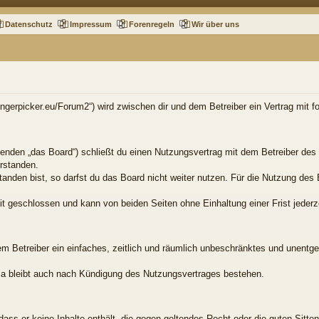
Datenschutz
Impressum
Forenregeln
Wir über uns
.fingerpicker.eu/Forum2“) wird zwischen dir und dem Betreiber ein Vertrag mit
genden „das Board“) schließt du einen Nutzungsvertrag mit dem Betreiber des 
rstanden.
nden bist, so darfst du das Board nicht weiter nutzen. Für die Nutzung des B
t geschlossen und kann von beiden Seiten ohne Einhaltung einer Frist jederz
dem Betreiber ein einfaches, zeitlich und räumlich unbeschränktes und unentg
a bleibt auch nach Kündigung des Nutzungsvertrages bestehen.
, dass er keine Inhalte enthält, die gegen geltendes Recht oder die guten Sitt