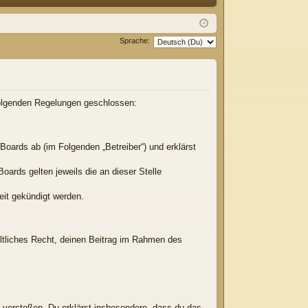
Q
m
ist
el
rie
Sprache:
de
re
n
n
 folgenden Regelungen geschlossen:
Boards ab (im Folgenden „Betreiber“) und erklärst
oards gelten jeweils die an dieser Stelle
eit gekündigt werden.
eltliches Recht, deinen Beitrag im Rahmen des
en verstoßen. Du erklärst insbesondere, dass du das