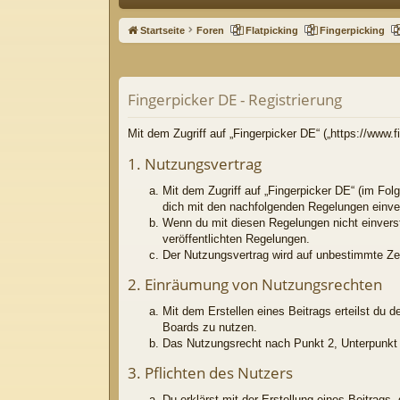
ne
Startseite
Foren
Flatpicking
Fingerpicking
llz
ug
Fingerpicker DE - Registrierung
riff
Mit dem Zugriff auf „Fingerpicker DE“ („https://www
1. Nutzungsvertrag
Mit dem Zugriff auf „Fingerpicker DE“ (im Fol
dich mit den nachfolgenden Regelungen einve
Wenn du mit diesen Regelungen nicht einversta
veröffentlichten Regelungen.
Der Nutzungsvertrag wird auf unbestimmte Zei
2. Einräumung von Nutzungsrechten
Mit dem Erstellen eines Beitrags erteilst du 
Boards zu nutzen.
Das Nutzungsrecht nach Punkt 2, Unterpunkt 
3. Pflichten des Nutzers
Du erklärst mit der Erstellung eines Beitrags