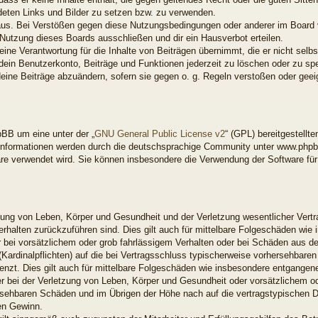
ndeten Links und Bilder zu setzen bzw. zu verwenden.
aus. Bei Verstößen gegen diese Nutzungsbedingungen oder anderer im Board ve
utzung dieses Boards ausschließen und dir ein Hausverbot erteilen.
ne Verantwortung für die Inhalte von Beiträgen übernimmt, die er nicht selbst 
ein Benutzerkonto, Beiträge und Funktionen jederzeit zu löschen oder zu spe
deine Beiträge abzuändern, sofern sie gegen o. g. Regeln verstoßen oder gee
BB um eine unter der „
GNU General Public License v2
“ (GPL) bereitgestell
nformationen werden durch die deutschsprachige Community unter www.phpbb
ware verwendet wird. Sie können insbesondere die Verwendung der Software fü
ung von Leben, Körper und Gesundheit und der Verletzung wesentlicher Vertrag
Verhalten zurückzuführen sind. Dies gilt auch für mittelbare Folgeschäden w
 bei vorsätzlichem oder grob fahrlässigem Verhalten oder bei Schäden aus d
 (Kardinalpflichten) auf die bei Vertragsschluss typischerweise vorhersehbar
enzt. Dies gilt auch für mittelbare Folgeschäden wie insbesondere entgange
 bei der Verletzung von Leben, Körper und Gesundheit oder vorsätzlichem od
rsehbaren Schäden und im Übrigen der Höhe nach auf die vertragstypischen Du
en Gewinn.