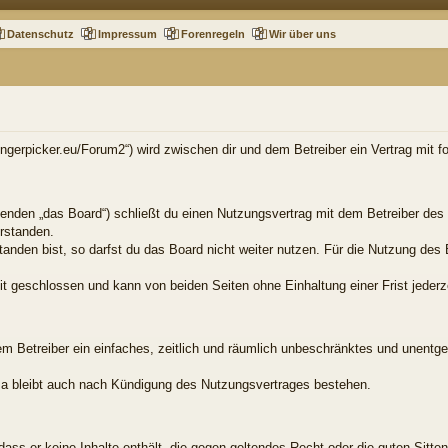
Datenschutz
Impressum
Forenregeln
Wir über uns
.fingerpicker.eu/Forum2“) wird zwischen dir und dem Betreiber ein Vertrag mit
genden „das Board“) schließt du einen Nutzungsvertrag mit dem Betreiber des 
rstanden.
nden bist, so darfst du das Board nicht weiter nutzen. Für die Nutzung des B
t geschlossen und kann von beiden Seiten ohne Einhaltung einer Frist jederz
dem Betreiber ein einfaches, zeitlich und räumlich unbeschränktes und unentg
a bleibt auch nach Kündigung des Nutzungsvertrages bestehen.
, dass er keine Inhalte enthält, die gegen geltendes Recht oder die guten Sitt