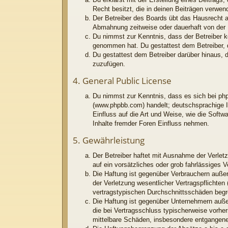
Recht besitzt, die in deinen Beiträgen verwe
Der Betreiber des Boards übt das Hausrecht 
Abmahnung zeitweise oder dauerhaft von der N
Du nimmst zur Kenntnis, dass der Betreiber kei
genommen hat. Du gestattest dem Betreiber, d
Du gestattest dem Betreiber darüber hinaus, 
zuzufügen.
4. General Public License
Du nimmst zur Kenntnis, dass es sich bei php
(www.phpbb.com) handelt; deutschsprachige I
Einfluss auf die Art und Weise, wie die Soft
Inhalte fremder Foren Einfluss nehmen.
5. Gewährleistung
Der Betreiber haftet mit Ausnahme der Verletz
auf ein vorsätzliches oder grob fahrlässiges 
Die Haftung ist gegenüber Verbrauchern außer
der Verletzung wesentlicher Vertragspflichten
vertragstypischen Durchschnittsschäden begr
Die Haftung ist gegenüber Unternehmern außer
die bei Vertragsschluss typischerweise vorhe
mittelbare Schäden, insbesondere entgangen