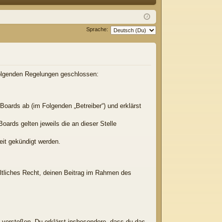
Q
m
ist
el
rie
Sprache:
de
re
n
n
 folgenden Regelungen geschlossen:
Boards ab (im Folgenden „Betreiber“) und erklärst
oards gelten jeweils die an dieser Stelle
eit gekündigt werden.
eltliches Recht, deinen Beitrag im Rahmen des
en verstoßen. Du erklärst insbesondere, dass du das