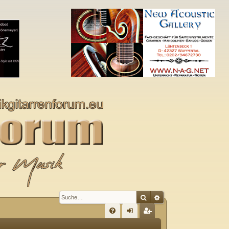
Suche
Erweiterte Suche
S
FA
n
eg