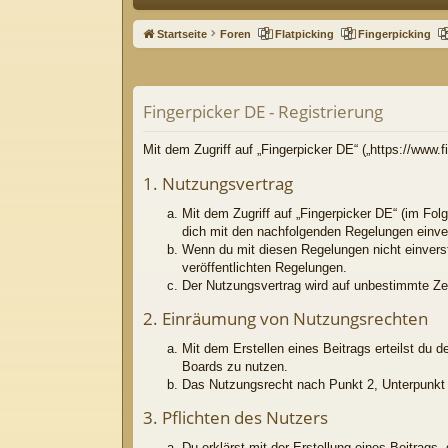
ne
Startseite
Foren
Flatpicking
Fingerpicking
llz
ug
Fingerpicker DE - Registrierung
riff
Mit dem Zugriff auf „Fingerpicker DE“ („https://www
1. Nutzungsvertrag
Mit dem Zugriff auf „Fingerpicker DE“ (im Fol
dich mit den nachfolgenden Regelungen einve
Wenn du mit diesen Regelungen nicht einversta
veröffentlichten Regelungen.
Der Nutzungsvertrag wird auf unbestimmte Zei
2. Einräumung von Nutzungsrechten
Mit dem Erstellen eines Beitrags erteilst du 
Boards zu nutzen.
Das Nutzungsrecht nach Punkt 2, Unterpunkt 
3. Pflichten des Nutzers
Du erklärst mit der Erstellung eines Beitrags