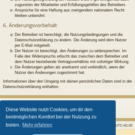
zugunsten der Mitarbeiter und Erfüllungsgehilfen des Betreibers.
Ansprüche für eine Haftung aus zwingendem nationalem Recht
bleiben unberührt.
6. Änderungsvorbehalt
Der Betreiber ist berechtigt, die Nutzungsbedingungen und die
Datenschutzerklärung zu ändern. Die Änderung wird dem Nutzer
per E-Mail mitgeteilt.
Der Nutzer ist berechtigt, den Änderungen zu widersprechen. Im
Falle des Widerspruchs erlischt das zwischen dem Betreiber und
dem Nutzer bestehende Vertragsverhältnis mit sofortiger Wirkung.
Die Änderungen gelten als anerkannt und verbindlich, wenn der
Nutzer den Änderungen zugestimmt hat.
Informationen über den Umgang mit deinen persönlichen Daten sind in der
Datenschutzerklärung enthalten.
Diese Website nutzt Cookies, um dir den
bestmöglichen Komfort bei der Nutzung zu
bieten.
Mehr erfahren
Startseite
Foren
Alle Cookies löschen
Alle Zeiten sind
UTC+01:00
Powered by
phpBB
® Forum Software © phpBB Limited