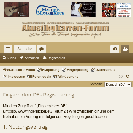
Startseite
ch
or
n
eg
Suche
Anmelden
Registrieren
ne
en
m
ist
Startseite
Foren
Flatpicking
Fingerpicking
Datenschutz
llz
el
rie
S
Impressum
Forenregeln
Wir über uns
u
Sprache:
ug
de
re
c
Fingerpicker DE - Registrierung
riff
n
n
h
e
Mit dem Zugriff auf „Fingerpicker DE“
(„https://www.fingerpicker.eu/Forum2“) wird zwischen dir und dem
Betreiber ein Vertrag mit folgenden Regelungen geschlossen:
1. Nutzungsvertrag