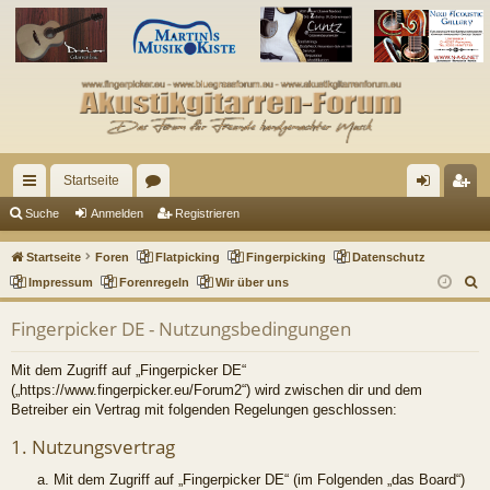
Startseite
ch
or
n
eg
Suche
Anmelden
Registrieren
ne
en
m
ist
Startseite
Foren
Flatpicking
Fingerpicking
Datenschutz
llz
el
rie
S
Impressum
Forenregeln
Wir über uns
u
ug
de
re
Fingerpicker DE - Nutzungsbedingungen
c
riff
n
n
h
Mit dem Zugriff auf „Fingerpicker DE“
e
(„https://www.fingerpicker.eu/Forum2“) wird zwischen dir und dem
Betreiber ein Vertrag mit folgenden Regelungen geschlossen:
1. Nutzungsvertrag
Mit dem Zugriff auf „Fingerpicker DE“ (im Folgenden „das Board“)