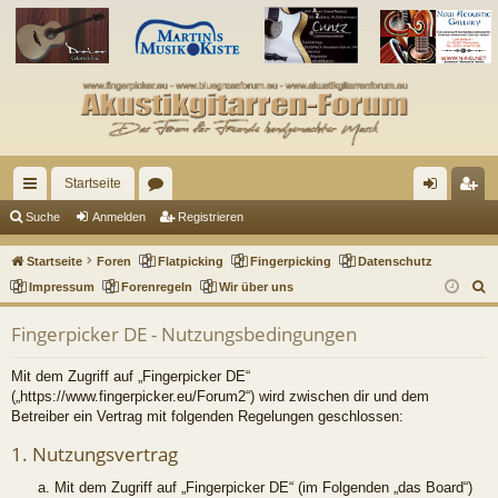
Startseite
ch
or
n
eg
Suche
Anmelden
Registrieren
ne
en
m
ist
Startseite
Foren
Flatpicking
Fingerpicking
Datenschutz
llz
el
rie
S
Impressum
Forenregeln
Wir über uns
u
ug
de
re
Fingerpicker DE - Nutzungsbedingungen
c
riff
n
n
h
Mit dem Zugriff auf „Fingerpicker DE“
e
(„https://www.fingerpicker.eu/Forum2“) wird zwischen dir und dem
Betreiber ein Vertrag mit folgenden Regelungen geschlossen:
1. Nutzungsvertrag
Mit dem Zugriff auf „Fingerpicker DE“ (im Folgenden „das Board“)