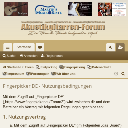
Startseite
ch
or
n
eg
Suche
Anmelden
Registrieren
ne
en
m
ist
Startseite
Foren
Flatpicking
Fingerpicking
Datenschutz
llz
el
rie
S
Impressum
Forenregeln
Wir über uns
u
ug
de
re
Fingerpicker DE - Nutzungsbedingungen
c
riff
n
n
h
Mit dem Zugriff auf „Fingerpicker DE“
e
(„https://www.fingerpicker.eu/Forum2“) wird zwischen dir und dem
Betreiber ein Vertrag mit folgenden Regelungen geschlossen:
1. Nutzungsvertrag
Mit dem Zugriff auf „Fingerpicker DE“ (im Folgenden „das Board“)