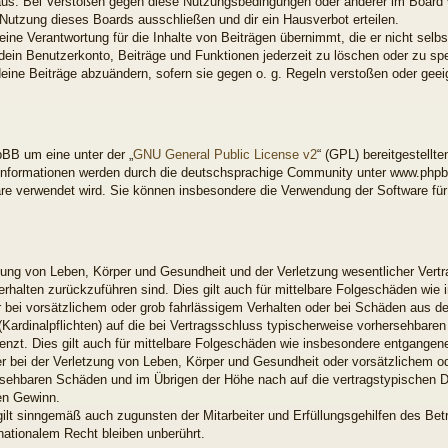
aus. Bei Verstößen gegen diese Nutzungsbedingungen oder anderer im Board ve
utzung dieses Boards ausschließen und dir ein Hausverbot erteilen.
ne Verantwortung für die Inhalte von Beiträgen übernimmt, die er nicht selbst 
ein Benutzerkonto, Beiträge und Funktionen jederzeit zu löschen oder zu spe
deine Beiträge abzuändern, sofern sie gegen o. g. Regeln verstoßen oder gee
BB um eine unter der „
GNU General Public License v2
“ (GPL) bereitgestell
nformationen werden durch die deutschsprachige Community unter www.phpbb
ware verwendet wird. Sie können insbesondere die Verwendung der Software fü
ung von Leben, Körper und Gesundheit und der Verletzung wesentlicher Vertrag
Verhalten zurückzuführen sind. Dies gilt auch für mittelbare Folgeschäden w
 bei vorsätzlichem oder grob fahrlässigem Verhalten oder bei Schäden aus d
 (Kardinalpflichten) auf die bei Vertragsschluss typischerweise vorhersehbar
enzt. Dies gilt auch für mittelbare Folgeschäden wie insbesondere entgange
 bei der Verletzung von Leben, Körper und Gesundheit oder vorsätzlichem od
rsehbaren Schäden und im Übrigen der Höhe nach auf die vertragstypischen Du
en Gewinn.
ilt sinngemäß auch zugunsten der Mitarbeiter und Erfüllungsgehilfen des Betr
ationalem Recht bleiben unberührt.