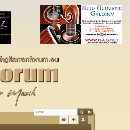
Suche
Erweiterte Suche
S
FA
n
eg