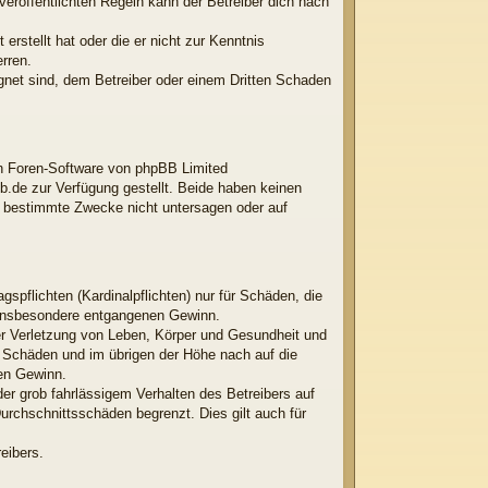
röffentlichten Regeln kann der Betreiber dich nach
erstellt hat oder die er nicht zur Kenntnis
rren.
ignet sind, dem Betreiber oder einem Dritten Schaden
ten Foren-Software von phpBB Limited
.de zur Verfügung gestellt. Beide haben keinen
r bestimmte Zwecke nicht untersagen oder auf
spflichten (Kardinalpflichten) nur für Schäden, die
ie insbesondere entgangenen Gewinn.
er Verletzung von Leben, Körper und Gesundheit und
en Schäden und im übrigen der Höhe nach auf die
nen Gewinn.
er grob fahrlässigem Verhalten des Betreibers auf
rchschnittsschäden begrenzt. Dies gilt auch für
eibers.