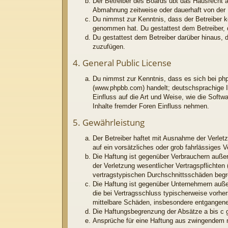
Der Betreiber des Boards übt das Hausrecht 
Abmahnung zeitweise oder dauerhaft von der N
Du nimmst zur Kenntnis, dass der Betreiber kei
genommen hat. Du gestattest dem Betreiber, d
Du gestattest dem Betreiber darüber hinaus, 
zuzufügen.
4. General Public License
Du nimmst zur Kenntnis, dass es sich bei php
(www.phpbb.com) handelt; deutschsprachige I
Einfluss auf die Art und Weise, wie die Soft
Inhalte fremder Foren Einfluss nehmen.
5. Gewährleistung
Der Betreiber haftet mit Ausnahme der Verletz
auf ein vorsätzliches oder grob fahrlässiges 
Die Haftung ist gegenüber Verbrauchern außer
der Verletzung wesentlicher Vertragspflichten
vertragstypischen Durchschnittsschäden begr
Die Haftung ist gegenüber Unternehmern außer
die bei Vertragsschluss typischerweise vorhe
mittelbare Schäden, insbesondere entgangen
Die Haftungsbegrenzung der Absätze a bis c g
Ansprüche für eine Haftung aus zwingendem n