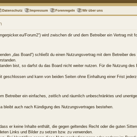
Datenschutz
Impressum
Forenregeln
Wir über uns
n
.fingerpicker.eu/Forum2“) wird zwischen dir und dem Betreiber ein Vertrag mit
genden „das Board“) schließt du einen Nutzungsvertrag mit dem Betreiber des 
rstanden.
nden bist, so darfst du das Board nicht weiter nutzen. Für die Nutzung des B
t geschlossen und kann von beiden Seiten ohne Einhaltung einer Frist jederz
dem Betreiber ein einfaches, zeitlich und räumlich unbeschränktes und unentg
a bleibt auch nach Kündigung des Nutzungsvertrages bestehen.
, dass er keine Inhalte enthält, die gegen geltendes Recht oder die guten Sitt
ndeten Links und Bilder zu setzen bzw. zu verwenden.