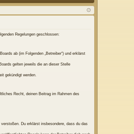
Q
m
ist
el
rie
de
re
n
n
 folgenden Regelungen geschlossen:
Boards ab (im Folgenden „Betreiber“) und erklärst
oards gelten jeweils die an dieser Stelle
eit gekündigt werden.
eltliches Recht, deinen Beitrag im Rahmen des
en verstoßen. Du erklärst insbesondere, dass du das