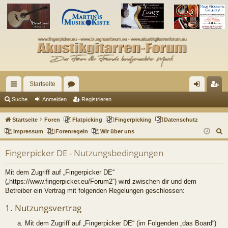
Startseite
ch
or
n
eg
Suche
Anmelden
Registrieren
ne
en
m
ist
Startseite
Foren
Flatpicking
Fingerpicking
Datenschutz
llz
el
rie
S
Impressum
Forenregeln
Wir über uns
u
ug
de
re
Fingerpicker DE - Nutzungsbedingungen
c
riff
n
n
h
Mit dem Zugriff auf „Fingerpicker DE“
e
(„https://www.fingerpicker.eu/Forum2“) wird zwischen dir und dem
Betreiber ein Vertrag mit folgenden Regelungen geschlossen:
1. Nutzungsvertrag
Mit dem Zugriff auf „Fingerpicker DE“ (im Folgenden „das Board“)