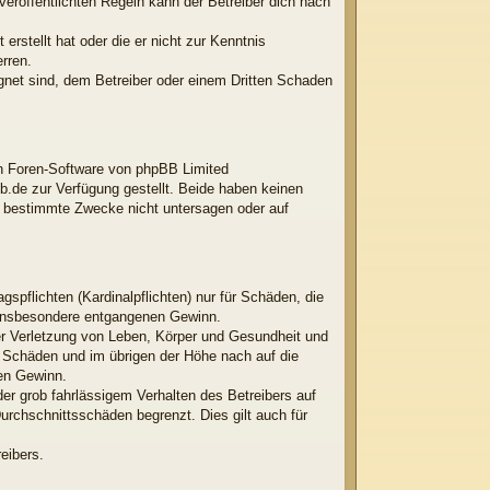
röffentlichten Regeln kann der Betreiber dich nach
erstellt hat oder die er nicht zur Kenntnis
rren.
ignet sind, dem Betreiber oder einem Dritten Schaden
ten Foren-Software von phpBB Limited
.de zur Verfügung gestellt. Beide haben keinen
r bestimmte Zwecke nicht untersagen oder auf
spflichten (Kardinalpflichten) nur für Schäden, die
ie insbesondere entgangenen Gewinn.
er Verletzung von Leben, Körper und Gesundheit und
en Schäden und im übrigen der Höhe nach auf die
nen Gewinn.
er grob fahrlässigem Verhalten des Betreibers auf
rchschnittsschäden begrenzt. Dies gilt auch für
eibers.