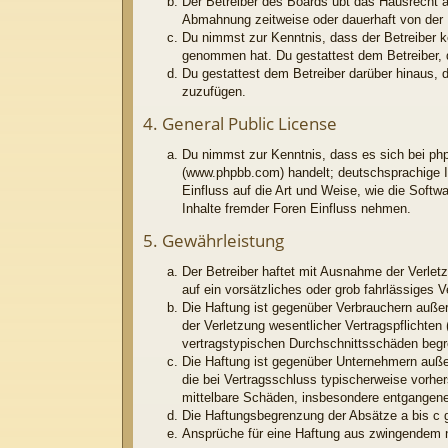
Der Betreiber des Boards übt das Hausrecht 
Abmahnung zeitweise oder dauerhaft von der N
Du nimmst zur Kenntnis, dass der Betreiber kei
genommen hat. Du gestattest dem Betreiber, d
Du gestattest dem Betreiber darüber hinaus, 
zuzufügen.
4. General Public License
Du nimmst zur Kenntnis, dass es sich bei php
(www.phpbb.com) handelt; deutschsprachige I
Einfluss auf die Art und Weise, wie die Soft
Inhalte fremder Foren Einfluss nehmen.
5. Gewährleistung
Der Betreiber haftet mit Ausnahme der Verletz
auf ein vorsätzliches oder grob fahrlässiges 
Die Haftung ist gegenüber Verbrauchern außer
der Verletzung wesentlicher Vertragspflichten
vertragstypischen Durchschnittsschäden begr
Die Haftung ist gegenüber Unternehmern außer
die bei Vertragsschluss typischerweise vorhe
mittelbare Schäden, insbesondere entgangen
Die Haftungsbegrenzung der Absätze a bis c g
Ansprüche für eine Haftung aus zwingendem n