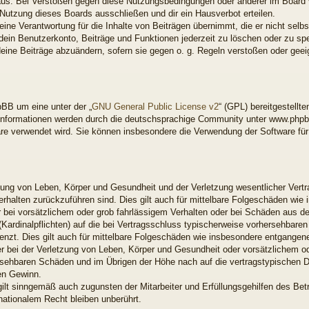
aus. Bei Verstößen gegen diese Nutzungsbedingungen oder anderer im Board ve
utzung dieses Boards ausschließen und dir ein Hausverbot erteilen.
ne Verantwortung für die Inhalte von Beiträgen übernimmt, die er nicht selbst 
ein Benutzerkonto, Beiträge und Funktionen jederzeit zu löschen oder zu spe
deine Beiträge abzuändern, sofern sie gegen o. g. Regeln verstoßen oder gee
BB um eine unter der „
GNU General Public License v2
“ (GPL) bereitgestell
nformationen werden durch die deutschsprachige Community unter www.phpbb
ware verwendet wird. Sie können insbesondere die Verwendung der Software fü
ung von Leben, Körper und Gesundheit und der Verletzung wesentlicher Vertrag
Verhalten zurückzuführen sind. Dies gilt auch für mittelbare Folgeschäden w
 bei vorsätzlichem oder grob fahrlässigem Verhalten oder bei Schäden aus d
 (Kardinalpflichten) auf die bei Vertragsschluss typischerweise vorhersehbar
enzt. Dies gilt auch für mittelbare Folgeschäden wie insbesondere entgange
 bei der Verletzung von Leben, Körper und Gesundheit oder vorsätzlichem od
rsehbaren Schäden und im Übrigen der Höhe nach auf die vertragstypischen Du
en Gewinn.
ilt sinngemäß auch zugunsten der Mitarbeiter und Erfüllungsgehilfen des Betr
ationalem Recht bleiben unberührt.