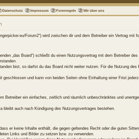
Datenschutz
Impressum
Forenregeln
Wir über uns
n
.fingerpicker.eu/Forum2“) wird zwischen dir und dem Betreiber ein Vertrag mit
genden „das Board“) schließt du einen Nutzungsvertrag mit dem Betreiber des 
rstanden.
nden bist, so darfst du das Board nicht weiter nutzen. Für die Nutzung des B
t geschlossen und kann von beiden Seiten ohne Einhaltung einer Frist jederz
dem Betreiber ein einfaches, zeitlich und räumlich unbeschränktes und unentg
a bleibt auch nach Kündigung des Nutzungsvertrages bestehen.
, dass er keine Inhalte enthält, die gegen geltendes Recht oder die guten Sitt
ndeten Links und Bilder zu setzen bzw. zu verwenden.