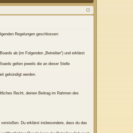
Q
m
ist
el
rie
de
re
n
n
 folgenden Regelungen geschlossen:
Boards ab (im Folgenden „Betreiber“) und erklärst
oards gelten jeweils die an dieser Stelle
eit gekündigt werden.
eltliches Recht, deinen Beitrag im Rahmen des
en verstoßen. Du erklärst insbesondere, dass du das