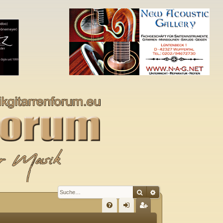
Suche
Erweiterte Suche
S
FA
n
eg