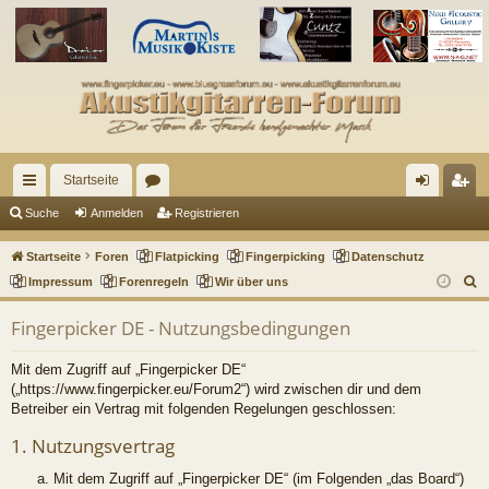
Startseite
ch
or
n
eg
Suche
Anmelden
Registrieren
ne
en
m
ist
Startseite
Foren
Flatpicking
Fingerpicking
Datenschutz
llz
el
rie
S
Impressum
Forenregeln
Wir über uns
u
ug
de
re
Fingerpicker DE - Nutzungsbedingungen
c
riff
n
n
h
Mit dem Zugriff auf „Fingerpicker DE“
e
(„https://www.fingerpicker.eu/Forum2“) wird zwischen dir und dem
Betreiber ein Vertrag mit folgenden Regelungen geschlossen:
1. Nutzungsvertrag
Mit dem Zugriff auf „Fingerpicker DE“ (im Folgenden „das Board“)