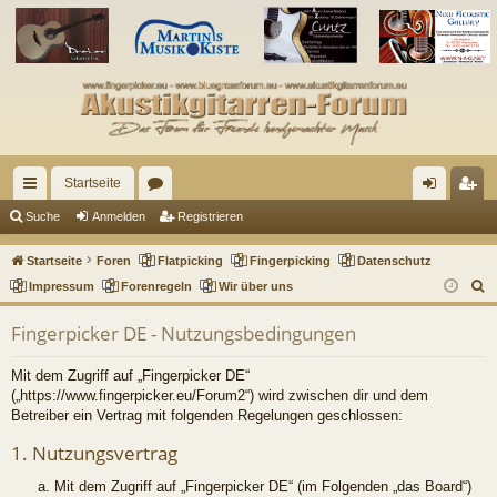
Startseite
ch
or
n
eg
Suche
Anmelden
Registrieren
ne
en
m
ist
Startseite
Foren
Flatpicking
Fingerpicking
Datenschutz
llz
el
rie
S
Impressum
Forenregeln
Wir über uns
u
ug
de
re
Fingerpicker DE - Nutzungsbedingungen
c
riff
n
n
h
Mit dem Zugriff auf „Fingerpicker DE“
e
(„https://www.fingerpicker.eu/Forum2“) wird zwischen dir und dem
Betreiber ein Vertrag mit folgenden Regelungen geschlossen:
1. Nutzungsvertrag
Mit dem Zugriff auf „Fingerpicker DE“ (im Folgenden „das Board“)