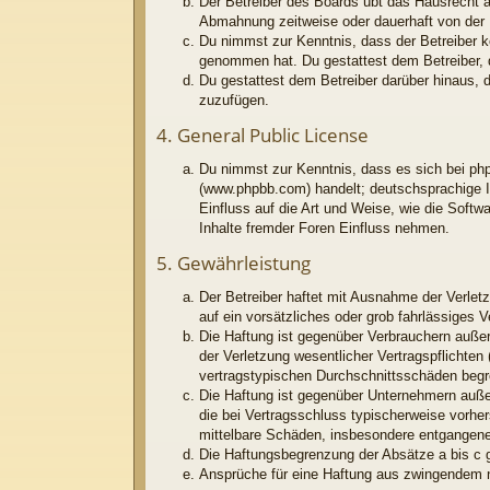
Der Betreiber des Boards übt das Hausrecht 
Abmahnung zeitweise oder dauerhaft von der N
Du nimmst zur Kenntnis, dass der Betreiber kei
genommen hat. Du gestattest dem Betreiber, d
Du gestattest dem Betreiber darüber hinaus, 
zuzufügen.
4. General Public License
Du nimmst zur Kenntnis, dass es sich bei php
(www.phpbb.com) handelt; deutschsprachige I
Einfluss auf die Art und Weise, wie die Soft
Inhalte fremder Foren Einfluss nehmen.
5. Gewährleistung
Der Betreiber haftet mit Ausnahme der Verletz
auf ein vorsätzliches oder grob fahrlässiges 
Die Haftung ist gegenüber Verbrauchern außer
der Verletzung wesentlicher Vertragspflichten
vertragstypischen Durchschnittsschäden begr
Die Haftung ist gegenüber Unternehmern außer
die bei Vertragsschluss typischerweise vorhe
mittelbare Schäden, insbesondere entgangen
Die Haftungsbegrenzung der Absätze a bis c g
Ansprüche für eine Haftung aus zwingendem n