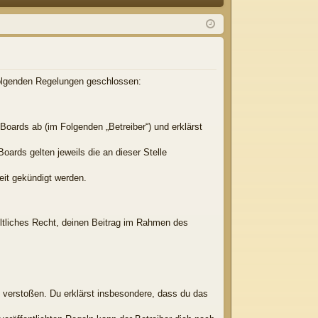
Q
m
ist
el
rie
de
re
n
n
 folgenden Regelungen geschlossen:
Boards ab (im Folgenden „Betreiber“) und erklärst
oards gelten jeweils die an dieser Stelle
eit gekündigt werden.
eltliches Recht, deinen Beitrag im Rahmen des
en verstoßen. Du erklärst insbesondere, dass du das