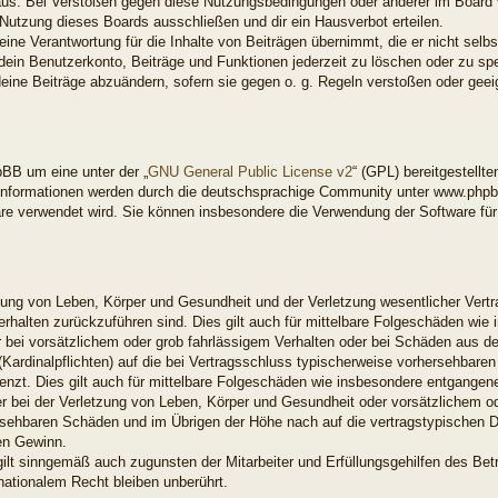
aus. Bei Verstößen gegen diese Nutzungsbedingungen oder anderer im Board ve
utzung dieses Boards ausschließen und dir ein Hausverbot erteilen.
ne Verantwortung für die Inhalte von Beiträgen übernimmt, die er nicht selbst 
ein Benutzerkonto, Beiträge und Funktionen jederzeit zu löschen oder zu spe
deine Beiträge abzuändern, sofern sie gegen o. g. Regeln verstoßen oder gee
BB um eine unter der „
GNU General Public License v2
“ (GPL) bereitgestell
nformationen werden durch die deutschsprachige Community unter www.phpbb
ware verwendet wird. Sie können insbesondere die Verwendung der Software fü
ung von Leben, Körper und Gesundheit und der Verletzung wesentlicher Vertrag
Verhalten zurückzuführen sind. Dies gilt auch für mittelbare Folgeschäden w
 bei vorsätzlichem oder grob fahrlässigem Verhalten oder bei Schäden aus d
 (Kardinalpflichten) auf die bei Vertragsschluss typischerweise vorhersehbar
enzt. Dies gilt auch für mittelbare Folgeschäden wie insbesondere entgange
 bei der Verletzung von Leben, Körper und Gesundheit oder vorsätzlichem od
rsehbaren Schäden und im Übrigen der Höhe nach auf die vertragstypischen Du
en Gewinn.
ilt sinngemäß auch zugunsten der Mitarbeiter und Erfüllungsgehilfen des Betr
ationalem Recht bleiben unberührt.