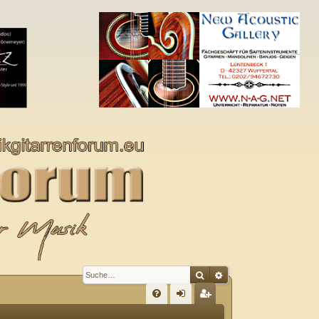
Suche
Erweiterte Suche
S
FA
n
eg