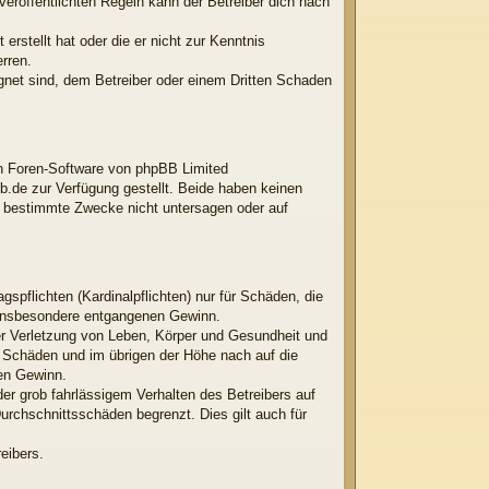
röffentlichten Regeln kann der Betreiber dich nach
erstellt hat oder die er nicht zur Kenntnis
rren.
ignet sind, dem Betreiber oder einem Dritten Schaden
ten Foren-Software von phpBB Limited
.de zur Verfügung gestellt. Beide haben keinen
r bestimmte Zwecke nicht untersagen oder auf
spflichten (Kardinalpflichten) nur für Schäden, die
ie insbesondere entgangenen Gewinn.
er Verletzung von Leben, Körper und Gesundheit und
en Schäden und im übrigen der Höhe nach auf die
nen Gewinn.
er grob fahrlässigem Verhalten des Betreibers auf
rchschnittsschäden begrenzt. Dies gilt auch für
eibers.