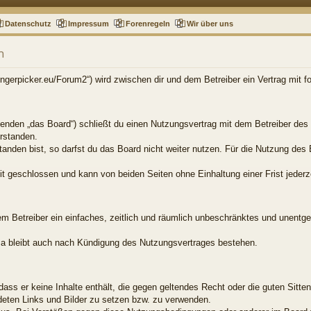
Datenschutz
Impressum
Forenregeln
Wir über uns
n
.fingerpicker.eu/Forum2“) wird zwischen dir und dem Betreiber ein Vertrag mit
genden „das Board“) schließt du einen Nutzungsvertrag mit dem Betreiber des 
rstanden.
nden bist, so darfst du das Board nicht weiter nutzen. Für die Nutzung des B
t geschlossen und kann von beiden Seiten ohne Einhaltung einer Frist jederz
dem Betreiber ein einfaches, zeitlich und räumlich unbeschränktes und unentg
a bleibt auch nach Kündigung des Nutzungsvertrages bestehen.
, dass er keine Inhalte enthält, die gegen geltendes Recht oder die guten Sitt
ndeten Links und Bilder zu setzen bzw. zu verwenden.