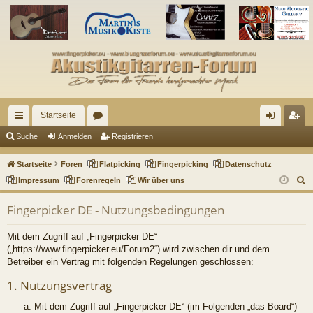
Startseite
ch
or
n
eg
Suche
Anmelden
Registrieren
ne
en
m
ist
Startseite
Foren
Flatpicking
Fingerpicking
Datenschutz
llz
el
rie
S
Impressum
Forenregeln
Wir über uns
u
ug
de
re
Fingerpicker DE - Nutzungsbedingungen
c
riff
n
n
h
Mit dem Zugriff auf „Fingerpicker DE“
e
(„https://www.fingerpicker.eu/Forum2“) wird zwischen dir und dem
Betreiber ein Vertrag mit folgenden Regelungen geschlossen:
1. Nutzungsvertrag
Mit dem Zugriff auf „Fingerpicker DE“ (im Folgenden „das Board“)