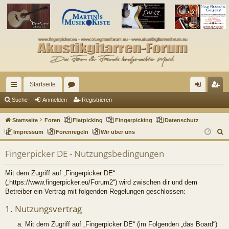
Startseite
ch
or
n
eg
Suche
Anmelden
Registrieren
ne
en
m
ist
Startseite
Foren
Flatpicking
Fingerpicking
Datenschutz
llz
el
rie
S
Impressum
Forenregeln
Wir über uns
u
ug
de
re
Fingerpicker DE - Nutzungsbedingungen
c
riff
n
n
h
Mit dem Zugriff auf „Fingerpicker DE“
e
(„https://www.fingerpicker.eu/Forum2“) wird zwischen dir und dem
Betreiber ein Vertrag mit folgenden Regelungen geschlossen:
1. Nutzungsvertrag
Mit dem Zugriff auf „Fingerpicker DE“ (im Folgenden „das Board“)