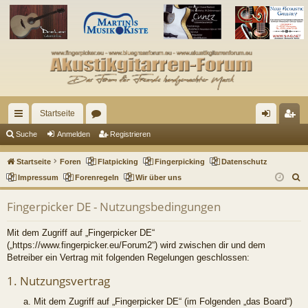
Startseite
ch
or
n
eg
Suche
Anmelden
Registrieren
ne
en
m
ist
Startseite
Foren
Flatpicking
Fingerpicking
Datenschutz
llz
el
rie
S
Impressum
Forenregeln
Wir über uns
u
ug
de
re
Fingerpicker DE - Nutzungsbedingungen
c
riff
n
n
h
Mit dem Zugriff auf „Fingerpicker DE“
e
(„https://www.fingerpicker.eu/Forum2“) wird zwischen dir und dem
Betreiber ein Vertrag mit folgenden Regelungen geschlossen:
1. Nutzungsvertrag
Mit dem Zugriff auf „Fingerpicker DE“ (im Folgenden „das Board“)