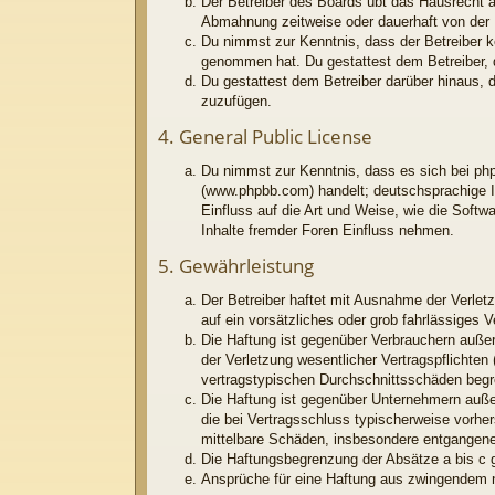
Der Betreiber des Boards übt das Hausrecht 
Abmahnung zeitweise oder dauerhaft von der N
Du nimmst zur Kenntnis, dass der Betreiber kei
genommen hat. Du gestattest dem Betreiber, d
Du gestattest dem Betreiber darüber hinaus, 
zuzufügen.
4. General Public License
Du nimmst zur Kenntnis, dass es sich bei php
(www.phpbb.com) handelt; deutschsprachige I
Einfluss auf die Art und Weise, wie die Soft
Inhalte fremder Foren Einfluss nehmen.
5. Gewährleistung
Der Betreiber haftet mit Ausnahme der Verletz
auf ein vorsätzliches oder grob fahrlässiges 
Die Haftung ist gegenüber Verbrauchern außer
der Verletzung wesentlicher Vertragspflichten
vertragstypischen Durchschnittsschäden begr
Die Haftung ist gegenüber Unternehmern außer
die bei Vertragsschluss typischerweise vorhe
mittelbare Schäden, insbesondere entgangen
Die Haftungsbegrenzung der Absätze a bis c g
Ansprüche für eine Haftung aus zwingendem n