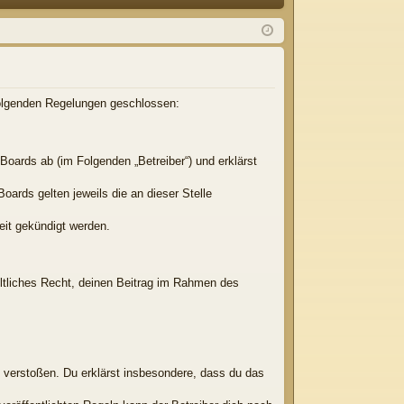
Q
m
ist
el
rie
de
re
n
n
 folgenden Regelungen geschlossen:
Boards ab (im Folgenden „Betreiber“) und erklärst
oards gelten jeweils die an dieser Stelle
eit gekündigt werden.
eltliches Recht, deinen Beitrag im Rahmen des
en verstoßen. Du erklärst insbesondere, dass du das