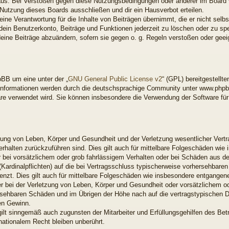
aus. Bei Verstößen gegen diese Nutzungsbedingungen oder anderer im Board ve
utzung dieses Boards ausschließen und dir ein Hausverbot erteilen.
ne Verantwortung für die Inhalte von Beiträgen übernimmt, die er nicht selbst 
ein Benutzerkonto, Beiträge und Funktionen jederzeit zu löschen oder zu spe
deine Beiträge abzuändern, sofern sie gegen o. g. Regeln verstoßen oder gee
BB um eine unter der „
GNU General Public License v2
“ (GPL) bereitgestell
nformationen werden durch die deutschsprachige Community unter www.phpbb
ware verwendet wird. Sie können insbesondere die Verwendung der Software fü
ung von Leben, Körper und Gesundheit und der Verletzung wesentlicher Vertrag
Verhalten zurückzuführen sind. Dies gilt auch für mittelbare Folgeschäden w
 bei vorsätzlichem oder grob fahrlässigem Verhalten oder bei Schäden aus d
 (Kardinalpflichten) auf die bei Vertragsschluss typischerweise vorhersehbar
enzt. Dies gilt auch für mittelbare Folgeschäden wie insbesondere entgange
 bei der Verletzung von Leben, Körper und Gesundheit oder vorsätzlichem od
rsehbaren Schäden und im Übrigen der Höhe nach auf die vertragstypischen Du
en Gewinn.
ilt sinngemäß auch zugunsten der Mitarbeiter und Erfüllungsgehilfen des Betr
ationalem Recht bleiben unberührt.