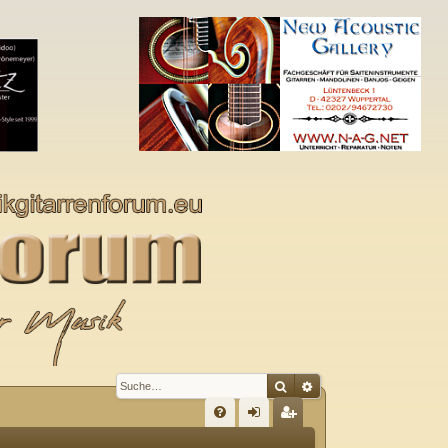
Suche
Erweiterte Suche
S
FA
n
eg