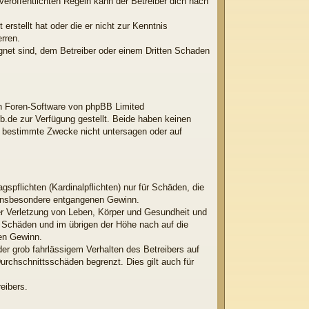
röffentlichten Regeln kann der Betreiber dich nach
erstellt hat oder die er nicht zur Kenntnis
rren.
ignet sind, dem Betreiber oder einem Dritten Schaden
ten Foren-Software von phpBB Limited
.de zur Verfügung gestellt. Beide haben keinen
r bestimmte Zwecke nicht untersagen oder auf
spflichten (Kardinalpflichten) nur für Schäden, die
ie insbesondere entgangenen Gewinn.
er Verletzung von Leben, Körper und Gesundheit und
en Schäden und im übrigen der Höhe nach auf die
nen Gewinn.
er grob fahrlässigem Verhalten des Betreibers auf
rchschnittsschäden begrenzt. Dies gilt auch für
eibers.