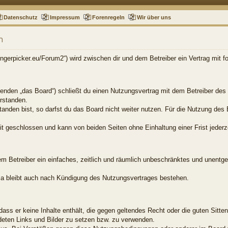
Datenschutz
Impressum
Forenregeln
Wir über uns
n
.fingerpicker.eu/Forum2“) wird zwischen dir und dem Betreiber ein Vertrag mit
genden „das Board“) schließt du einen Nutzungsvertrag mit dem Betreiber des 
rstanden.
nden bist, so darfst du das Board nicht weiter nutzen. Für die Nutzung des B
t geschlossen und kann von beiden Seiten ohne Einhaltung einer Frist jederz
dem Betreiber ein einfaches, zeitlich und räumlich unbeschränktes und unentg
a bleibt auch nach Kündigung des Nutzungsvertrages bestehen.
, dass er keine Inhalte enthält, die gegen geltendes Recht oder die guten Sitt
ndeten Links und Bilder zu setzen bzw. zu verwenden.