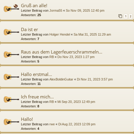
Gruß an alle!
Letzter Beitrag von
Jorma55
«
So Nov 09, 2025 12:40 pm
Antworten:
25
1
2
Da ist er
Letzter Beitrag von
Holger Hendel
«
Sa Mai 31, 2025 11:29 am
Antworten:
7
Raus aus dem Lagerfeuerschrammeln...
Letzter Beitrag von
RB
«
Do Nov 23, 2023 1:27 pm
Antworten:
5
Hallo erstmal...
Letzter Beitrag von
AlexBoldinGuitar
«
Di Nov 21, 2023 3:57 pm
Antworten:
11
Ich freue mich…
Letzter Beitrag von
RB
«
Mi Sep 20, 2023 12:49 pm
Antworten:
8
Hallo!
Letzter Beitrag von
rwe
«
Di Aug 22, 2023 12:09 pm
Antworten:
4