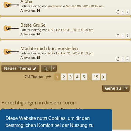
Aloha
Letzter Beitrag von
notenwart
«
Mo Jan 06, 2020 10:42 am
Antworten:
16
1
2
Beste Grüße
Letzter Beitrag von
RB
«
Do Okt 31, 2019 11:40 pm
Antworten:
16
1
2
Möchte mich kurz vorstellen
Letzter Beitrag von
RB
«
Do Okt 31, 2019 11:39 pm
Antworten:
15
1
2
Neues Thema
Seite
1
von
15
2
3
4
5
15
1
Nächste
742 Themen
…
Gehe zu
Berechtigungen in diesem Forum
Du darfst
keine
neuen Themen in diesem Forum erstellen.
Du darfst
keine
Antworten zu Themen in diesem Forum erstellen.
Diese Website nutzt Cookies, um dir den
Du darfst deine Beiträge in diesem Forum
nicht
ändern.
Du darfst deine Beiträge in diesem Forum
nicht
löschen.
bestmöglichen Komfort bei der Nutzung zu
Du darfst
keine
Dateianhänge in diesem Forum erstellen.