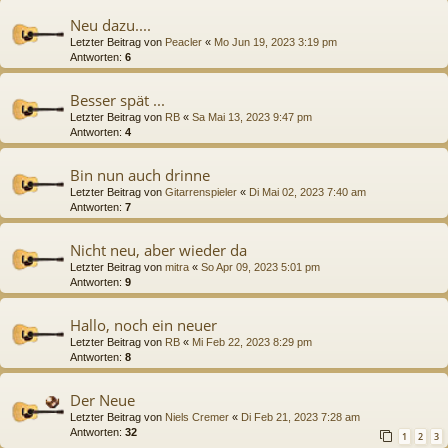
Neu dazu....
Letzter Beitrag von
Peacler
«
Mo Jun 19, 2023 3:19 pm
Antworten:
6
Besser spät ...
Letzter Beitrag von
RB
«
Sa Mai 13, 2023 9:47 pm
Antworten:
4
Bin nun auch drinne
Letzter Beitrag von
Gitarrenspieler
«
Di Mai 02, 2023 7:40 am
Antworten:
7
Nicht neu, aber wieder da
Letzter Beitrag von
mitra
«
So Apr 09, 2023 5:01 pm
Antworten:
9
Hallo, noch ein neuer
Letzter Beitrag von
RB
«
Mi Feb 22, 2023 8:29 pm
Antworten:
8
Der Neue
Letzter Beitrag von
Niels Cremer
«
Di Feb 21, 2023 7:28 am
Antworten:
32
1
2
3