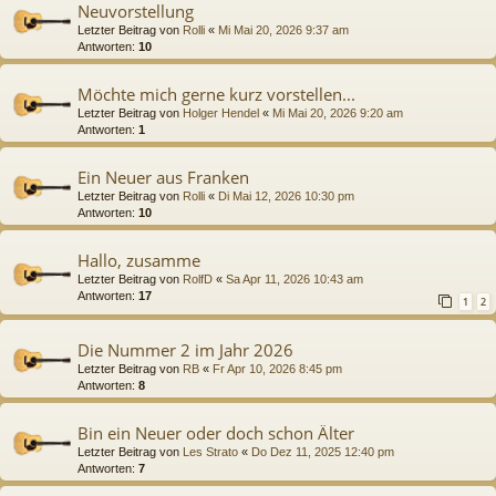
Neuvorstellung
Letzter Beitrag von
Rolli
«
Mi Mai 20, 2026 9:37 am
Antworten:
10
Möchte mich gerne kurz vorstellen...
Letzter Beitrag von
Holger Hendel
«
Mi Mai 20, 2026 9:20 am
Antworten:
1
Ein Neuer aus Franken
Letzter Beitrag von
Rolli
«
Di Mai 12, 2026 10:30 pm
Antworten:
10
Hallo, zusamme
Letzter Beitrag von
RolfD
«
Sa Apr 11, 2026 10:43 am
Antworten:
17
1
2
Die Nummer 2 im Jahr 2026
Letzter Beitrag von
RB
«
Fr Apr 10, 2026 8:45 pm
Antworten:
8
Bin ein Neuer oder doch schon Älter
Letzter Beitrag von
Les Strato
«
Do Dez 11, 2025 12:40 pm
Antworten:
7