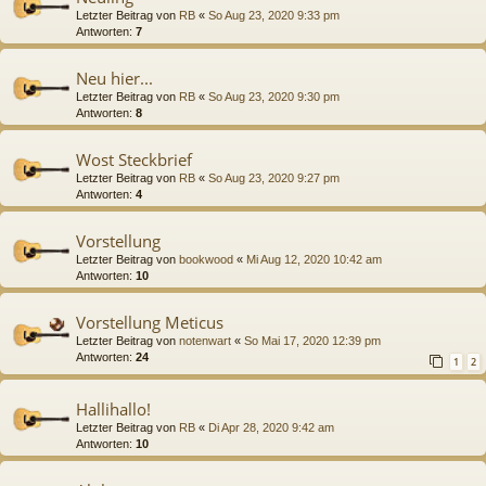
Letzter Beitrag von
RB
«
So Aug 23, 2020 9:33 pm
Antworten:
7
Neu hier...
Letzter Beitrag von
RB
«
So Aug 23, 2020 9:30 pm
Antworten:
8
Wost Steckbrief
Letzter Beitrag von
RB
«
So Aug 23, 2020 9:27 pm
Antworten:
4
Vorstellung
Letzter Beitrag von
bookwood
«
Mi Aug 12, 2020 10:42 am
Antworten:
10
Vorstellung Meticus
Letzter Beitrag von
notenwart
«
So Mai 17, 2020 12:39 pm
Antworten:
24
1
2
Hallihallo!
Letzter Beitrag von
RB
«
Di Apr 28, 2020 9:42 am
Antworten:
10