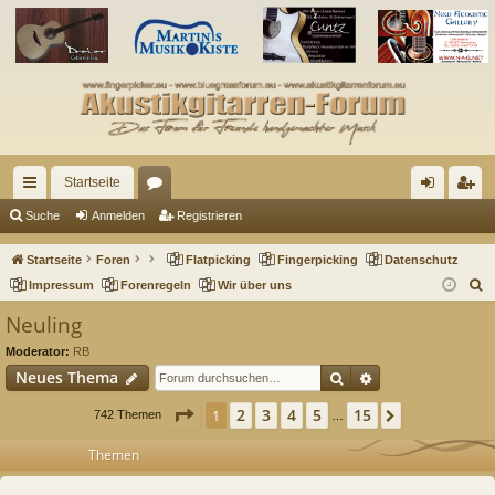
Startseite
ch
or
n
eg
Suche
Anmelden
Registrieren
ne
en
m
ist
Startseite
Foren
Flatpicking
Fingerpicking
Datenschutz
llz
el
rie
S
Impressum
Forenregeln
Wir über uns
u
ug
de
re
Neuling
c
riff
n
n
Moderator:
RB
h
Suche
Erweiterte Such
Neues Thema
e
Seite
1
von
15
2
3
4
5
15
1
Nächste
742 Themen
…
Themen