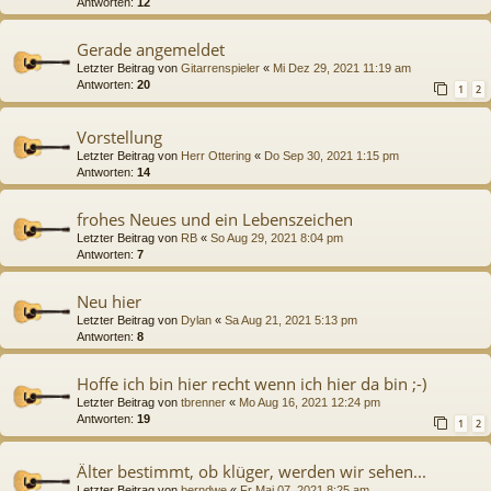
Antworten:
12
Gerade angemeldet
Letzter Beitrag von
Gitarrenspieler
«
Mi Dez 29, 2021 11:19 am
Antworten:
20
1
2
Vorstellung
Letzter Beitrag von
Herr Ottering
«
Do Sep 30, 2021 1:15 pm
Antworten:
14
frohes Neues und ein Lebenszeichen
Letzter Beitrag von
RB
«
So Aug 29, 2021 8:04 pm
Antworten:
7
Neu hier
Letzter Beitrag von
Dylan
«
Sa Aug 21, 2021 5:13 pm
Antworten:
8
Hoffe ich bin hier recht wenn ich hier da bin ;-)
Letzter Beitrag von
tbrenner
«
Mo Aug 16, 2021 12:24 pm
Antworten:
19
1
2
Älter bestimmt, ob klüger, werden wir sehen...
Letzter Beitrag von
berndwe
«
Fr Mai 07, 2021 8:25 am