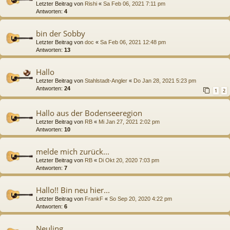
Letzter Beitrag von
Rishi
«
Sa Feb 06, 2021 7:11 pm
Antworten:
4
bin der Sobby
Letzter Beitrag von
doc
«
Sa Feb 06, 2021 12:48 pm
Antworten:
13
Hallo
Letzter Beitrag von
Stahlstadt-Angler
«
Do Jan 28, 2021 5:23 pm
Antworten:
24
1
2
Hallo aus der Bodenseeregion
Letzter Beitrag von
RB
«
Mi Jan 27, 2021 2:02 pm
Antworten:
10
melde mich zurück...
Letzter Beitrag von
RB
«
Di Okt 20, 2020 7:03 pm
Antworten:
7
Hallo!! Bin neu hier...
Letzter Beitrag von
FrankF
«
So Sep 20, 2020 4:22 pm
Antworten:
6
Neuling