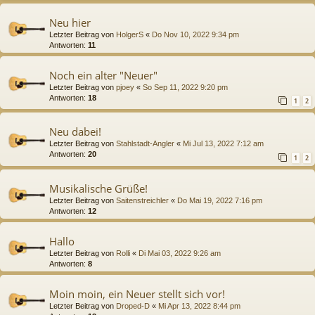
Neu hier
Letzter Beitrag von
HolgerS
«
Do Nov 10, 2022 9:34 pm
Antworten:
11
Noch ein alter "Neuer"
Letzter Beitrag von
pjoey
«
So Sep 11, 2022 9:20 pm
Antworten:
18
1
2
Neu dabei!
Letzter Beitrag von
Stahlstadt-Angler
«
Mi Jul 13, 2022 7:12 am
Antworten:
20
1
2
Musikalische Grüße!
Letzter Beitrag von
Saitenstreichler
«
Do Mai 19, 2022 7:16 pm
Antworten:
12
Hallo
Letzter Beitrag von
Rolli
«
Di Mai 03, 2022 9:26 am
Antworten:
8
Moin moin, ein Neuer stellt sich vor!
Letzter Beitrag von
Droped-D
«
Mi Apr 13, 2022 8:44 pm