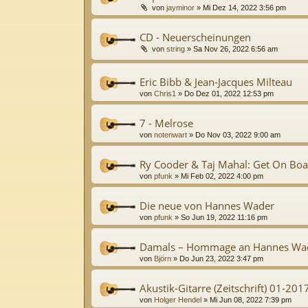
von
jayminor
»
Mi Dez 14, 2022 3:56 pm
CD - Neuerscheinungen
von
string
»
Sa Nov 26, 2022 6:56 am
Eric Bibb & Jean-Jacques Milteau
von
Chris1
»
Do Dez 01, 2022 12:53 pm
7 - Melrose
von
notenwart
»
Do Nov 03, 2022 9:00 am
Ry Cooder & Taj Mahal: Get On Bo
von
pfunk
»
Mi Feb 02, 2022 4:00 pm
Die neue von Hannes Wader
von
pfunk
»
So Jun 19, 2022 11:16 pm
Damals – Hommage an Hannes Wa
von
Björn
»
Do Jun 23, 2022 3:47 pm
Akustik-Gitarre (Zeitschrift) 01-20
von
Holger Hendel
»
Mi Jun 08, 2022 7:39 pm