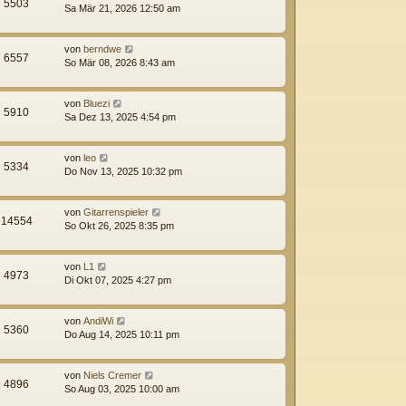
5503
Sa Mär 21, 2026 12:50 am
von
berndwe
6557
So Mär 08, 2026 8:43 am
von
Bluezi
5910
Sa Dez 13, 2025 4:54 pm
von
leo
5334
Do Nov 13, 2025 10:32 pm
von
Gitarrenspieler
14554
So Okt 26, 2025 8:35 pm
von
L1
4973
Di Okt 07, 2025 4:27 pm
von
AndiWi
5360
Do Aug 14, 2025 10:11 pm
von
Niels Cremer
4896
So Aug 03, 2025 10:00 am