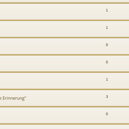
1
1
0
0
1
3
ie Erinnerung"
0