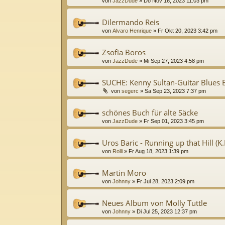
von
JazzDude
»
Do Nov 16, 2023 11:03 pm
Dilermando Reis
von
Alvaro Henrique
»
Fr Okt 20, 2023 3:42 pm
Zsofia Boros
von
JazzDude
»
Mi Sep 27, 2023 4:58 pm
SUCHE: Kenny Sultan-Guitar Blues
von
segerc
»
Sa Sep 23, 2023 7:37 pm
schönes Buch für alte Säcke
von
JazzDude
»
Fr Sep 01, 2023 3:45 pm
Uros Baric - Running up that Hill (K
von
Rolli
»
Fr Aug 18, 2023 1:39 pm
Martin Moro
von
Johnny
»
Fr Jul 28, 2023 2:09 pm
Neues Album von Molly Tuttle
von
Johnny
»
Di Jul 25, 2023 12:37 pm