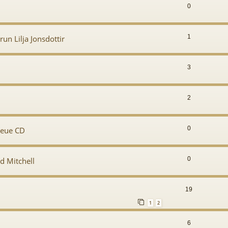
0
1
un Lilja Jonsdottir
3
2
0
neue CD
0
d Mitchell
19
1
2
6