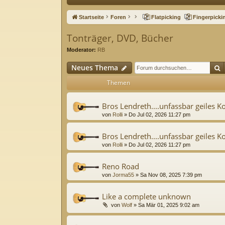
ne
Startseite
Foren
Flatpicking
Fingerpicki
llz
Tonträger, DVD, Bücher
ug
Moderator:
RB
riff
S
Neues Thema
Themen
Bros Lendreth....unfassbar geiles K
von
Rolli
»
Do Jul 02, 2026 11:27 pm
Bros Lendreth....unfassbar geiles K
von
Rolli
»
Do Jul 02, 2026 11:27 pm
Reno Road
von
Jorma55
»
Sa Nov 08, 2025 7:39 pm
Like a complete unknown
von
Wolf
»
Sa Mär 01, 2025 9:02 am