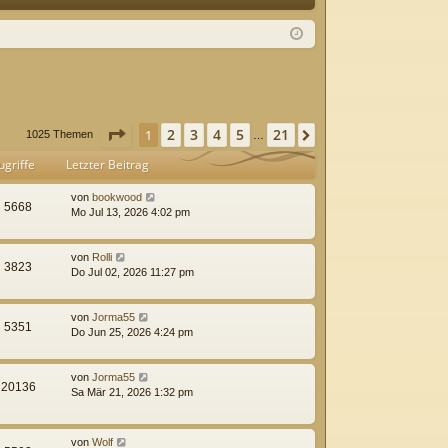
Q
m
ist
el
rie
de
re
n
n
Seite
1
von
21
2
3
4
5
21
1
Nächste
1025 Themen
…
ugriffe
Letzter Beitrag
von
bookwood
5668
Mo Jul 13, 2026 4:02 pm
von
Rolli
3823
Do Jul 02, 2026 11:27 pm
von
Jorma55
5351
Do Jun 25, 2026 4:24 pm
von
Jorma55
20136
Sa Mär 21, 2026 1:32 pm
von
Wolf