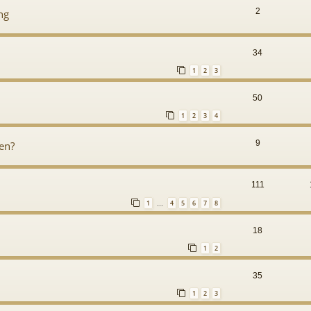
2
ng
34
1
2
3
50
1
2
3
4
9
en?
111
1
4
5
6
7
8
…
18
1
2
35
1
2
3