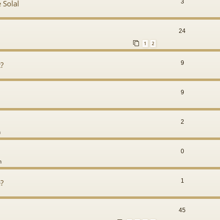
3
 Solal
24
1
2
9
t?
9
2
m
0
m
1
?
45