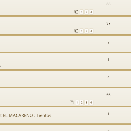
33
1
2
3
37
1
2
3
7
1
m
4
55
1
2
3
4
1
mit EL MACARENO : Tientos