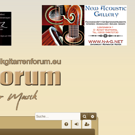
Suche
Erweiterte Suche
S
FA
n
eg