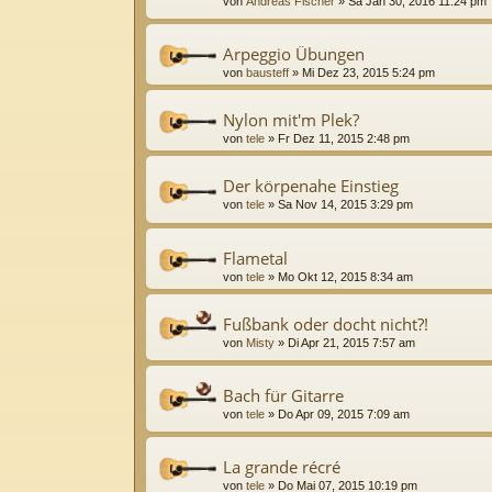
von
Andreas Fischer
»
Sa Jan 30, 2016 11:24 pm
Arpeggio Übungen
von
bausteff
»
Mi Dez 23, 2015 5:24 pm
Nylon mit'm Plek?
von
tele
»
Fr Dez 11, 2015 2:48 pm
Der körpenahe Einstieg
von
tele
»
Sa Nov 14, 2015 3:29 pm
Flametal
von
tele
»
Mo Okt 12, 2015 8:34 am
Fußbank oder docht nicht?!
von
Misty
»
Di Apr 21, 2015 7:57 am
Bach für Gitarre
von
tele
»
Do Apr 09, 2015 7:09 am
La grande récré
von
tele
»
Do Mai 07, 2015 10:19 pm