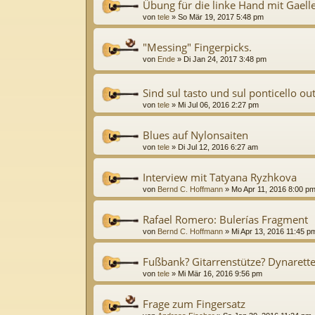
Übung für die linke Hand mit Gaelle
von
tele
»
So Mär 19, 2017 5:48 pm
"Messing" Fingerpicks.
von
Ende
»
Di Jan 24, 2017 3:48 pm
Sind sul tasto und sul ponticello ou
von
tele
»
Mi Jul 06, 2016 2:27 pm
Blues auf Nylonsaiten
von
tele
»
Di Jul 12, 2016 6:27 am
Interview mit Tatyana Ryzhkova
von
Bernd C. Hoffmann
»
Mo Apr 11, 2016 8:00 p
Rafael Romero: Bulerías Fragment
von
Bernd C. Hoffmann
»
Mi Apr 13, 2016 11:45 p
Fußbank? Gitarrenstütze? Dynarette
von
tele
»
Mi Mär 16, 2016 9:56 pm
Frage zum Fingersatz