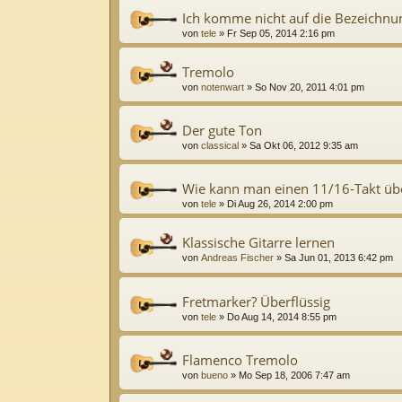
Ich komme nicht auf die Bezeichnu
von
tele
»
Fr Sep 05, 2014 2:16 pm
Tremolo
von
notenwart
»
So Nov 20, 2011 4:01 pm
Der gute Ton
von
classical
»
Sa Okt 06, 2012 9:35 am
Wie kann man einen 11/16-Takt üb
von
tele
»
Di Aug 26, 2014 2:00 pm
Klassische Gitarre lernen
von
Andreas Fischer
»
Sa Jun 01, 2013 6:42 pm
Fretmarker? Überflüssig
von
tele
»
Do Aug 14, 2014 8:55 pm
Flamenco Tremolo
von
bueno
»
Mo Sep 18, 2006 7:47 am