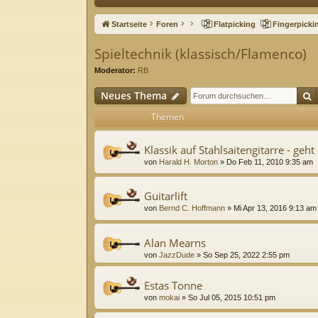
ne
Startseite
Foren
Flatpicking
Fingerpicki
llz
Spieltechnik (klassisch/Flamenco)
ug
Moderator:
RB
riff
S
Neues Thema
Themen
Klassik auf Stahlsaitengitarre - geht
von
Harald H. Morton
»
Do Feb 11, 2010 9:35 am
Guitarlift
von
Bernd C. Hoffmann
»
Mi Apr 13, 2016 9:13 am
Alan Mearns
von
JazzDude
»
So Sep 25, 2022 2:55 pm
Estas Tonne
von
mokai
»
So Jul 05, 2015 10:51 pm