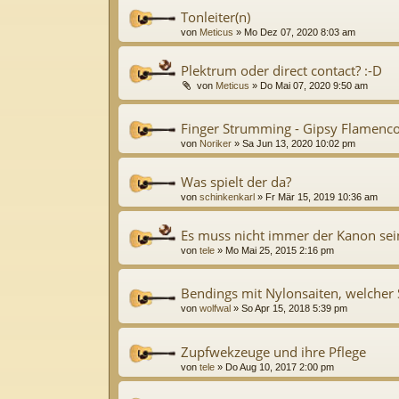
Tonleiter(n)
von
Meticus
»
Mo Dez 07, 2020 8:03 am
Plektrum oder direct contact? :-D
von
Meticus
»
Do Mai 07, 2020 9:50 am
Finger Strumming - Gipsy Flamen
von
Noriker
»
Sa Jun 13, 2020 10:02 pm
Was spielt der da?
von
schinkenkarl
»
Fr Mär 15, 2019 10:36 am
Es muss nicht immer der Kanon sei
von
tele
»
Mo Mai 25, 2015 2:16 pm
Bendings mit Nylonsaiten, welcher 
von
wolfwal
»
So Apr 15, 2018 5:39 pm
Zupfwekzeuge und ihre Pflege
von
tele
»
Do Aug 10, 2017 2:00 pm