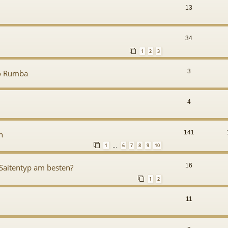
13
34
1
2
3
3
co Rumba
4
141
n
1
6
7
8
9
10
…
16
Saitentyp am besten?
1
2
11