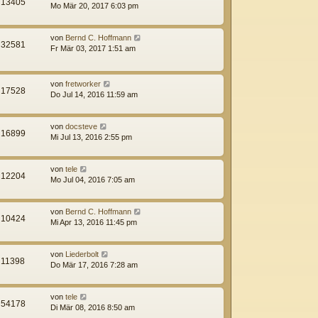
13405
Mo Mär 20, 2017 6:03 pm
von
Bernd C. Hoffmann
32581
Fr Mär 03, 2017 1:51 am
von
fretworker
17528
Do Jul 14, 2016 11:59 am
von
docsteve
16899
Mi Jul 13, 2016 2:55 pm
von
tele
12204
Mo Jul 04, 2016 7:05 am
von
Bernd C. Hoffmann
10424
Mi Apr 13, 2016 11:45 pm
von
Liederbolt
11398
Do Mär 17, 2016 7:28 am
von
tele
54178
Di Mär 08, 2016 8:50 am