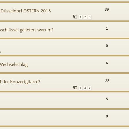
39
n Düsseldorf OSTERN 2015
1
2
3
1
schlüssel geliefert-warum?
0
m
6
 Wechselschlag
30
f der Konzertgitarre?
1
2
3
5
0