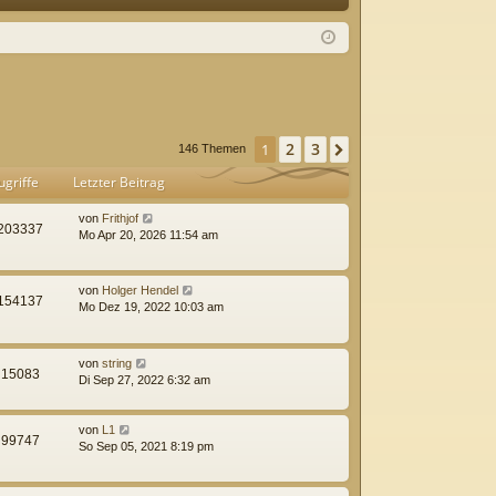
Q
m
ist
el
rie
de
re
n
n
2
3
1
Nächste
146 Themen
ugriffe
Letzter Beitrag
von
Frithjof
203337
Mo Apr 20, 2026 11:54 am
von
Holger Hendel
154137
Mo Dez 19, 2022 10:03 am
von
string
15083
Di Sep 27, 2022 6:32 am
von
L1
99747
So Sep 05, 2021 8:19 pm