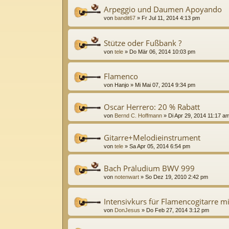
Arpeggio und Daumen Apoyando
von
bandit67
»
Fr Jul 11, 2014 4:13 pm
Stütze oder Fußbank ?
von
tele
»
Do Mär 06, 2014 10:03 pm
Flamenco
von
Hanjo
»
Mi Mai 07, 2014 9:34 pm
Oscar Herrero: 20 % Rabatt
von
Bernd C. Hoffmann
»
Di Apr 29, 2014 11:17 a
Gitarre+Melodieinstrument
von
tele
»
Sa Apr 05, 2014 6:54 pm
Bach Präludium BWV 999
von
notenwart
»
So Dez 19, 2010 2:42 pm
Intensivkurs für Flamencogitarre 
von
DonJesus
»
Do Feb 27, 2014 3:12 pm