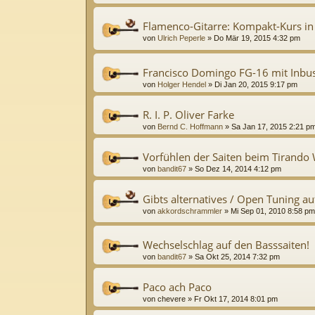
Flamenco-Gitarre: Kompakt-Kurs i
von
Ulrich Peperle
»
Do Mär 19, 2015 4:32 pm
Francisco Domingo FG-16 mit Inbus
von
Holger Hendel
»
Di Jan 20, 2015 9:17 pm
R. I. P. Oliver Farke
von
Bernd C. Hoffmann
»
Sa Jan 17, 2015 2:21 p
Vorfühlen der Saiten beim Tirando
von
bandit67
»
So Dez 14, 2014 4:12 pm
Gibts alternatives / Open Tuning au
von
akkordschrammler
»
Mi Sep 01, 2010 8:58 pm
Wechselschlag auf den Basssaiten!
von
bandit67
»
Sa Okt 25, 2014 7:32 pm
Paco ach Paco
von
chevere
»
Fr Okt 17, 2014 8:01 pm