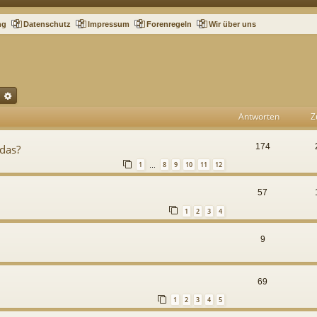
ng
Datenschutz
Impressum
Forenregeln
Wir über uns
uche
Erweiterte Suche
Antworten
Z
174
 das?
1
8
9
10
11
12
…
57
1
2
3
4
9
69
1
2
3
4
5