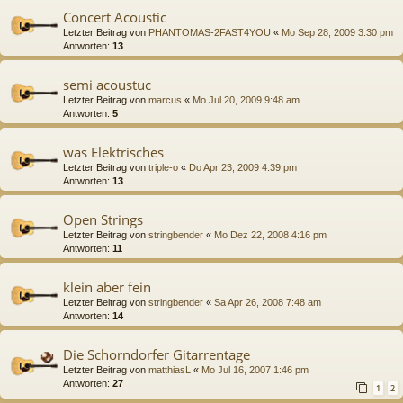
Concert Acoustic
Letzter Beitrag von
PHANTOMAS-2FAST4YOU
«
Mo Sep 28, 2009 3:30 pm
Antworten:
13
semi acoustuc
Letzter Beitrag von
marcus
«
Mo Jul 20, 2009 9:48 am
Antworten:
5
was Elektrisches
Letzter Beitrag von
triple-o
«
Do Apr 23, 2009 4:39 pm
Antworten:
13
Open Strings
Letzter Beitrag von
stringbender
«
Mo Dez 22, 2008 4:16 pm
Antworten:
11
klein aber fein
Letzter Beitrag von
stringbender
«
Sa Apr 26, 2008 7:48 am
Antworten:
14
Die Schorndorfer Gitarrentage
Letzter Beitrag von
matthiasL
«
Mo Jul 16, 2007 1:46 pm
Antworten:
27
1
2