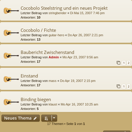
Cocobolo Steelstring und ein neues Projekt
Letzter Beitrag von
stringbender
«
Di Mai 15, 2007 7:46 pm
Antworten:
10
Cocobolo / Fichte
Letzter Beitrag von
guitar-hero
«
Do Apr 26, 2007 2:21 pm
Antworten:
13
Baubericht Zwischenstand
Letzter Beitrag von
Admin
«
Mo Apr 23, 2007 9:56 am
Antworten:
17
1
2
Einstand
Letzter Beitrag von
mass
«
Do Apr 19, 2007 2:15 pm
Antworten:
17
1
2
Binding biegen
Letzter Beitrag von
klaust
«
Mo Apr 16, 2007 10:25 am
Antworten:
5
Neues Thema
17 Themen • Seite
1
von
1