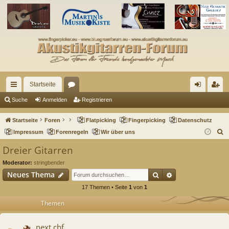
Startseite
ch
or
n
eg
Suche
Anmelden
Registrieren
ne
en
m
ist
Startseite
Foren
Flatpicking
Fingerpicking
Datenschutz
llz
el
rie
S
Impressum
Forenregeln
Wir über uns
u
ug
de
re
Dreier Gitarren
c
riff
n
n
Moderator:
stringbender
h
Suche
Erweiterte Such
Neues Thema
e
17 Themen • Seite
1
von
1
Themen
next cbf