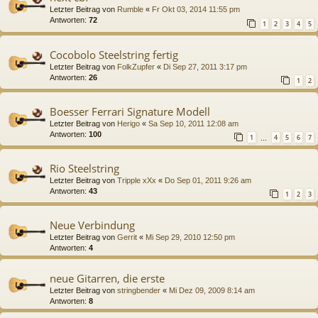
Letzter Beitrag von
Rumble
«
Fr Okt 03, 2014 11:55 pm
Antworten:
72
1
2
3
4
5
Cocobolo Steelstring fertig
Letzter Beitrag von
FolkZupfer
«
Di Sep 27, 2011 3:17 pm
Antworten:
26
1
2
Boesser Ferrari Signature Modell
Letzter Beitrag von
Herigo
«
Sa Sep 10, 2011 12:08 am
Antworten:
100
1
4
5
6
7
…
Rio Steelstring
Letzter Beitrag von
Tripple xXx
«
Do Sep 01, 2011 9:26 am
Antworten:
43
1
2
3
Neue Verbindung
Letzter Beitrag von
Gerrit
«
Mi Sep 29, 2010 12:50 pm
Antworten:
4
neue Gitarren, die erste
Letzter Beitrag von
stringbender
«
Mi Dez 09, 2009 8:14 am
Antworten:
8