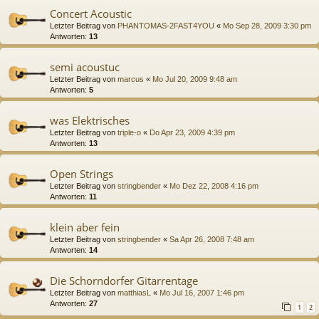
Concert Acoustic
Letzter Beitrag von
PHANTOMAS-2FAST4YOU
«
Mo Sep 28, 2009 3:30 pm
Antworten:
13
semi acoustuc
Letzter Beitrag von
marcus
«
Mo Jul 20, 2009 9:48 am
Antworten:
5
was Elektrisches
Letzter Beitrag von
triple-o
«
Do Apr 23, 2009 4:39 pm
Antworten:
13
Open Strings
Letzter Beitrag von
stringbender
«
Mo Dez 22, 2008 4:16 pm
Antworten:
11
klein aber fein
Letzter Beitrag von
stringbender
«
Sa Apr 26, 2008 7:48 am
Antworten:
14
Die Schorndorfer Gitarrentage
Letzter Beitrag von
matthiasL
«
Mo Jul 16, 2007 1:46 pm
Antworten:
27
1
2