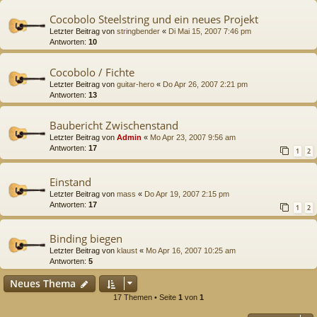
Cocobolo Steelstring und ein neues Projekt
Letzter Beitrag von
stringbender
«
Di Mai 15, 2007 7:46 pm
Antworten:
10
Cocobolo / Fichte
Letzter Beitrag von
guitar-hero
«
Do Apr 26, 2007 2:21 pm
Antworten:
13
Baubericht Zwischenstand
Letzter Beitrag von
Admin
«
Mo Apr 23, 2007 9:56 am
Antworten:
17
1
2
Einstand
Letzter Beitrag von
mass
«
Do Apr 19, 2007 2:15 pm
Antworten:
17
1
2
Binding biegen
Letzter Beitrag von
klaust
«
Mo Apr 16, 2007 10:25 am
Antworten:
5
Neues Thema
17 Themen • Seite
1
von
1