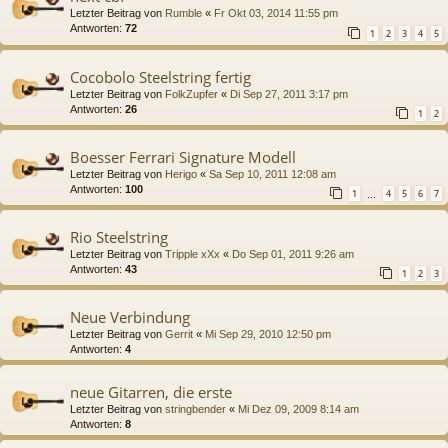
Letzter Beitrag von
Rumble
«
Fr Okt 03, 2014 11:55 pm
Antworten:
72
1
2
3
4
5
Cocobolo Steelstring fertig
Letzter Beitrag von
FolkZupfer
«
Di Sep 27, 2011 3:17 pm
Antworten:
26
1
2
Boesser Ferrari Signature Modell
Letzter Beitrag von
Herigo
«
Sa Sep 10, 2011 12:08 am
Antworten:
100
1
4
5
6
7
…
Rio Steelstring
Letzter Beitrag von
Tripple xXx
«
Do Sep 01, 2011 9:26 am
Antworten:
43
1
2
3
Neue Verbindung
Letzter Beitrag von
Gerrit
«
Mi Sep 29, 2010 12:50 pm
Antworten:
4
neue Gitarren, die erste
Letzter Beitrag von
stringbender
«
Mi Dez 09, 2009 8:14 am
Antworten:
8