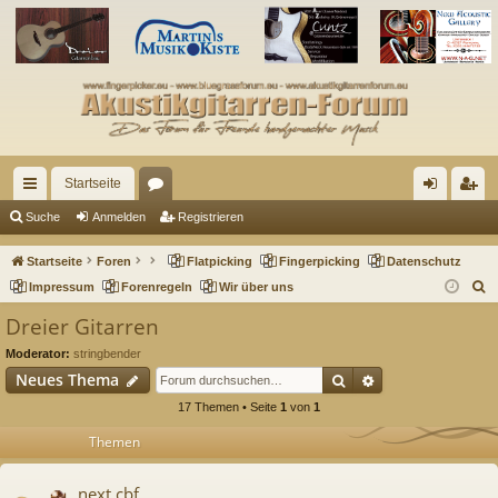
Startseite
ch
or
n
eg
Suche
Anmelden
Registrieren
ne
en
m
ist
Startseite
Foren
Flatpicking
Fingerpicking
Datenschutz
llz
el
rie
S
Impressum
Forenregeln
Wir über uns
u
ug
de
re
Dreier Gitarren
c
riff
n
n
Moderator:
stringbender
h
Suche
Erweiterte Such
Neues Thema
e
17 Themen • Seite
1
von
1
Themen
next cbf