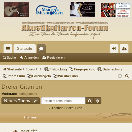
Startseite
ch
or
n
eg
Suche
Anmelden
Registrieren
ne
en
m
ist
Startseite
Foren
Flatpicking
Fingerpicking
Datenschutz
llz
el
rie
S
Impressum
Forenregeln
Wir über uns
u
ug
de
re
Dreier Gitarren
c
riff
n
n
Moderator:
stringbender
h
Suche
Erweiterte Such
Neues Thema
e
17 Themen • Seite
1
von
1
Themen
next cbf