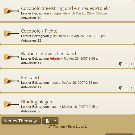
Cocobolo Steelstring und ein neues Projekt
Letzter Beitrag von
stringbender
«
Di Mai 15, 2007 7:46 pm
Antworten:
10
Cocobolo / Fichte
Letzter Beitrag von
guitar-hero
«
Do Apr 26, 2007 2:21 pm
Antworten:
13
Baubericht Zwischenstand
Letzter Beitrag von
Admin
«
Mo Apr 23, 2007 9:56 am
Antworten:
17
1
2
Einstand
Letzter Beitrag von
mass
«
Do Apr 19, 2007 2:15 pm
Antworten:
17
1
2
Binding biegen
Letzter Beitrag von
klaust
«
Mo Apr 16, 2007 10:25 am
Antworten:
5
Neues Thema
17 Themen • Seite
1
von
1