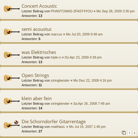
Concert Acoustic
Letzter Beitrag von
PHANTOMAS-2FAST4YOU
«
Mo Sep 28, 2009 3:30 pm
Antworten:
13
semi acoustuc
Letzter Beitrag von
marcus
«
Mo Jul 20, 2009 9:48 am
Antworten:
5
was Elektrisches
Letzter Beitrag von
triple-o
«
Do Apr 23, 2009 4:39 pm
Antworten:
13
Open Strings
Letzter Beitrag von
stringbender
«
Mo Dez 22, 2008 4:16 pm
Antworten:
11
klein aber fein
Letzter Beitrag von
stringbender
«
Sa Apr 26, 2008 7:48 am
Antworten:
14
Die Schorndorfer Gitarrentage
Letzter Beitrag von
matthiasL
«
Mo Jul 16, 2007 1:46 pm
Antworten:
27
1
2