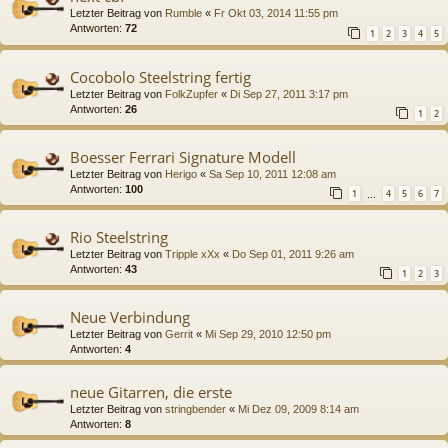
Letzter Beitrag von
Rumble
«
Fr Okt 03, 2014 11:55 pm
Antworten:
72
1
2
3
4
5
Cocobolo Steelstring fertig
Letzter Beitrag von
FolkZupfer
«
Di Sep 27, 2011 3:17 pm
Antworten:
26
1
2
Boesser Ferrari Signature Modell
Letzter Beitrag von
Herigo
«
Sa Sep 10, 2011 12:08 am
Antworten:
100
1
4
5
6
7
…
Rio Steelstring
Letzter Beitrag von
Tripple xXx
«
Do Sep 01, 2011 9:26 am
Antworten:
43
1
2
3
Neue Verbindung
Letzter Beitrag von
Gerrit
«
Mi Sep 29, 2010 12:50 pm
Antworten:
4
neue Gitarren, die erste
Letzter Beitrag von
stringbender
«
Mi Dez 09, 2009 8:14 am
Antworten:
8