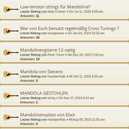
Low-tension strings für Mandoline?
Letzter Beitrag von
Niels Cremer
«
Do Jul 11, 2024 6:56 pm
Antworten:
11
Wer von Euch benutzt regelmäßig Cross Tunings ?
Letzter Beitrag von
stringteaser
«
Do Jan 04, 2024 10:23 am
Antworten:
10
Mandolinengitarre 12-saitig
Letzter Beitrag von
Purer Torso
«
Mo Dez 04, 2023 3:00 pm
Antworten:
13
Mandola von Stevens
Letzter Beitrag von
HandamHals
«
Mi Okt 11, 2023 8:50 am
Antworten:
2
MANDOLA GESTOHLEN
Letzter Beitrag von
string
«
Do Sep 07, 2023 6:24 am
Antworten:
1
Mandolinensaiten von Elixir
Letzter Beitrag von
HandamHals
«
Mi Aug 09, 2023 11:55 am
Antworten:
2