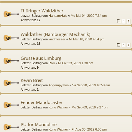
Thüringer Waldzither
Letzter Beitrag von
HandamHals
«
Mo Mai 04, 2020 7:34 pm
Antworten:
17
1
2
Waldzither (Hamburger Mechanik)
Letzter Beitrag von
landmesser
«
Mi Mär 18, 2020 4:54 pm
Antworten:
16
1
2
Grüsse aus Limburg
Letzter Beitrag von
Rolli
«
Mi Okt 23, 2019 1:30 pm
Antworten:
9
Kevin Breit
Letzter Beitrag von
Angorapython
«
Sa Sep 28, 2019 10:58 am
Antworten:
1
Fender Mandocaster
Letzter Beitrag von
Kuno Wagner
«
Mo Sep 09, 2019 9:27 pm
PU für Mandoline
Letzter Beitrag von
Kuno Wagner
«
Fr Aug 30, 2019 6:55 pm