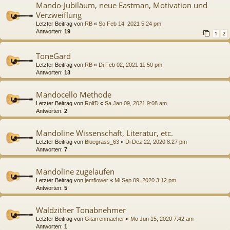
Mando-Jubiläum, neue Eastman, Motivation und
Verzweiflung
Letzter Beitrag von
RB
«
So Feb 14, 2021 5:24 pm
Antworten:
19
1
2
ToneGard
Letzter Beitrag von
RB
«
Di Feb 02, 2021 11:50 pm
Antworten:
13
Mandocello Methode
Letzter Beitrag von
RolfD
«
Sa Jan 09, 2021 9:08 am
Antworten:
2
Mandoline Wissenschaft, Literatur, etc.
Letzter Beitrag von
Bluegrass_63
«
Di Dez 22, 2020 8:27 pm
Antworten:
7
Mandoline zugelaufen
Letzter Beitrag von
jemflower
«
Mi Sep 09, 2020 3:12 pm
Antworten:
5
Waldzither Tonabnehmer
Letzter Beitrag von
Gitarrenmacher
«
Mo Jun 15, 2020 7:42 am
Antworten:
1