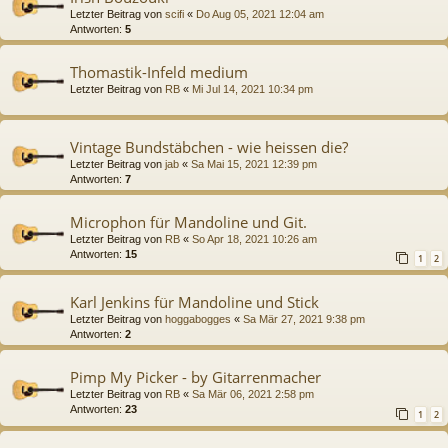
Letzter Beitrag von
scifi
«
Do Aug 05, 2021 12:04 am
Antworten:
5
Thomastik-Infeld medium
Letzter Beitrag von
RB
«
Mi Jul 14, 2021 10:34 pm
Vintage Bundstäbchen - wie heissen die?
Letzter Beitrag von
jab
«
Sa Mai 15, 2021 12:39 pm
Antworten:
7
Microphon für Mandoline und Git.
Letzter Beitrag von
RB
«
So Apr 18, 2021 10:26 am
Antworten:
15
1
2
Karl Jenkins für Mandoline und Stick
Letzter Beitrag von
hoggabogges
«
Sa Mär 27, 2021 9:38 pm
Antworten:
2
Pimp My Picker - by Gitarrenmacher
Letzter Beitrag von
RB
«
Sa Mär 06, 2021 2:58 pm
Antworten:
23
1
2