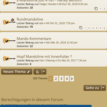
Letzter Beitrag von
Holger Hendel
«
Mi Dez 05, 2018 8:50 am
Antworten:
19
1
2
Rundmandoline
Letzter Beitrag von
tele
«
Mi Okt 31, 2018 7:59 pm
Antworten:
79
1
2
3
4
5
6
Mando-Kommentare
Letzter Beitrag von
tele
«
Mo Mär 26, 2018 12:40 pm
Antworten:
12
Hopf Mandoline mit Innenfutter ?
Letzter Beitrag von
Herr Ottering
«
Do Mai 18, 2017 7:34 pm
Antworten:
6
Neues Thema
2
3
4
1
Nächste
165 Themen
Gehe zu
Berechtigungen in diesem Forum
Du darfst
keine
neuen Themen in diesem Forum erstellen.