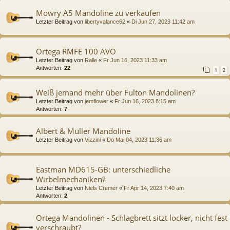
Mowry A5 Mandoline zu verkaufen
Letzter Beitrag von
libertyvalance62
«
Di Jun 27, 2023 11:42 am
Ortega RMFE 100 AVO
Letzter Beitrag von
Ralle
«
Fr Jun 16, 2023 11:33 am
Antworten:
22
1
2
Weiß jemand mehr über Fulton Mandolinen?
Letzter Beitrag von
jemflower
«
Fr Jun 16, 2023 8:15 am
Antworten:
7
Albert & Müller Mandoline
Letzter Beitrag von
Vizzini
«
Do Mai 04, 2023 11:36 am
Eastman MD615-GB: unterschiedliche
Wirbelmechaniken?
Letzter Beitrag von
Niels Cremer
«
Fr Apr 14, 2023 7:40 am
Antworten:
2
Ortega Mandolinen - Schlagbrett sitzt locker, nicht fest
verschraubt?