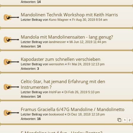
Antworten:
14
Mandolinen Technik Workshop mit Keith Harris
Letzter Beitrag von
Kuno Wagner
«
Fr Aug 30, 2019 8:54 am
Mandola mit Mandolinensaiten - lang genug?
Letzter Beitrag von
landmesser
«
Mi Jun 12, 2019 11:44 pm
Antworten:
14
Kapodaster zum schnellen verschieben
Letzter Beitrag von
wernoohm
«
Fr Mai 24, 2019 12:13 pm
Antworten:
3
Celtic-Star, hat jemand Erfahrung mit den
Instrumenten ?
Letzter Beitrag von
IrishFan
«
Di Feb 26, 2019 5:10 pm
Antworten:
14
Framus Graciella 6/47G Mandoline / Mandolinetto
Letzter Beitrag von
bookwood
«
Di Dez 18, 2018 12:18 pm
Antworten:
16
1
2
E-Mandoline just 4 fun - Harley Benton?