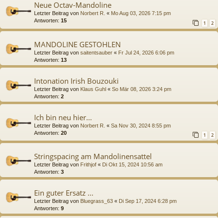
Neue Octav-Mandoline
Letzter Beitrag von
Norbert R.
«
Mo Aug 03, 2026 7:15 pm
Antworten:
15
1
2
MANDOLINE GESTOHLEN
Letzter Beitrag von
saitentsauber
«
Fr Jul 24, 2026 6:06 pm
Antworten:
13
Intonation Irish Bouzouki
Letzter Beitrag von
Klaus Guhl
«
So Mär 08, 2026 3:24 pm
Antworten:
2
Ich bin neu hier...
Letzter Beitrag von
Norbert R.
«
Sa Nov 30, 2024 8:55 pm
Antworten:
20
1
2
Stringspacing am Mandolinensattel
Letzter Beitrag von
Frithjof
«
Di Okt 15, 2024 10:56 am
Antworten:
3
Ein guter Ersatz ...
Letzter Beitrag von
Bluegrass_63
«
Di Sep 17, 2024 6:28 pm
Antworten:
9