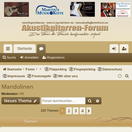
Startseite
ch
or
n
eg
Suche
Anmelden
Registrieren
ne
en
m
ist
Startseite
Foren
Flatpicking
Fingerpicking
Datenschutz
llz
el
rie
S
Impressum
Forenregeln
Wir über uns
u
ug
de
re
Mandolinen
c
riff
n
n
Moderator:
RB
h
Suche
Erweiterte Such
Neues Thema
e
2
3
4
1
Nächste
165 Themen
Themen