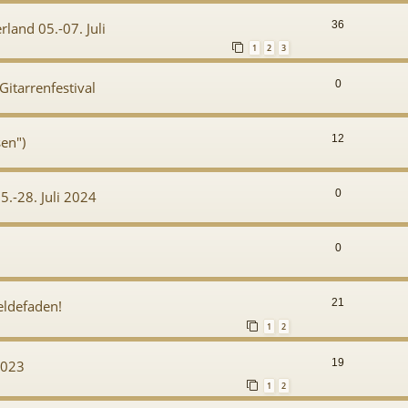
36
land 05.-07. Juli
1
2
3
0
itarrenfestival
12
sen")
0
5.-28. Juli 2024
0
21
eldefaden!
1
2
19
2023
1
2