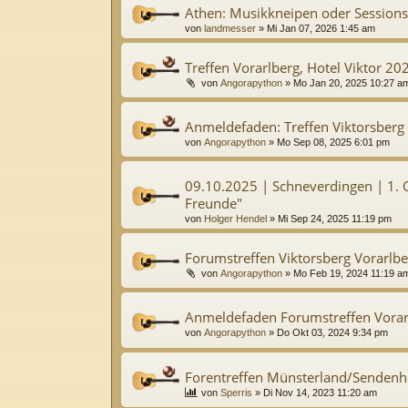
Athen: Musikkneipen oder Sessions
von
landmesser
»
Mi Jan 07, 2026 1:45 am
Treffen Vorarlberg, Hotel Viktor 20
von
Angorapython
»
Mo Jan 20, 2025 10:27 a
Anmeldefaden: Treffen Viktorsberg 
von
Angorapython
»
Mo Sep 08, 2025 6:01 pm
09.10.2025 | Schneverdingen | 1. 
Freunde"
von
Holger Hendel
»
Mi Sep 24, 2025 11:19 pm
Forumstreffen Viktorsberg Vorarlbe
von
Angorapython
»
Mo Feb 19, 2024 11:19 a
Anmeldefaden Forumstreffen Vorarl
von
Angorapython
»
Do Okt 03, 2024 9:34 pm
Forentreffen Münsterland/Sendenh
von
Sperris
»
Di Nov 14, 2023 11:20 am