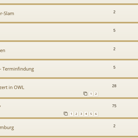
2
er-Slam
5
2
sen
5
z - Terminfindung
28
zert in OWL
1
2
75
7
1
2
3
4
5
6
2
amburg