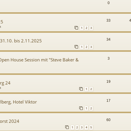
0
33
25
m
1
2
3
34
31.10. bis 2.11.2025
1
2
3
3
Open House Session mit "Steve Baker &
19
rg 24
m
1
2
17
berg, Hotel Viktor
1
2
60
orst 2024
1
2
3
4
5