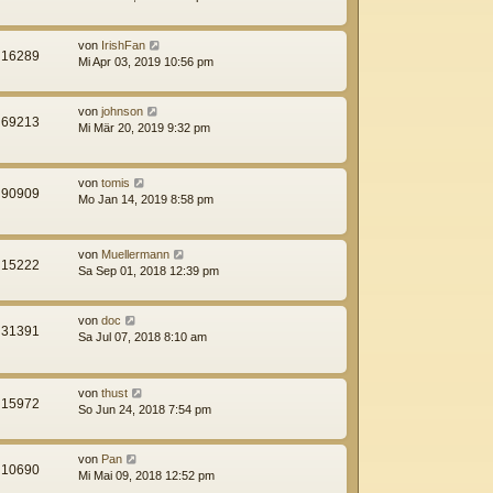
von
IrishFan
16289
Mi Apr 03, 2019 10:56 pm
von
johnson
69213
Mi Mär 20, 2019 9:32 pm
von
tomis
90909
Mo Jan 14, 2019 8:58 pm
von
Muellermann
15222
Sa Sep 01, 2018 12:39 pm
von
doc
31391
Sa Jul 07, 2018 8:10 am
von
thust
15972
So Jun 24, 2018 7:54 pm
von
Pan
10690
Mi Mai 09, 2018 12:52 pm