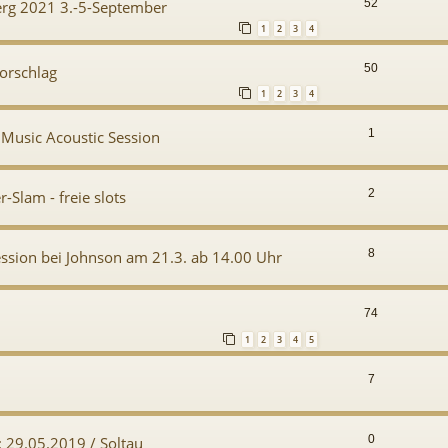
52
erg 2021 3.-5-September
1
2
3
4
50
orschlag
1
2
3
4
1
 Music Acoustic Session
2
-Slam - freie slots
8
sion bei Johnson am 21.3. ab 14.00 Uhr
74
1
2
3
4
5
7
0
 29.05.2019 / Soltau