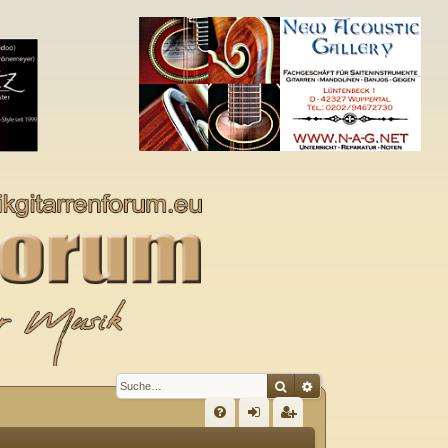
Suche
Erweiterte Suche
S
FA
n
eg