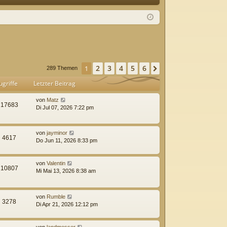
Q
m
ist
el
rie
de
re
n
n
2
3
4
5
6
1
Nächste
289 Themen
ugriffe
Letzter Beitrag
von
Matz
17683
Di Jul 07, 2026 7:22 pm
von
jayminor
4617
Do Jun 11, 2026 8:33 pm
von
Valentin
10807
Mi Mai 13, 2026 8:38 am
von
Rumble
3278
Di Apr 21, 2026 12:12 pm
von
landmesser