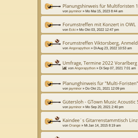
Planungshinweis für Multiforisten 
von
jayminor
»
Mo Mai 15, 2023 8:44 am
Forumstreffen mit Konzert in OWL
von
Ecki
»
Mo Okt 03, 2022 12:47 pm
Forumstreffen Viktorsberg, Anmeld
von
Angorapython
»
Di Aug 23, 2022 10:53 am
Umfrage, Termine 2022 Vorarlberg
von
Angorapython
»
Di Sep 07, 2021 7:01 am
Planunghinweis für "Multi-Foristen
von
jayminor
»
Do Okt 21, 2021 12:09 pm
Gütersloh - GTown Music Acoustic 
von
jayminor
»
Mo Sep 20, 2021 2:40 pm
Kaindee´s Gitarrenstammtisch Linz
von
Orange
»
Mi Jan 14, 2015 8:19 am