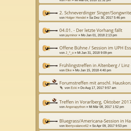
2. Schneverdinger Singer/Songwrit
von
Holger Hendel
»
Sa Dez 30, 2017 5:46 pm
04.01. - Der letzte Vorhang fällt
von
jayminor
»
Mo Jan 01, 2018 2:13 pm
Offene Bühne / Session im UPH Es
von
J_*_o
»
Mi Jan 31, 2018 9:09 pm
Frühlingstreffen in Altenberg / Lin
von
Elke
»
Mo Jan 15, 2018 4:40 pm
Forumstreffen mit anschl. Hauskon
von
Ecki
»
Do Aug 17, 2017 9:57 am
Treffen in Vorarlberg, Oktober 201
von
Angorapython
»
Mi Mär 08, 2017 1:52 pm
Bluegrass/Americana-Session in H
von
libertyvalance62
»
So Apr 09, 2017 9:53 pm