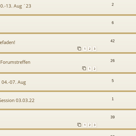
2
10.-13. Aug ´23
6
42
efaden!
1
2
3
26
 Forumstreffen
1
2
5
" 04.-07. Aug
1
Session 03.03.22
39
1
2
3