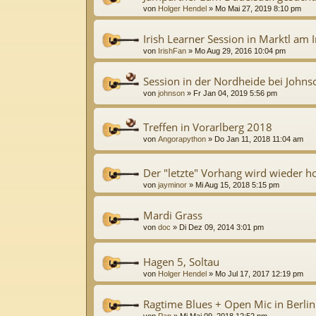
von
Holger Hendel
»
Mo Mai 27, 2019 8:10 pm
Irish Learner Session in Marktl am 
von
IrishFan
»
Mo Aug 29, 2016 10:04 pm
Session in der Nordheide bei Johns
von
johnson
»
Fr Jan 04, 2019 5:56 pm
Treffen in Vorarlberg 2018
von
Angorapython
»
Do Jan 11, 2018 11:04 am
Der "letzte" Vorhang wird wieder 
von
jayminor
»
Mi Aug 15, 2018 5:15 pm
Mardi Grass
von
doc
»
Di Dez 09, 2014 3:01 pm
Hagen 5, Soltau
von
Holger Hendel
»
Mo Jul 17, 2017 12:19 pm
Ragtime Blues + Open Mic in Berli
von
Pan
»
Mi Mai 09, 2018 12:52 pm