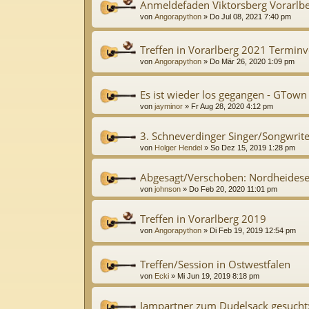
Anmeldefaden Viktorsberg Vorarlb
von
Angorapython
»
Do Jul 08, 2021 7:40 pm
Treffen in Vorarlberg 2021 Terminv
von
Angorapython
»
Do Mär 26, 2020 1:09 pm
Es ist wieder los gegangen - GTown
von
jayminor
»
Fr Aug 28, 2020 4:12 pm
3. Schneverdinger Singer/Songwriter
von
Holger Hendel
»
So Dez 15, 2019 1:28 pm
Abgesagt/Verschoben: Nordheideses
von
johnson
»
Do Feb 20, 2020 11:01 pm
Treffen in Vorarlberg 2019
von
Angorapython
»
Di Feb 19, 2019 12:54 pm
Treffen/Session in Ostwestfalen
von
Ecki
»
Mi Jun 19, 2019 8:18 pm
Jampartner zum Dudelsack gesucht: