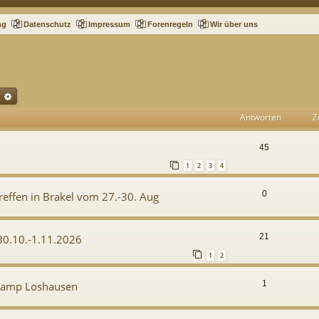
ng
Datenschutz
Impressum
Forenregeln
Wir über uns
uche
Erweiterte Suche
Antworten
Z
45
1
2
3
4
0
Treffen in Brakel vom 27.-30. Aug
21
 30.10.-1.11.2026
1
2
1
s camp Loshausen