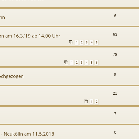
6
Inn
63
on am 16.3.'19 ab 14.00 Uhr
1
2
3
4
5
78
1
2
3
4
5
6
5
hochgezogen
21
1
2
7
0
n - Neukölln am 11.5.2018