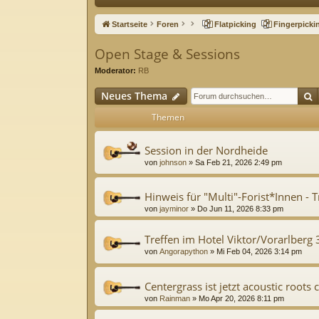
ne
Startseite
Foren
Flatpicking
Fingerpicki
llz
Open Stage & Sessions
ug
Moderator:
RB
riff
S
Neues Thema
Themen
Session in der Nordheide
von
johnson
»
Sa Feb 21, 2026 2:49 pm
Hinweis für "Multi"-Forist*Innen - 
von
jayminor
»
Do Jun 11, 2026 8:33 pm
Treffen im Hotel Viktor/Vorarlberg
von
Angorapython
»
Mi Feb 04, 2026 3:14 pm
Centergrass ist jetzt acoustic root
von
Rainman
»
Mo Apr 20, 2026 8:11 pm