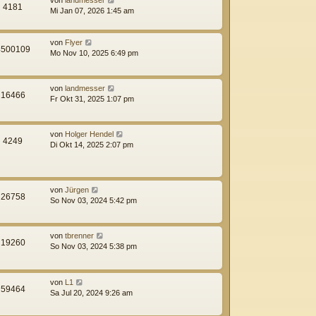
4181
Mi Jan 07, 2026 1:45 am
von
Flyer
4500109
Mo Nov 10, 2025 6:49 pm
von
landmesser
16466
Fr Okt 31, 2025 1:07 pm
von
Holger Hendel
4249
Di Okt 14, 2025 2:07 pm
von
Jürgen
26758
So Nov 03, 2024 5:42 pm
von
tbrenner
19260
So Nov 03, 2024 5:38 pm
von
L1
59464
Sa Jul 20, 2024 9:26 am