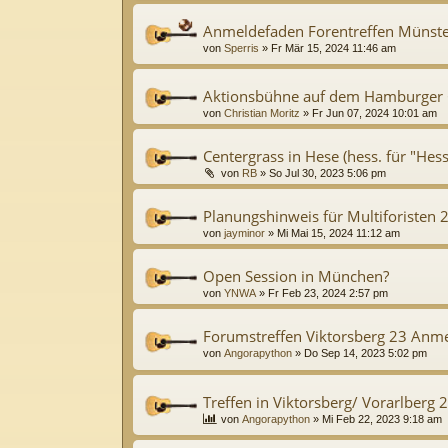
Anmeldefaden Forentreffen Münster
von
Sperris
»
Fr Mär 15, 2024 11:46 am
Aktionsbühne auf dem Hamburger G
von
Christian Moritz
»
Fr Jun 07, 2024 10:01 am
Centergrass in Hese (hess. für "Hes
von
RB
»
So Jul 30, 2023 5:06 pm
Planungshinweis für Multiforisten 2
von
jayminor
»
Mi Mai 15, 2024 11:12 am
Open Session in München?
von
YNWA
»
Fr Feb 23, 2024 2:57 pm
Forumstreffen Viktorsberg 23 Anm
von
Angorapython
»
Do Sep 14, 2023 5:02 pm
Treffen in Viktorsberg/ Vorarlberg 
von
Angorapython
»
Mi Feb 22, 2023 9:18 am