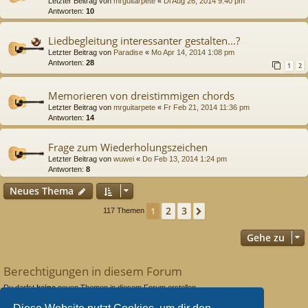
Letzter Beitrag von
mrguitarpete
«
Di Aug 26, 2014 9:40 pm
Antworten:
10
Liedbegleitung interessanter gestalten...?
Letzter Beitrag von
Paradise
«
Mo Apr 14, 2014 1:08 pm
Antworten:
28
1
2
Memorieren von dreistimmigen chords
Letzter Beitrag von
mrguitarpete
«
Fr Feb 21, 2014 11:36 pm
Antworten:
14
Frage zum Wiederholungszeichen
Letzter Beitrag von
wuwei
«
Do Feb 13, 2014 1:24 pm
Antworten:
8
Neues Thema
2
3
1
Nächste
117 Themen
Gehe zu
Berechtigungen in diesem Forum
Du darfst
keine
neuen Themen in diesem Forum erstellen.
Du darfst
keine
Antworten zu Themen in diesem Forum erstellen.
Du darfst deine Beiträge in diesem Forum
nicht
ändern.