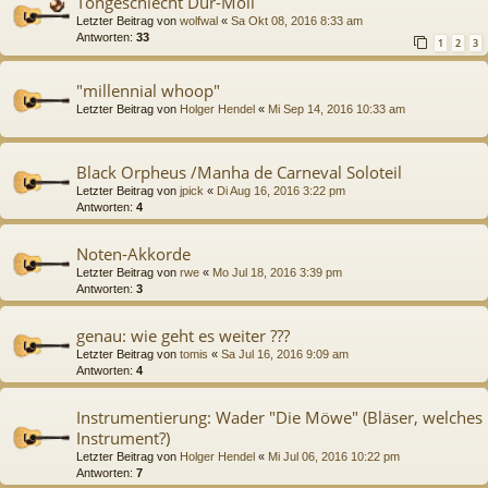
Tongeschlecht Dur-Moll
Letzter Beitrag von
wolfwal
«
Sa Okt 08, 2016 8:33 am
Antworten:
33
1
2
3
"millennial whoop"
Letzter Beitrag von
Holger Hendel
«
Mi Sep 14, 2016 10:33 am
Black Orpheus /Manha de Carneval Soloteil
Letzter Beitrag von
jpick
«
Di Aug 16, 2016 3:22 pm
Antworten:
4
Noten-Akkorde
Letzter Beitrag von
rwe
«
Mo Jul 18, 2016 3:39 pm
Antworten:
3
genau: wie geht es weiter ???
Letzter Beitrag von
tomis
«
Sa Jul 16, 2016 9:09 am
Antworten:
4
Instrumentierung: Wader "Die Möwe" (Bläser, welches
Instrument?)
Letzter Beitrag von
Holger Hendel
«
Mi Jul 06, 2016 10:22 pm
Antworten:
7