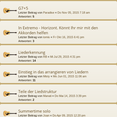
G7+5
Letzter Beitrag von
Paradise
«
Do Nov 05, 2015 7:18 am
Antworten:
5
In Extremo - Horizont. Könnt Ihr mir mit den
Akkorden helfen
Letzter Beitrag von
tomis
«
Fr Okt 16, 2015 6:41 pm
Antworten:
3
Liederkennung
Letzter Beitrag von
RB
«
Mi Jul 29, 2015 4:31 pm
Antworten:
14
Einstieg in das arrangieren von Liedern
Letzter Beitrag von
Misty
«
Mo Jun 01, 2015 11:06 am
Antworten:
11
Teile der Liedstruktur
Letzter Beitrag von
Manati
«
Do Mai 14, 2015 3:39 pm
Antworten:
2
Summertime solo
Letzter Beitrag von
Joan
«
Do Apr 09, 2015 12:20 pm