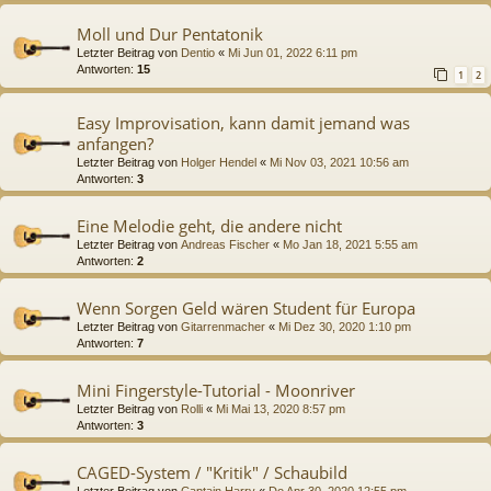
Moll und Dur Pentatonik
Letzter Beitrag von
Dentio
«
Mi Jun 01, 2022 6:11 pm
Antworten:
15
1
2
Easy Improvisation, kann damit jemand was
anfangen?
Letzter Beitrag von
Holger Hendel
«
Mi Nov 03, 2021 10:56 am
Antworten:
3
Eine Melodie geht, die andere nicht
Letzter Beitrag von
Andreas Fischer
«
Mo Jan 18, 2021 5:55 am
Antworten:
2
Wenn Sorgen Geld wären Student für Europa
Letzter Beitrag von
Gitarrenmacher
«
Mi Dez 30, 2020 1:10 pm
Antworten:
7
Mini Fingerstyle-Tutorial - Moonriver
Letzter Beitrag von
Rolli
«
Mi Mai 13, 2020 8:57 pm
Antworten:
3
CAGED-System / "Kritik" / Schaubild
Letzter Beitrag von
Captain Harry
«
Do Apr 30, 2020 12:55 pm