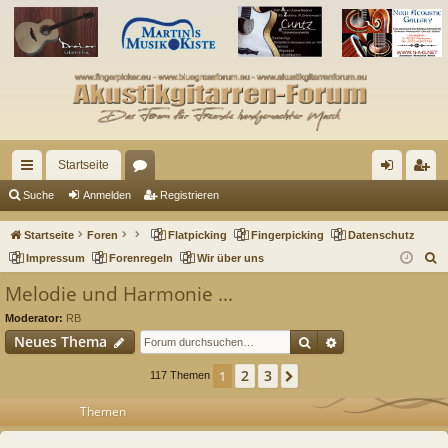
Startseite
ch
or
n
eg
Suche
Anmelden
Registrieren
ne
en
m
ist
Startseite
Foren
Flatpicking
Fingerpicking
Datenschutz
llz
el
rie
S
Impressum
Forenregeln
Wir über uns
u
ug
de
re
Melodie und Harmonie ...
c
riff
n
n
Moderator:
RB
h
Suche
Erweiterte Such
Neues Thema
e
2
3
1
Nächste
117 Themen
Themen