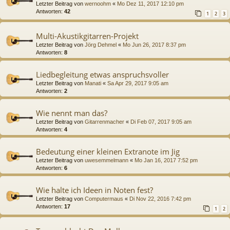
Letzter Beitrag von
wernoohm
«
Mo Dez 11, 2017 12:10 pm
Antworten:
42
1
2
3
Multi-Akustikgitarren-Projekt
Letzter Beitrag von
Jörg Dehmel
«
Mo Jun 26, 2017 8:37 pm
Antworten:
8
Liedbegleitung etwas anspruchsvoller
Letzter Beitrag von
Manati
«
Sa Apr 29, 2017 9:05 am
Antworten:
2
Wie nennt man das?
Letzter Beitrag von
Gitarrenmacher
«
Di Feb 07, 2017 9:05 am
Antworten:
4
Bedeutung einer kleinen Extranote im Jig
Letzter Beitrag von
uwesemmelmann
«
Mo Jan 16, 2017 7:52 pm
Antworten:
6
Wie halte ich Ideen in Noten fest?
Letzter Beitrag von
Computermaus
«
Di Nov 22, 2016 7:42 pm
Antworten:
17
1
2