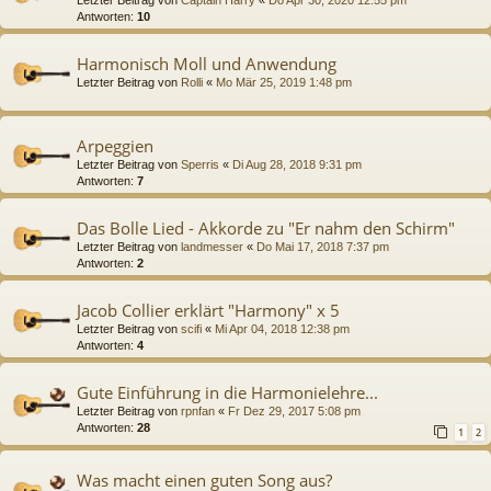
Antworten:
10
Harmonisch Moll und Anwendung
Letzter Beitrag von
Rolli
«
Mo Mär 25, 2019 1:48 pm
Arpeggien
Letzter Beitrag von
Sperris
«
Di Aug 28, 2018 9:31 pm
Antworten:
7
Das Bolle Lied - Akkorde zu "Er nahm den Schirm"
Letzter Beitrag von
landmesser
«
Do Mai 17, 2018 7:37 pm
Antworten:
2
Jacob Collier erklärt "Harmony" x 5
Letzter Beitrag von
scifi
«
Mi Apr 04, 2018 12:38 pm
Antworten:
4
Gute Einführung in die Harmonielehre...
Letzter Beitrag von
rpnfan
«
Fr Dez 29, 2017 5:08 pm
Antworten:
28
1
2
Was macht einen guten Song aus?