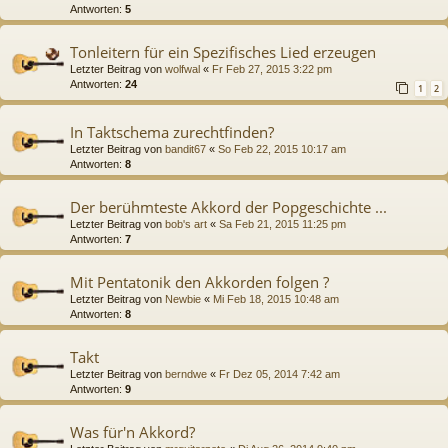
Antworten:
5
Tonleitern für ein Spezifisches Lied erzeugen
Letzter Beitrag von
wolfwal
«
Fr Feb 27, 2015 3:22 pm
Antworten:
24
1
2
In Taktschema zurechtfinden?
Letzter Beitrag von
bandit67
«
So Feb 22, 2015 10:17 am
Antworten:
8
Der berühmteste Akkord der Popgeschichte ...
Letzter Beitrag von
bob's art
«
Sa Feb 21, 2015 11:25 pm
Antworten:
7
Mit Pentatonik den Akkorden folgen ?
Letzter Beitrag von
Newbie
«
Mi Feb 18, 2015 10:48 am
Antworten:
8
Takt
Letzter Beitrag von
berndwe
«
Fr Dez 05, 2014 7:42 am
Antworten:
9
Was für'n Akkord?