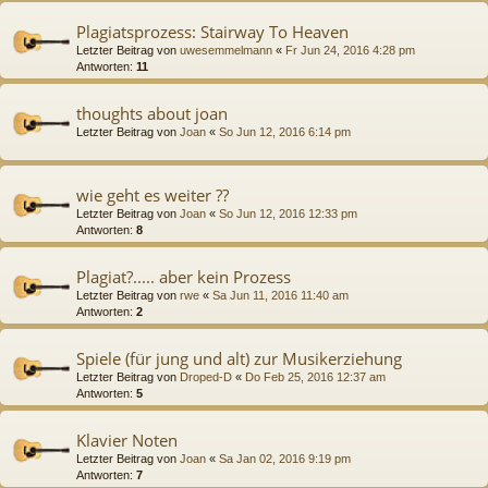
Plagiatsprozess: Stairway To Heaven
Letzter Beitrag von
uwesemmelmann
«
Fr Jun 24, 2016 4:28 pm
Antworten:
11
thoughts about joan
Letzter Beitrag von
Joan
«
So Jun 12, 2016 6:14 pm
wie geht es weiter ??
Letzter Beitrag von
Joan
«
So Jun 12, 2016 12:33 pm
Antworten:
8
Plagiat?..... aber kein Prozess
Letzter Beitrag von
rwe
«
Sa Jun 11, 2016 11:40 am
Antworten:
2
Spiele (für jung und alt) zur Musikerziehung
Letzter Beitrag von
Droped-D
«
Do Feb 25, 2016 12:37 am
Antworten:
5
Klavier Noten
Letzter Beitrag von
Joan
«
Sa Jan 02, 2016 9:19 pm
Antworten:
7