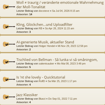
Moll ≠ traurig / veränderte emotionale Wahrnehmung
der Moll-Tonalität
Letzter Beitrag von
docsteve
«
Sa Jul 04, 2026 8:15 am
Antworten:
14
Kling, Glöckchen...und Uploadfilter
Letzter Beitrag von
RB
«
So Apr 28, 2024 11:15 am
Antworten:
3
AI-generierte Musik, aktueller Stand
Letzter Beitrag von
Holger Hendel
«
Mi Nov 29, 2023 12:58 pm
Antworten:
2
Tischlied von Bellman - Så lunka vi så småningom,
Letzter Beitrag von
saitentsauber
«
Mo Mai 08, 2023 3:48 pm
Antworten:
5
Is 'nt she lovely - Quicktutorial
Letzter Beitrag von
RolfD
«
Sa Mär 25, 2023 1:17 pm
Antworten:
4
Jazz Klassiker
Letzter Beitrag von
Bluezi
«
Do Sep 01, 2022 7:11 pm
Antworten:
4