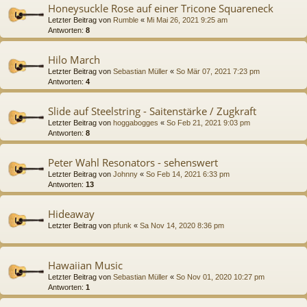
Honeysuckle Rose auf einer Tricone Squareneck
Letzter Beitrag von
Rumble
«
Mi Mai 26, 2021 9:25 am
Antworten:
8
Hilo March
Letzter Beitrag von
Sebastian Müller
«
So Mär 07, 2021 7:23 pm
Antworten:
4
Slide auf Steelstring - Saitenstärke / Zugkraft
Letzter Beitrag von
hoggabogges
«
So Feb 21, 2021 9:03 pm
Antworten:
8
Peter Wahl Resonators - sehenswert
Letzter Beitrag von
Johnny
«
So Feb 14, 2021 6:33 pm
Antworten:
13
Hideaway
Letzter Beitrag von
pfunk
«
Sa Nov 14, 2020 8:36 pm
Hawaiian Music
Letzter Beitrag von
Sebastian Müller
«
So Nov 01, 2020 10:27 pm
Antworten:
1