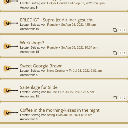
Letzter Beitrag von
Holger Hendel
«
Mi Sep 01, 2021 3:48 pm
Antworten:
9
ERLEDIGT - Supro Jet Airliner gesucht
Letzter Beitrag von
Rumble
«
So Aug 08, 2021 4:56 pm
Antworten:
19
1
2
Workshops?
Letzter Beitrag von
Rumble
«
So Aug 08, 2021 10:34 am
Antworten:
15
1
2
Sweet Georgia Brown
Letzter Beitrag von
Niels Cremer
«
Fr Jul 23, 2021 9:01 am
Antworten:
8
Saitenlage für Slide
Letzter Beitrag von
InTune
«
Do Jul 22, 2021 2:55 pm
Antworten:
15
1
2
Coffee in the morning-kisses in the night
Letzter Beitrag von
string
«
Mo Jul 19, 2021 6:08 am
Antworten:
6