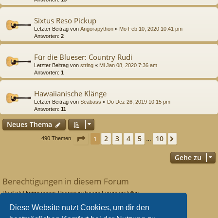
Sixtus Reso Pickup
Letzter Beitrag von
Angorapython
«
Mo Feb 10, 2020 10:41 pm
Antworten:
2
Für die Blueser: Country Rudi
Letzter Beitrag von
string
«
Mi Jan 08, 2020 7:36 am
Antworten:
1
Hawaiianische Klänge
Letzter Beitrag von
Seabass
«
Do Dez 26, 2019 10:15 pm
Antworten:
11
Neues Thema
Seite
1
von
10
2
3
4
5
10
1
Nächste
490 Themen
…
Gehe zu
Berechtigungen in diesem Forum
Du darfst
keine
neuen Themen in diesem Forum erstellen.
Du darfst
keine
Antworten zu Themen in diesem Forum erstellen.
Diese Website nutzt Cookies, um dir den
Du darfst deine Beiträge in diesem Forum
nicht
ändern.
Du darfst deine Beiträge in diesem Forum
nicht
löschen.