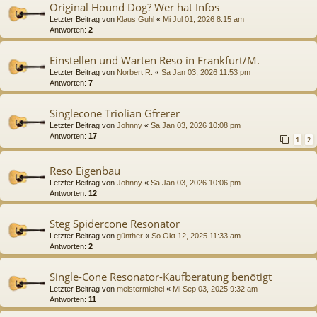
Original Hound Dog? Wer hat Infos
Letzter Beitrag von
Klaus Guhl
«
Mi Jul 01, 2026 8:15 am
Antworten:
2
Einstellen und Warten Reso in Frankfurt/M.
Letzter Beitrag von
Norbert R.
«
Sa Jan 03, 2026 11:53 pm
Antworten:
7
Singlecone Triolian Gfrerer
Letzter Beitrag von
Johnny
«
Sa Jan 03, 2026 10:08 pm
Antworten:
17
1
2
Reso Eigenbau
Letzter Beitrag von
Johnny
«
Sa Jan 03, 2026 10:06 pm
Antworten:
12
Steg Spidercone Resonator
Letzter Beitrag von
günther
«
So Okt 12, 2025 11:33 am
Antworten:
2
Single-Cone Resonator-Kaufberatung benötigt
Letzter Beitrag von
meistermichel
«
Mi Sep 03, 2025 9:32 am
Antworten:
11