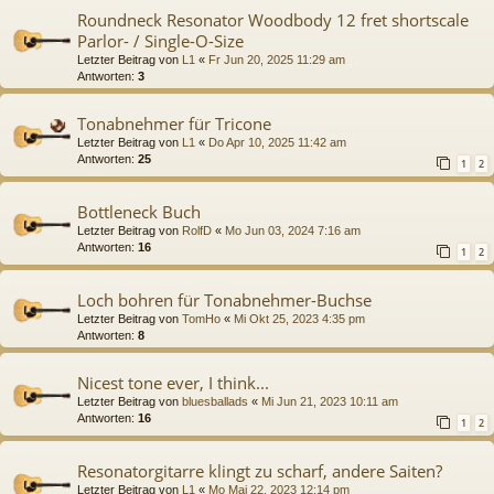
Roundneck Resonator Woodbody 12 fret shortscale
Parlor- / Single-O-Size
Letzter Beitrag von
L1
«
Fr Jun 20, 2025 11:29 am
Antworten:
3
Tonabnehmer für Tricone
Letzter Beitrag von
L1
«
Do Apr 10, 2025 11:42 am
Antworten:
25
1
2
Bottleneck Buch
Letzter Beitrag von
RolfD
«
Mo Jun 03, 2024 7:16 am
Antworten:
16
1
2
Loch bohren für Tonabnehmer-Buchse
Letzter Beitrag von
TomHo
«
Mi Okt 25, 2023 4:35 pm
Antworten:
8
Nicest tone ever, I think...
Letzter Beitrag von
bluesballads
«
Mi Jun 21, 2023 10:11 am
Antworten:
16
1
2
Resonatorgitarre klingt zu scharf, andere Saiten?
Letzter Beitrag von
L1
«
Mo Mai 22, 2023 12:14 pm