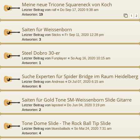
Meine neue Tricone Squareneck von Koch
Letzter Beitrag von
ralf
«
Do Sep 17, 2020 9:38 am
Antworten:
19
1
2
Saiten für Weissenborn
Letzter Beitrag von
Sticks
«
Fr Sep 11, 2020 12:28 pm
Antworten:
3
Steel Dobro 30-er
Letzter Beitrag von
Funplayer
«
So Aug 16, 2020 10:15 am
Antworten:
1
Suche Experten für Spider Bridge im Raum Heidelberg
Letzter Beitrag von
Andreas
«
Di Jul 07, 2020 6:15 am
Antworten:
6
Saiten für Gold Tone SM-Weissenborn Slide Gitarre
Letzter Beitrag von
lapsteel
«
Do Jun 04, 2020 3:19 pm
Antworten:
2
Tone Dome Slide - The Rock Ball Tip Slide
Letzter Beitrag von
bluesballads
«
So Mai 24, 2020 7:31 am
Antworten:
4