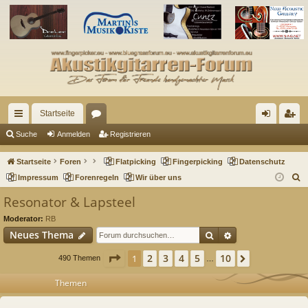
Startseite
ch
or
n
eg
Suche
Anmelden
Registrieren
ne
en
m
ist
Startseite
Foren
Flatpicking
Fingerpicking
Datenschutz
llz
el
rie
S
Impressum
Forenregeln
Wir über uns
u
ug
de
re
Resonator & Lapsteel
c
riff
n
n
Moderator:
RB
h
Suche
Erweiterte Such
Neues Thema
e
Seite
1
von
10
2
3
4
5
10
1
Nächste
490 Themen
…
Themen