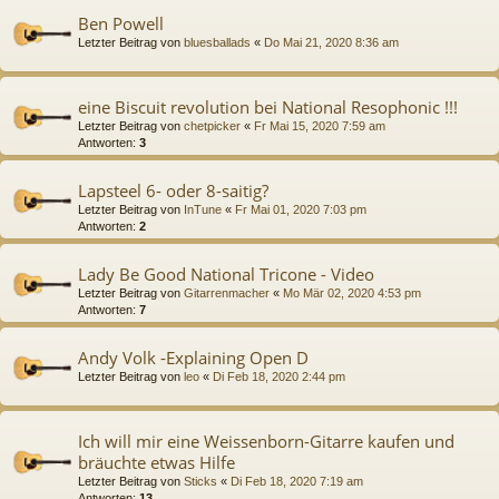
Ben Powell
Letzter Beitrag von
bluesballads
«
Do Mai 21, 2020 8:36 am
eine Biscuit revolution bei National Resophonic !!!
Letzter Beitrag von
chetpicker
«
Fr Mai 15, 2020 7:59 am
Antworten:
3
Lapsteel 6- oder 8-saitig?
Letzter Beitrag von
InTune
«
Fr Mai 01, 2020 7:03 pm
Antworten:
2
Lady Be Good National Tricone - Video
Letzter Beitrag von
Gitarrenmacher
«
Mo Mär 02, 2020 4:53 pm
Antworten:
7
Andy Volk -Explaining Open D
Letzter Beitrag von
leo
«
Di Feb 18, 2020 2:44 pm
Ich will mir eine Weissenborn-Gitarre kaufen und
bräuchte etwas Hilfe
Letzter Beitrag von
Sticks
«
Di Feb 18, 2020 7:19 am
Antworten:
13