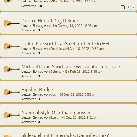
Letzter Beitrag von
RB
«
Do Mär 02, 2023 12:12 am
Antworten:
19
1
2
Dobro- Hound Dog Deluxe
Letzter Beitrag von
L1
«
Do Aug 18, 2022 12:06 pm
Antworten:
3
Larkin Poe sucht LapSteel für heute in HH
Letzter Beitrag von
Rumble
«
Mi Aug 10, 2022 10:32 am
Antworten:
3
Michael Dunn Short scale weissenborn for sale
Letzter Beitrag von
Johnny
«
Sa Feb 26, 2022 6:38 am
Antworten:
3
Hipshot Bridge
Letzter Beitrag von
doc
«
Di Dez 21, 2021 5:53 pm
Antworten:
3
National Style O Lötnaht gerissen
Letzter Beitrag von
little t
«
Mi Dez 15, 2021 2:51 pm
Antworten:
8
Slidespiel mit Fingerpicks, Dämpftechnik?