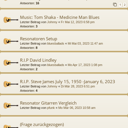
Antworten:
16
1
2
Music: Tom Shaka - Medicine Man Blues
Letzter Beitrag von
Johnny
«
Fr Mai 12, 2023 6:58 pm
Antworten:
3
Resonatoren Setup
Letzter Beitrag von
bluesballads
«
Mi Mai 03, 2023 11:47 am
Antworten:
8
R.I.P David Lindley
Letzter Beitrag von
bluesballads
«
Mo Apr 17, 2023 1:08 pm
Antworten:
2
R.I.P. Steve James July 15, 1950 -January 6, 2023
Letzter Beitrag von
Johnny
«
Di Mär 28, 2023 6:51 pm
Antworten:
4
Resonator Gitarren Vergleich
Letzter Beitrag von
pfunk
«
Mo Mär 06, 2023 10:58 am
(Frage zurückgezogen)