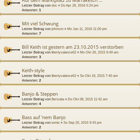
Auf dem Marktplatz zu Marrakesch ...
Letzter Beitrag von
doc
«
Do Apr 28, 2016 5:24 pm
Antworten:
1
Mit viel Schwung
Letzter Beitrag von
johnson
«
Mo Jan 11, 2016 11:00 pm
Antworten:
7
Bill Keith ist gestern am 23.10.2015 verstorben
Letzter Beitrag von
libertyvalance62
«
Mo Okt 26, 2015 9:49 am
Antworten:
3
Keith-style
Letzter Beitrag von
libertyvalance62
«
So Okt 18, 2015 7:40 am
Antworten:
2
Banjo & Steppen
Letzter Beitrag von
Bersuita
«
Do Okt 08, 2015 11:42 am
Antworten:
4
Bass auf 'nem Banjo
Letzter Beitrag von
tomis
«
So Sep 20, 2015 9:43 pm
Antworten:
2