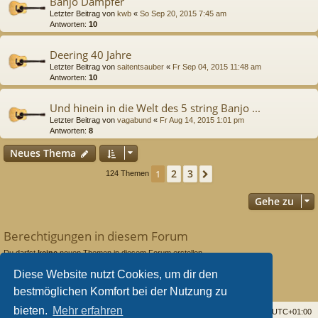
Banjo Dämpfer
Letzter Beitrag von
kwb
«
So Sep 20, 2015 7:45 am
Antworten:
10
Deering 40 Jahre
Letzter Beitrag von
saitentsauber
«
Fr Sep 04, 2015 11:48 am
Antworten:
10
Und hinein in die Welt des 5 string Banjo ...
Letzter Beitrag von
vagabund
«
Fr Aug 14, 2015 1:01 pm
Antworten:
8
Neues Thema
2
3
1
Nächste
124 Themen
Gehe zu
Berechtigungen in diesem Forum
Du darfst
keine
neuen Themen in diesem Forum erstellen.
Du darfst
keine
Antworten zu Themen in diesem Forum erstellen.
Diese Website nutzt Cookies, um dir den
Du darfst deine Beiträge in diesem Forum
nicht
ändern.
Du darfst deine Beiträge in diesem Forum
nicht
löschen.
bestmöglichen Komfort bei der Nutzung zu
Du darfst
keine
Dateianhänge in diesem Forum erstellen.
bieten.
Mehr erfahren
Startseite
Foren
Alle Cookies löschen
Alle Zeiten sind
UTC+01:00