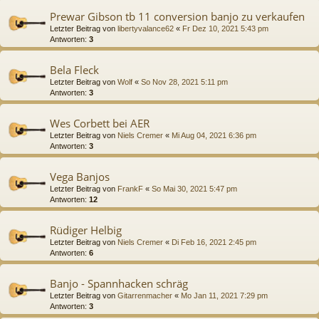
Prewar Gibson tb 11 conversion banjo zu verkaufen
Letzter Beitrag von
libertyvalance62
«
Fr Dez 10, 2021 5:43 pm
Antworten:
3
Bela Fleck
Letzter Beitrag von
Wolf
«
So Nov 28, 2021 5:11 pm
Antworten:
3
Wes Corbett bei AER
Letzter Beitrag von
Niels Cremer
«
Mi Aug 04, 2021 6:36 pm
Antworten:
3
Vega Banjos
Letzter Beitrag von
FrankF
«
So Mai 30, 2021 5:47 pm
Antworten:
12
Rüdiger Helbig
Letzter Beitrag von
Niels Cremer
«
Di Feb 16, 2021 2:45 pm
Antworten:
6
Banjo - Spannhacken schräg
Letzter Beitrag von
Gitarrenmacher
«
Mo Jan 11, 2021 7:29 pm
Antworten:
3