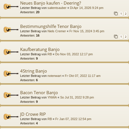
Neues Banjo kaufen - Deering?
Letzter Beitrag von
saitentsauber
«
Di Apr 14, 2026 9:24 pm
Antworten:
20
1
2
Bestimmungshilfe Tenor Banjo
Letzter Beitrag von
Niels Cremer
«
Fr Nov 15, 2024 3:45 pm
Antworten:
16
1
2
Kaufberatung Banjo
Letzter Beitrag von
RB
«
Do Nov 03, 2022 12:17 pm
Antworten:
9
4String Banjo
Letzter Beitrag von
notenwart
«
Fr Okt 07, 2022 11:17 am
Antworten:
6
Bacon Tenor Banjo
Letzter Beitrag von
YNWA
«
So Jul 31, 2022 9:28 pm
Antworten:
9
JD Crowe RIP
Letzter Beitrag von
RB
«
Fr Jan 07, 2022 12:54 pm
Antworten:
4