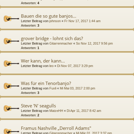
Antworten:
4
Bauen die so gute banjos...
Letzter Beitrag von
johnson
«
Fr Nov 17, 2017 1:44 am
Antworten:
3
grover bridge - lohnt sich das?
Letzter Beitrag von
Gitarrenmacher
«
So Nov 12, 2017 9:56 pm
Antworten:
1
Wer kann, der kann...
Letzter Beitrag von
leo
«
Di Nov 07, 2017 3:29 pm
Was für ein Tenorbanjo?
Letzter Beitrag von
Fuxli
«
Mi Mai 03, 2017 2:00 pm
Antworten:
3
Steve 'N' seagulls
Letzter Beitrag von
MatzeHH
«
Di Apr 11, 2017 8:42 am
Antworten:
2
Framus Nashville „Derroll Adams"
Letzter Beitrag von
Gitarrenmacher
«
Mi Mär 01, 2017 3:37 pm