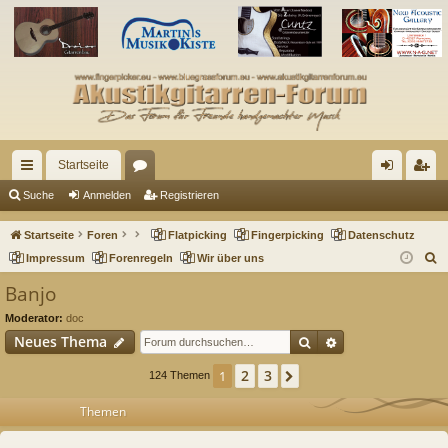
Startseite
ch
or
n
eg
Suche
Anmelden
Registrieren
ne
en
m
ist
Startseite
Foren
Flatpicking
Fingerpicking
Datenschutz
llz
el
rie
S
Impressum
Forenregeln
Wir über uns
u
ug
de
re
Banjo
c
riff
n
n
Moderator:
doc
h
Suche
Erweiterte Such
Neues Thema
e
2
3
1
Nächste
124 Themen
Themen