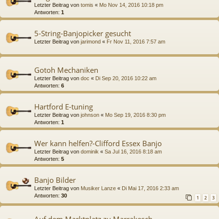
Letzter Beitrag von
tomis
«
Mo Nov 14, 2016 10:18 pm
Antworten:
1
5-String-Banjopicker gesucht
Letzter Beitrag von
jarimond
«
Fr Nov 11, 2016 7:57 am
Gotoh Mechaniken
Letzter Beitrag von
doc
«
Di Sep 20, 2016 10:22 am
Antworten:
6
Hartford E-tuning
Letzter Beitrag von
johnson
«
Mo Sep 19, 2016 8:30 pm
Antworten:
1
Wer kann helfen?-Clifford Essex Banjo
Letzter Beitrag von
dominik
«
Sa Jul 16, 2016 8:18 am
Antworten:
5
Banjo Bilder
Letzter Beitrag von
Musiker Lanze
«
Di Mai 17, 2016 2:33 am
Antworten:
30
1
2
3