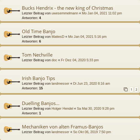
Bucks Hendrix - the new king of Christmas
Letzter Beitrag von
uwesemmelmann
«
Mo Jan 04, 2021 11:02 pm
Antworten:
4
Old Time Banjo
Letzter Beitrag von
MattesD
«
Mo Jan 04, 2021 5:16 pm
Antworten:
6
Tom Nechville
Letzter Beitrag von
doc
«
Fr Dez 04, 2020 5:33 pm
Irish Banjo Tips
Letzter Beitrag von
landmesser
«
Di Jun 23, 2020 8:16 am
Antworten:
15
1
2
Duelling Banjos...
Letzter Beitrag von
Holger Hendel
«
Sa Mai 30, 2020 9:28 pm
Antworten:
1
Mechaniken von alten Framus-Banjos
Letzter Beitrag von
landmesser
«
So Okt 06, 2019 7:50 pm