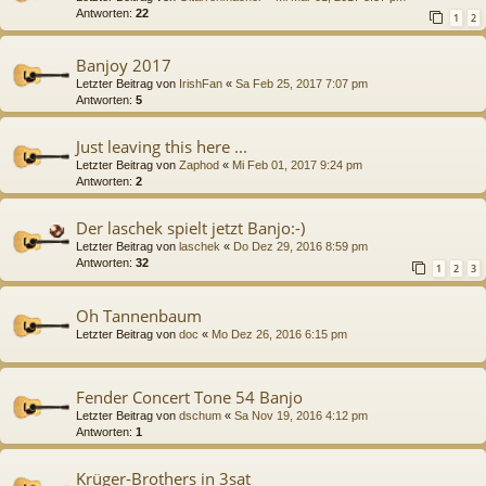
Antworten:
22
1
2
Banjoy 2017
Letzter Beitrag von
IrishFan
«
Sa Feb 25, 2017 7:07 pm
Antworten:
5
Just leaving this here ...
Letzter Beitrag von
Zaphod
«
Mi Feb 01, 2017 9:24 pm
Antworten:
2
Der laschek spielt jetzt Banjo:-)
Letzter Beitrag von
laschek
«
Do Dez 29, 2016 8:59 pm
Antworten:
32
1
2
3
Oh Tannenbaum
Letzter Beitrag von
doc
«
Mo Dez 26, 2016 6:15 pm
Fender Concert Tone 54 Banjo
Letzter Beitrag von
dschum
«
Sa Nov 19, 2016 4:12 pm
Antworten:
1
Krüger-Brothers in 3sat