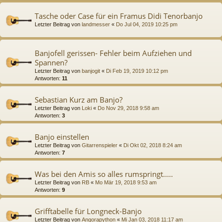
Tasche oder Case für ein Framus Didi Tenorbanjo
Letzter Beitrag von
landmesser
«
Do Jul 04, 2019 10:25 pm
Banjofell gerissen- Fehler beim Aufziehen und
Spannen?
Letzter Beitrag von
banjogit
«
Di Feb 19, 2019 10:12 pm
Antworten:
11
Sebastian Kurz am Banjo?
Letzter Beitrag von
Loki
«
Do Nov 29, 2018 9:58 am
Antworten:
3
Banjo einstellen
Letzter Beitrag von
Gitarrenspieler
«
Di Okt 02, 2018 8:24 am
Antworten:
7
Was bei den Amis so alles rumspringt.....
Letzter Beitrag von
RB
«
Mo Mär 19, 2018 9:53 am
Antworten:
9
Grifftabelle für Longneck-Banjo
Letzter Beitrag von
Angorapython
«
Mi Jan 03, 2018 11:17 am