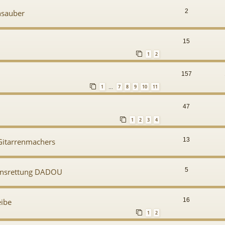
2
nsauber
15
1
2
157
1
7
8
9
10
11
…
47
1
2
3
4
13
Gitarrenmachers
5
ebensrettung DADOU
16
eibe
1
2