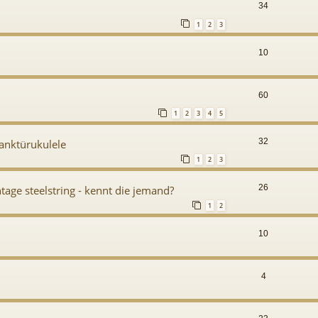
34
1
2
3
10
60
1
2
3
4
5
32
anktürukulele
1
2
3
26
tage steelstring - kennt die jemand?
1
2
10
4