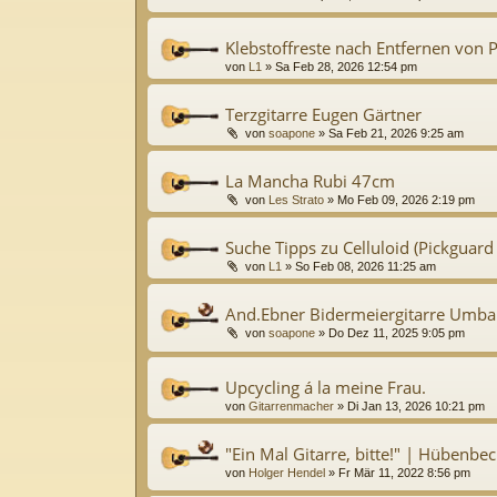
Klebstoffreste nach Entfernen von 
von
L1
»
Sa Feb 28, 2026 12:54 pm
Terzgitarre Eugen Gärtner
von
soapone
»
Sa Feb 21, 2026 9:25 am
La Mancha Rubi 47cm
von
Les Strato
»
Mo Feb 09, 2026 2:19 pm
Suche Tipps zu Celluloid (Pickguard
von
L1
»
So Feb 08, 2026 11:25 am
And.Ebner Bidermeiergitarre Umbau 
von
soapone
»
Do Dez 11, 2025 9:05 pm
Upcycling á la meine Frau.
von
Gitarrenmacher
»
Di Jan 13, 2026 10:21 pm
"Ein Mal Gitarre, bitte!" | Hübenbe
von
Holger Hendel
»
Fr Mär 11, 2022 8:56 pm