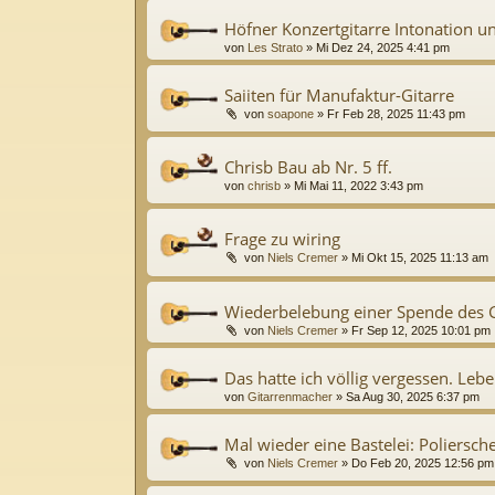
Höfner Konzertgitarre Intonation u
von
Les Strato
»
Mi Dez 24, 2025 4:41 pm
Saiiten für Manufaktur-Gitarre
von
soapone
»
Fr Feb 28, 2025 11:43 pm
Chrisb Bau ab Nr. 5 ff.
von
chrisb
»
Mi Mai 11, 2022 3:43 pm
Frage zu wiring
von
Niels Cremer
»
Mi Okt 15, 2025 11:13 am
Wiederbelebung einer Spende des 
von
Niels Cremer
»
Fr Sep 12, 2025 10:01 pm
Das hatte ich völlig vergessen. L
von
Gitarrenmacher
»
Sa Aug 30, 2025 6:37 pm
Mal wieder eine Bastelei: Poliersch
von
Niels Cremer
»
Do Feb 20, 2025 12:56 pm