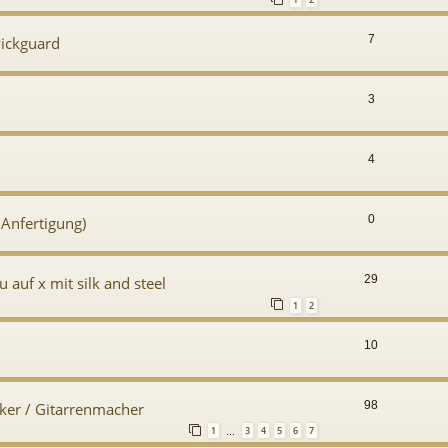
7
Pickguard
3
4
0
 Anfertigung)
29
auf x mit silk and steel
1
2
10
98
cker / Gitarrenmacher
1
3
4
5
6
7
…