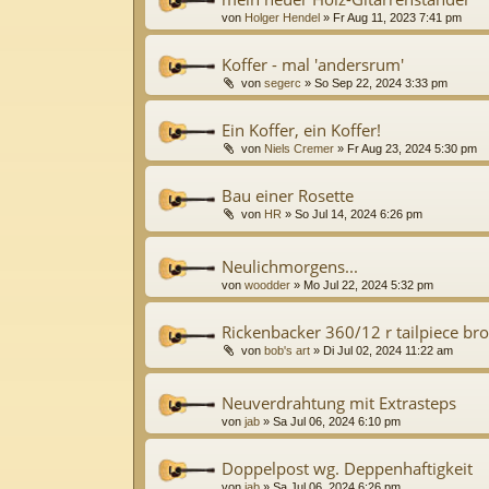
von
Holger Hendel
»
Fr Aug 11, 2023 7:41 pm
Koffer - mal 'andersrum'
von
segerc
»
So Sep 22, 2024 3:33 pm
Ein Koffer, ein Koffer!
von
Niels Cremer
»
Fr Aug 23, 2024 5:30 pm
Bau einer Rosette
von
HR
»
So Jul 14, 2024 6:26 pm
Neulichmorgens...
von
woodder
»
Mo Jul 22, 2024 5:32 pm
Rickenbacker 360/12 r tailpiece br
von
bob's art
»
Di Jul 02, 2024 11:22 am
Neuverdrahtung mit Extrasteps
von
jab
»
Sa Jul 06, 2024 6:10 pm
Doppelpost wg. Deppenhaftigkeit
von
jab
»
Sa Jul 06, 2024 6:26 pm