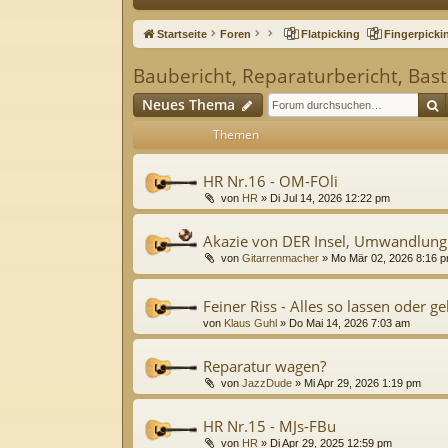
ne
Startseite
Foren
Flatpicking
Fingerpicki
llz
Baubericht, Reparaturbericht, Bast
ug
S
Neues Thema
riff
Themen
HR Nr.16 - OM-FOli
von
HR
»
Di Jul 14, 2026 12:22 pm
Akazie von DER Insel, Umwandlung
von
Gitarrenmacher
»
Mo Mär 02, 2026 8:16 
Feiner Riss - Alles so lassen oder g
von
Klaus Guhl
»
Do Mai 14, 2026 7:03 am
Reparatur wagen?
von
JazzDude
»
Mi Apr 29, 2026 1:19 pm
HR Nr.15 - MJs-FBu
von
HR
»
Di Apr 29, 2025 12:59 pm