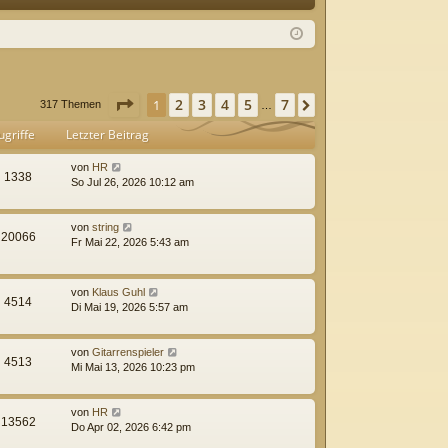
Q
m
ist
el
rie
de
re
Seite
1
von
7
2
3
4
5
7
1
Nächste
317 Themen
…
n
n
ugriffe
Letzter Beitrag
von
HR
1338
So Jul 26, 2026 10:12 am
von
string
20066
Fr Mai 22, 2026 5:43 am
von
Klaus Guhl
4514
Di Mai 19, 2026 5:57 am
von
Gitarrenspieler
4513
Mi Mai 13, 2026 10:23 pm
von
HR
13562
Do Apr 02, 2026 6:42 pm