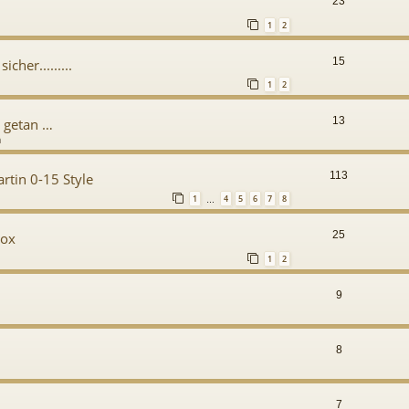
23
1
2
15
cher.........
1
2
13
s getan …
m
113
rtin 0-15 Style
1
4
5
6
7
8
…
25
Box
1
2
9
8
7