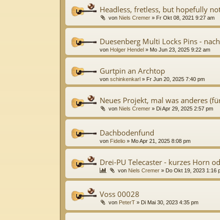
Headless, fretless, but hopefully not
von
Niels Cremer
»
Fr Okt 08, 2021 9:27 am
Duesenberg Multi Locks Pins - nac
von
Holger Hendel
»
Mo Jun 23, 2025 9:22 am
Gurtpin an Archtop
von
schinkenkarl
»
Fr Jun 20, 2025 7:40 pm
Neues Projekt, mal was anderes (fü
von
Niels Cremer
»
Di Apr 29, 2025 2:57 pm
Dachbodenfund
von
Fidelio
»
Mo Apr 21, 2025 8:08 pm
Drei-PU Telecaster - kurzes Horn od
von
Niels Cremer
»
Do Okt 19, 2023 1:16
Voss 00028
von
PeterT
»
Di Mai 30, 2023 4:35 pm