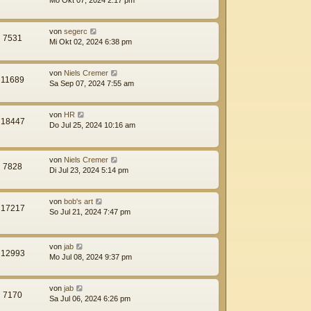
von
segerc
7531
Mi Okt 02, 2024 6:38 pm
von
Niels Cremer
11689
Sa Sep 07, 2024 7:55 am
von
HR
18447
Do Jul 25, 2024 10:16 am
von
Niels Cremer
7828
Di Jul 23, 2024 5:14 pm
von
bob's art
17217
So Jul 21, 2024 7:47 pm
von
jab
12993
Mo Jul 08, 2024 9:37 pm
von
jab
7170
Sa Jul 06, 2024 6:26 pm