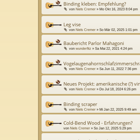
Binding kleben: Empfehlung?
von
Niels Cremer
»
Mo Okt 16, 2023 8:04 pm
Leg vise
von
Niels Cremer
»
So Mär 02, 2025 1:01 pm
Baubericht Parlor Mahagoni
von
wunderfitz
»
Sa Mai 22, 2021 4:24 pm
Vogelaugenahornschlafzimmerschr
von
Niels Cremer
»
Sa Jun 11, 2022 7:36 pm
Neues Projekt: amerikanische (?) vin
von
Niels Cremer
»
Do Jul 18, 2024 6:26 pm
Binding scraper
von
Niels Cremer
»
Mi Jan 22, 2025 9:49 am
Cold-Bend Wood - Erfahrungen?
von
Niels Cremer
»
So Jan 12, 2025 5:29 pm