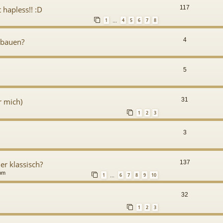
117
 hapless!! :D
1
4
5
6
7
8
…
4
hbauen?
5
31
r mich)
1
2
3
3
137
er klassisch?
 pm
1
6
7
8
9
10
…
32
1
2
3