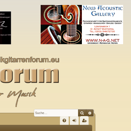
Suche
Erweiterte Suche
S
FA
n
eg