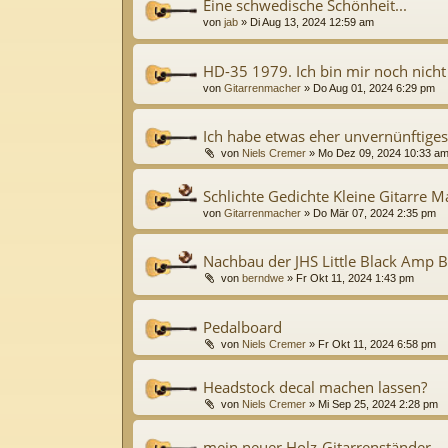
Eine schwedische Schönheit...
von
jab
»
Di Aug 13, 2024 12:59 am
HD-35 1979. Ich bin mir noch nicht si
von
Gitarrenmacher
»
Do Aug 01, 2024 6:29 pm
Ich habe etwas eher unvernünftige
von
Niels Cremer
»
Mo Dez 09, 2024 10:33 a
Schlichte Gedichte Kleine Gitarre Ma
von
Gitarrenmacher
»
Do Mär 07, 2024 2:35 pm
Nachbau der JHS Little Black Amp 
von
berndwe
»
Fr Okt 11, 2024 1:43 pm
Pedalboard
von
Niels Cremer
»
Fr Okt 11, 2024 6:58 pm
Headstock decal machen lassen?
von
Niels Cremer
»
Mi Sep 25, 2024 2:28 pm
mein neuer Holz-Gitarrenständer