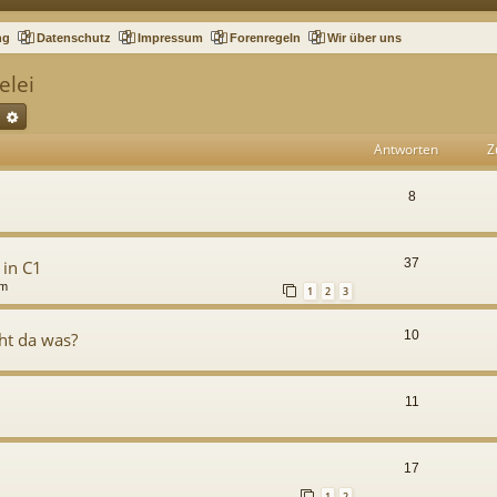
ng
Datenschutz
Impressum
Forenregeln
Wir über uns
elei
uche
Erweiterte Suche
Antworten
Z
8
37
 in C1
pm
1
2
3
10
eht da was?
11
17
1
2