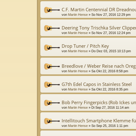
C.F. Martin Centennial DR Dreadnou
von
Martin Hense
»
So Nov 27, 2016 12:29 pm
Deering Tony Trischka Silver Clippe
von
Martin Hense
»
So Nov 27, 2016 12:24 pm
Drop Tuner / Pitch Key
von
Martin Hense
»
Do Dez 03, 2015 10:13 pm
Breedlove / Weber Reise nach Oreg
von
Martin Hense
»
Sa Okt 22, 2016 8:58 pm
G7th Edel Capos in Stainless Steel
von
Martin Hense
»
Sa Okt 22, 2016 8:35 pm
Bob Perry Fingerpicks (Rob Ickes u
von
Martin Hense
»
Di Sep 27, 2016 11:14 am
Intellitouch Smartphone Klemme fü
von
Martin Hense
»
So Sep 25, 2016 1:11 pm