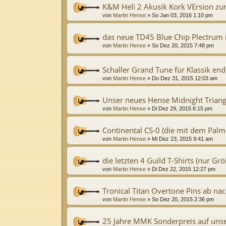
K&M Heli 2 Akusik Kork VErsion zu
von
Martin Hense
»
So Jan 03, 2016 1:10 pm
das neue TD45 Blue Chip Plectrum 
von
Martin Hense
»
So Dez 20, 2015 7:48 pm
Schaller Grand Tune für Klassik endl
von
Martin Hense
»
Do Dez 31, 2015 12:03 am
Unser neues Hense Midnight Triangle
von
Martin Hense
»
Di Dez 29, 2015 6:15 pm
Continental CS-0 (die mit dem Pal
von
Martin Hense
»
Mi Dez 23, 2015 9:41 am
die letzten 4 Guild T-Shirts (nur Grö
von
Martin Hense
»
Di Dez 22, 2015 12:27 pm
Tronical Titan Overtone Pins ab näc
von
Martin Hense
»
So Dez 20, 2015 2:36 pm
25 Jahre MMK Sonderpreis auf unser