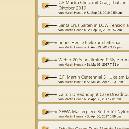
C.F.Martin Clinic mit Craig Thatche
Oktober 2019
von
Martin Hense
»
So Sep 08, 2019 9:59 am
Santa Cruz Saiten in LOW Tension 
von
Martin Hense
»
So Sep 08, 2019 9:57 am
neues Hense Plektrum leiferbar
von
Martin Hense
»
So Aug 13, 2017 3:27 pm
Weber 20 Years limited F-Style zum
von
Martin Hense
»
Sa Mai 06, 2017 7:53 pm
C.F. Martin Centennial S1 Uke am L
von
Martin Hense
»
Sa Mai 06, 2017 12:31 pm
Calton Dreadnought Case Dreadno
von
Martin Hense
»
So Apr 30, 2017 7:01 pm
GEWA Masterpiece Koffer für Nylon
von
Martin Hense
»
So Apr 30, 2017 6:59 pm
Schaller Grand Tune Mando Mechan