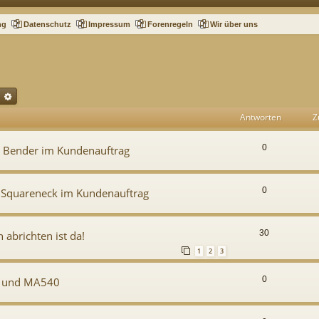
ng
Datenschutz
Impressum
Forenregeln
Wir über uns
uche
Erweiterte Suche
Antworten
Z
0
t Bender im Kundenauftrag
0
 Squareneck im Kundenauftrag
30
abrichten ist da!
1
2
3
0
5 und MA540