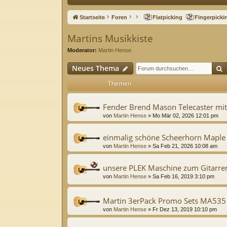
ne
Startseite
Foren
Flatpicking
Fingerpicki
llz
Martins Musikkiste
ug
Moderator:
Martin Hense
riff
S
Neues Thema
Themen
Fender Brend Mason Telecaster mi
von
Martin Hense
»
Mo Mär 02, 2026 12:01 pm
einmalig schöne Scheerhorn Maple
von
Martin Hense
»
Sa Feb 21, 2026 10:08 am
unsere PLEK Maschine zum Gitarren 
von
Martin Hense
»
Sa Feb 16, 2019 3:10 pm
Martin 3erPack Promo Sets MA53
von
Martin Hense
»
Fr Dez 13, 2019 10:10 pm