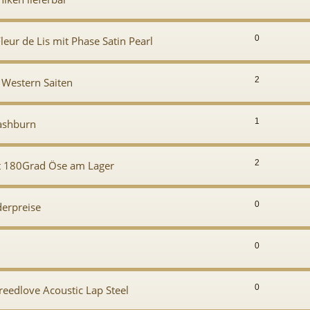
0
leur de Lis mit Phase Satin Pearl
2
 Western Saiten
1
ashburn
2
it 180Grad Öse am Lager
0
derpreise
0
0
reedlove Acoustic Lap Steel