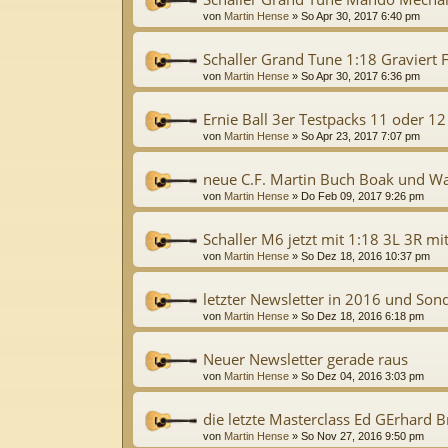
von
Martin Hense
»
So Apr 30, 2017 6:40 pm
Schaller Grand Tune 1:18 Graviert F
von
Martin Hense
»
So Apr 30, 2017 6:36 pm
Ernie Ball 3er Testpacks 11 oder 12
von
Martin Hense
»
So Apr 23, 2017 7:07 pm
neue C.F. Martin Buch Boak und W
von
Martin Hense
»
Do Feb 09, 2017 9:26 pm
Schaller M6 jetzt mit 1:18 3L 3R m
von
Martin Hense
»
So Dez 18, 2016 10:37 pm
letzter Newsletter in 2016 und Son
von
Martin Hense
»
So Dez 18, 2016 6:18 pm
Neuer Newsletter gerade raus
von
Martin Hense
»
So Dez 04, 2016 3:03 pm
die letzte Masterclass Ed GErhard B
von
Martin Hense
»
So Nov 27, 2016 9:50 pm