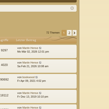
Q
m
ist
el
rie
de
re
n
n
2
1
Nächste
72 Themen
ugriffe
Letzter Beitrag
von
Martin Hense
9297
Mo Mär 02, 2026 12:01 pm
von
Martin Hense
4020
Sa Feb 21, 2026 10:08 am
von
bookwood
90692
Fr Apr 09, 2021 4:02 pm
von
Martin Hense
18112
Fr Dez 13, 2019 10:10 pm
von
Martin Hense