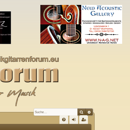
Suche
Erweiterte Suche
S
FA
n
eg