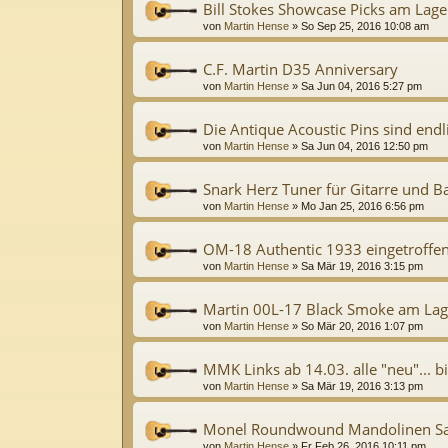
Bill Stokes Showcase Picks am Lage
von
Martin Hense
»
So Sep 25, 2016 10:08 am
C.F. Martin D35 Anniversary
von
Martin Hense
»
Sa Jun 04, 2016 5:27 pm
Die Antique Acoustic Pins sind endl
von
Martin Hense
»
Sa Jun 04, 2016 12:50 pm
Snark Herz Tuner für Gitarre und B
von
Martin Hense
»
Mo Jan 25, 2016 6:56 pm
OM-18 Authentic 1933 eingetroffe
von
Martin Hense
»
Sa Mär 19, 2016 3:15 pm
Martin 00L-17 Black Smoke am Lag
von
Martin Hense
»
So Mär 20, 2016 1:07 pm
MMK Links ab 14.03. alle "neu"... bi
von
Martin Hense
»
Sa Mär 19, 2016 3:13 pm
Monel Roundwound Mandolinen Sa
von
Martin Hense
»
Fr Feb 26, 2016 10:11 pm