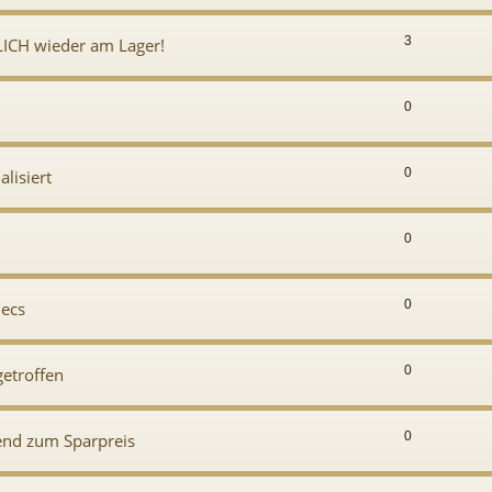
3
LICH wieder am Lager!
0
0
alisiert
0
0
lecs
0
getroffen
0
gend zum Sparpreis