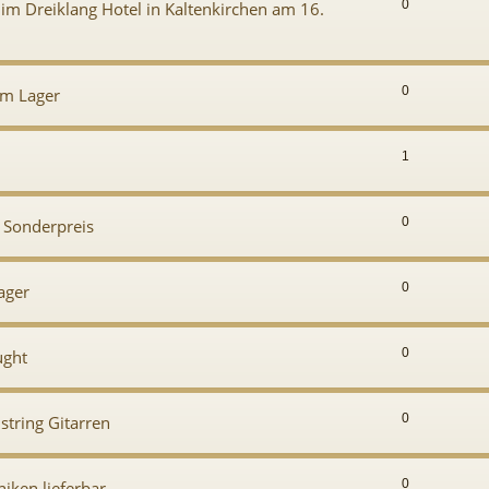
0
r im Dreiklang Hotel in Kaltenkirchen am 16.
0
am Lager
1
0
 Sonderpreis
0
ager
0
ught
0
string Gitarren
0
iken lieferbar