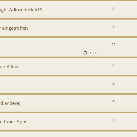
0
ght Adirondack VTS...
0
r eingetroffen
22
1
2
0
on Bilder
0
0
nd andere)
0
r Tuner Apps