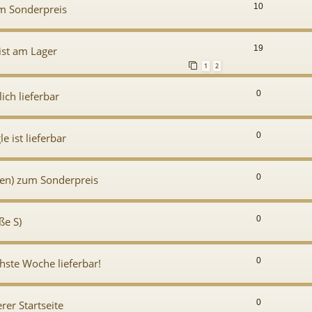
10
m Sonderpreis
19
ist am Lager
1
2
0
ich lieferbar
0
 ist lieferbar
0
men) zum Sonderpreis
0
ße S)
0
hste Woche lieferbar!
0
er Startseite