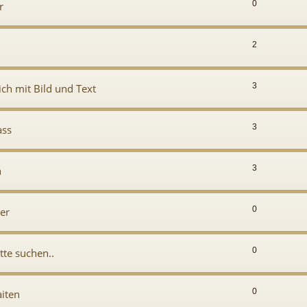
0
r
2
3
ich mit Bild und Text
3
ass
3
n
0
er
0
tte suchen..
0
iten