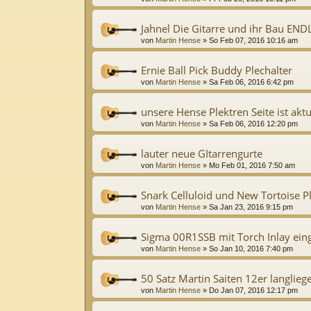
Jahnel Die Gitarre und ihr Bau END
von
Martin Hense
»
So Feb 07, 2016 10:16 am
Ernie Ball Pick Buddy Plechalter
von
Martin Hense
»
Sa Feb 06, 2016 6:42 pm
unsere Hense Plektren Seite ist aktu
von
Martin Hense
»
Sa Feb 06, 2016 12:20 pm
lauter neue GItarrengurte
von
Martin Hense
»
Mo Feb 01, 2016 7:50 am
Snark Celluloid und New Tortoise P
von
Martin Hense
»
Sa Jan 23, 2016 9:15 pm
Sigma 00R1SSB mit Torch Inlay ein
von
Martin Hense
»
So Jan 10, 2016 7:40 pm
50 Satz Martin Saiten 12er langlie
von
Martin Hense
»
Do Jan 07, 2016 12:17 pm