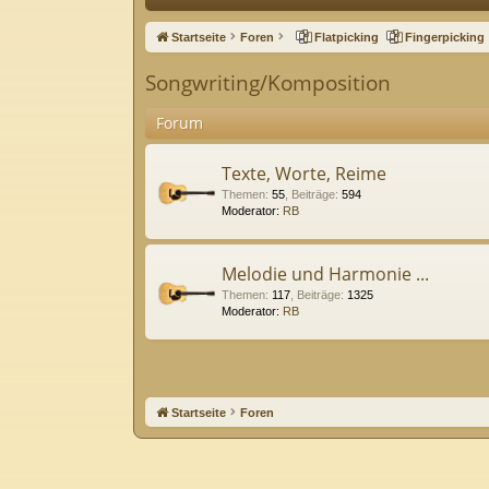
ne
Startseite
Foren
Flatpicking
Fingerpicking
llz
Songwriting/Komposition
ug
Forum
riff
Texte, Worte, Reime
Themen
:
55
,
Beiträge
:
594
Moderator:
RB
Melodie und Harmonie ...
Themen
:
117
,
Beiträge
:
1325
Moderator:
RB
Startseite
Foren