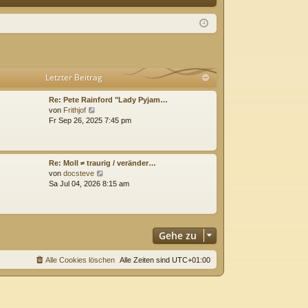
Q
m
ist
el
rie
de
re
Letzter Beitrag
n
n
Re: Pete Rainford "Lady Pyjam…
N
von
Frithjof
e
Fr Sep 26, 2025 7:45 pm
u
e
s
t
Re: Moll ≠ traurig / veränder…
e
N
von
docsteve
r
e
Sa Jul 04, 2026 8:15 am
B
u
e
e
i
s
t
t
r
Gehe zu
e
a
r
g
B
Alle Cookies löschen
Alle Zeiten sind
UTC+01:00
e
i
t
r
a