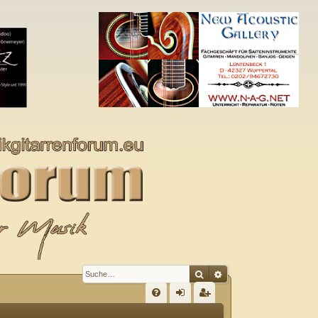
Suche
Erweiterte Suche
S
FA
n
eg