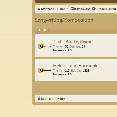
ne
Startseite
Foren
Flatpicking
Fingerpicking
llz
Songwriting/Komposition
ug
Forum
riff
Texte, Worte, Reime
Themen
:
55
,
Beiträge
:
594
Moderator:
RB
Melodie und Harmonie ...
Themen
:
117
,
Beiträge
:
1325
Moderator:
RB
Startseite
Foren