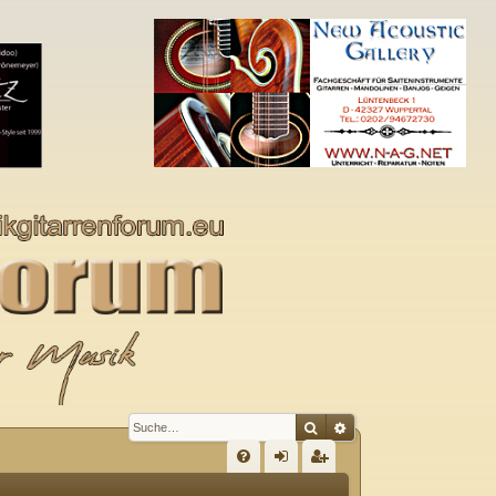
Suche
Erweiterte Suche
S
FA
n
eg