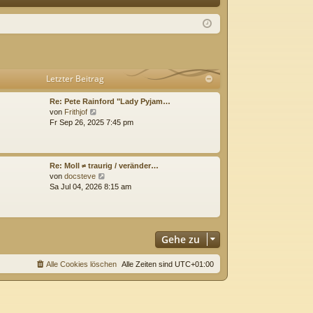
Q
m
ist
el
rie
de
re
Letzter Beitrag
n
n
Re: Pete Rainford "Lady Pyjam…
N
von
Frithjof
e
Fr Sep 26, 2025 7:45 pm
u
e
s
t
Re: Moll ≠ traurig / veränder…
e
N
von
docsteve
r
e
Sa Jul 04, 2026 8:15 am
B
u
e
e
i
s
t
t
r
Gehe zu
e
a
r
g
B
Alle Cookies löschen
Alle Zeiten sind
UTC+01:00
e
i
t
r
a