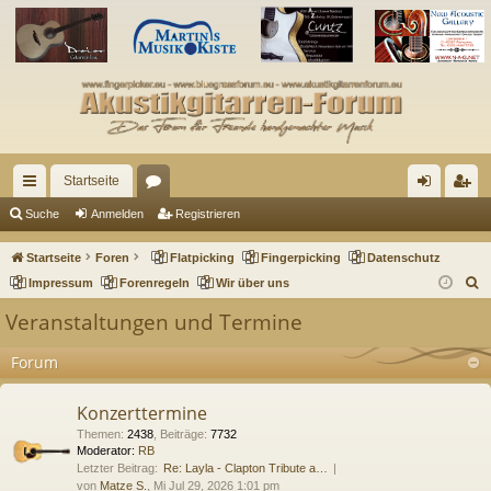
Startseite
ch
or
n
eg
Suche
Anmelden
Registrieren
ne
en
m
ist
Startseite
Foren
Flatpicking
Fingerpicking
Datenschutz
llz
el
rie
S
Impressum
Forenregeln
Wir über uns
u
ug
de
re
Veranstaltungen und Termine
c
riff
n
n
h
Forum
e
Konzerttermine
Themen
:
2438
,
Beiträge
:
7732
Moderator:
RB
Letzter Beitrag:
Re: Layla - Clapton Tribute a…
von
Matze S.
, Mi Jul 29, 2026 1:01 pm