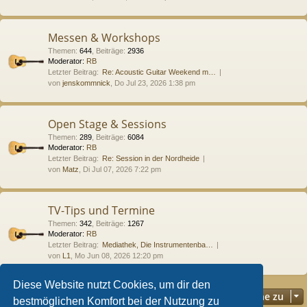
Messen & Workshops
Themen
:
644
,
Beiträge
:
2936
Moderator:
RB
Letzter Beitrag:
Re: Acoustic Guitar Weekend m…
von
jenskommnick
, Do Jul 23, 2026 1:38 pm
Open Stage & Sessions
Themen
:
289
,
Beiträge
:
6084
Moderator:
RB
Letzter Beitrag:
Re: Session in der Nordheide
von
Matz
, Di Jul 07, 2026 7:22 pm
TV-Tips und Termine
Themen
:
342
,
Beiträge
:
1267
Moderator:
RB
Letzter Beitrag:
Mediathek, Die Instrumentenba…
von
L1
, Mo Jun 08, 2026 12:20 pm
Diese Website nutzt Cookies, um dir den
Gehe zu
bestmöglichen Komfort bei der Nutzung zu